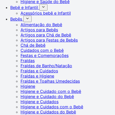
Higiene e Saúde do Bebê
Bebê e Infantil
Acessórios bebê e Infantil
Bebês
Alimentação do Bebê
Artigos para Bebês
Artigos para Chá de Bebê
Artigos para Festas de Bebês
Chá de Bebê
Cuidados com o Bebê
Festas e Comemorações
Fraldas
Fraldas de Banho/Natação
Fraldas e Cuidados
Fraldas e Higiene
Fraldas e Toalhas Umedecidas
Higiene
Higiene e Cuidado com o Bebê
Higiene e Cuidado do Bebê
Higiene e Cuidados
Higiene e Cuidados com o Bebê
Higiene e Cuidados do Bebê