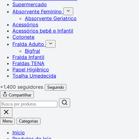
Supermercado
Absorvente Feminino
Absorvente Geriatrico
Acessórios
Acessórios bebê e Infantil
Cotonete
Fralda Adulto
Bigfral
Fralda Infantil
Fraldas TENA
Papel Higiênico
Toalha Umedecida
+1.400 seguidores
Seguindo
Compartilhar
Menu
Categorias
Início
Produtos da loja