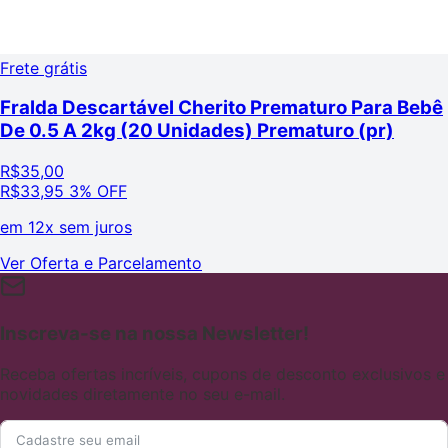
Frete grátis
Fralda Descartável Cherito Prematuro Para Bebê
De 0.5 A 2kg (20 Unidades) Prematuro (pr)
R$
35,00
R$
33,95
3% OFF
em
12x sem juros
Ver Oferta e Parcelamento
Inscreva-se na nossa Newsletter!
Receba ofertas incríveis, cupons de desconto exclusivos e
novidades diretamente no seu e-mail.