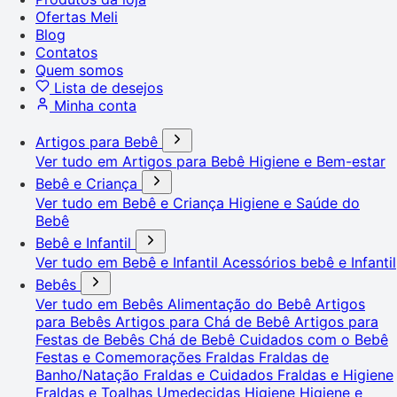
Ofertas Meli
Blog
Contatos
Quem somos
Lista de desejos
Minha conta
Artigos para Bebê
Ver tudo em Artigos para Bebê
Higiene e Bem-estar
Bebê e Criança
Ver tudo em Bebê e Criança
Higiene e Saúde do
Bebê
Bebê e Infantil
Ver tudo em Bebê e Infantil
Acessórios bebê e Infantil
Bebês
Ver tudo em Bebês
Alimentação do Bebê
Artigos
para Bebês
Artigos para Chá de Bebê
Artigos para
Festas de Bebês
Chá de Bebê
Cuidados com o Bebê
Festas e Comemorações
Fraldas
Fraldas de
Banho/Natação
Fraldas e Cuidados
Fraldas e Higiene
Fraldas e Toalhas Umedecidas
Higiene
Higiene e