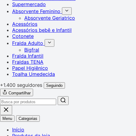
Supermercado
Absorvente Feminino
Absorvente Geriatrico
Acessórios
Acessórios bebê e Infantil
Cotonete
Fralda Adulto
Bigfral
Fralda Infantil
Fraldas TENA
Papel Higiênico
Toalha Umedecida
+1.400 seguidores
Seguindo
Compartilhar
Menu
Categorias
Início
Produtos da loja