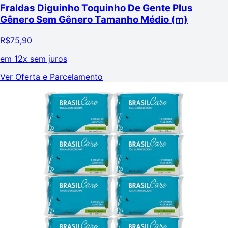
Fraldas Diguinho Toquinho De Gente Plus
Gênero Sem Gênero Tamanho Médio (m)
R$
75,90
em
12x sem juros
Ver Oferta e Parcelamento