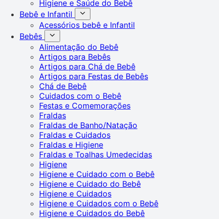
Higiene e Saúde do Bebê
Bebê e Infantil
Acessórios bebê e Infantil
Bebês
Alimentação do Bebê
Artigos para Bebês
Artigos para Chá de Bebê
Artigos para Festas de Bebês
Chá de Bebê
Cuidados com o Bebê
Festas e Comemorações
Fraldas
Fraldas de Banho/Natação
Fraldas e Cuidados
Fraldas e Higiene
Fraldas e Toalhas Umedecidas
Higiene
Higiene e Cuidado com o Bebê
Higiene e Cuidado do Bebê
Higiene e Cuidados
Higiene e Cuidados com o Bebê
Higiene e Cuidados do Bebê