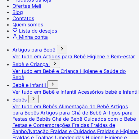
Ofertas Meli
Blog
Contatos
Quem somos
Lista de desejos
Minha conta
Artigos para Bebê
Ver tudo em Artigos para Bebê
Higiene e Bem-estar
Bebê e Criança
Ver tudo em Bebê e Criança
Higiene e Saúde do
Bebê
Bebê e Infantil
Ver tudo em Bebê e Infantil
Acessórios bebê e Infantil
Bebês
Ver tudo em Bebês
Alimentação do Bebê
Artigos
para Bebês
Artigos para Chá de Bebê
Artigos para
Festas de Bebês
Chá de Bebê
Cuidados com o Bebê
Festas e Comemorações
Fraldas
Fraldas de
Banho/Natação
Fraldas e Cuidados
Fraldas e Higiene
Fraldas e Toalhas Umedecidas
Higiene
Higiene e