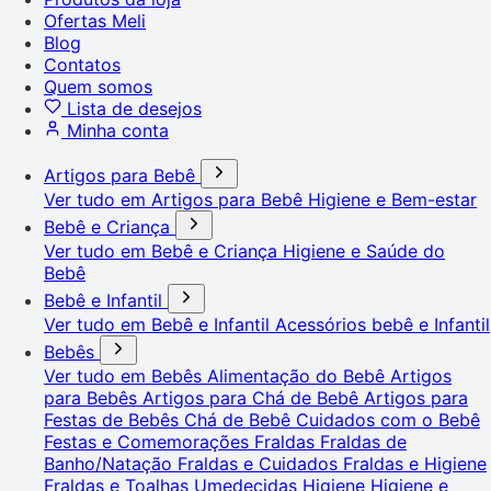
Ofertas Meli
Blog
Contatos
Quem somos
Lista de desejos
Minha conta
Artigos para Bebê
Ver tudo em Artigos para Bebê
Higiene e Bem-estar
Bebê e Criança
Ver tudo em Bebê e Criança
Higiene e Saúde do
Bebê
Bebê e Infantil
Ver tudo em Bebê e Infantil
Acessórios bebê e Infantil
Bebês
Ver tudo em Bebês
Alimentação do Bebê
Artigos
para Bebês
Artigos para Chá de Bebê
Artigos para
Festas de Bebês
Chá de Bebê
Cuidados com o Bebê
Festas e Comemorações
Fraldas
Fraldas de
Banho/Natação
Fraldas e Cuidados
Fraldas e Higiene
Fraldas e Toalhas Umedecidas
Higiene
Higiene e