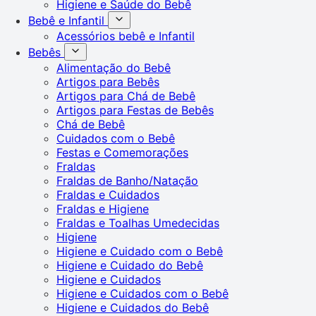
Higiene e Saúde do Bebê
Bebê e Infantil
Acessórios bebê e Infantil
Bebês
Alimentação do Bebê
Artigos para Bebês
Artigos para Chá de Bebê
Artigos para Festas de Bebês
Chá de Bebê
Cuidados com o Bebê
Festas e Comemorações
Fraldas
Fraldas de Banho/Natação
Fraldas e Cuidados
Fraldas e Higiene
Fraldas e Toalhas Umedecidas
Higiene
Higiene e Cuidado com o Bebê
Higiene e Cuidado do Bebê
Higiene e Cuidados
Higiene e Cuidados com o Bebê
Higiene e Cuidados do Bebê