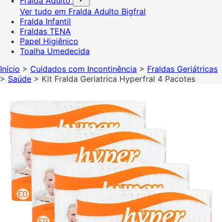
Fralda Adulto
Ver tudo em Fralda Adulto
Bigfral
Fralda Infantil
Fraldas TENA
Papel Higiênico
Toalha Umedecida
Início
>
Cuidados com Incontinência
>
Fraldas Geriátricas
>
Saúde
>
Kit Fralda Geriatrica Hyperfral 4 Pacotes