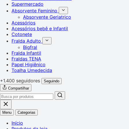
Supermercado
Absorvente Feminino
Absorvente Geriatrico
Acessórios
Acessórios bebê e Infantil
Cotonete
Fralda Adulto
Bigfral
Fralda Infantil
Fraldas TENA
Papel Higiênico
Toalha Umedecida
+1.400 seguidores
Seguindo
Compartilhar
Menu
Categorias
Início
Produtos da loja