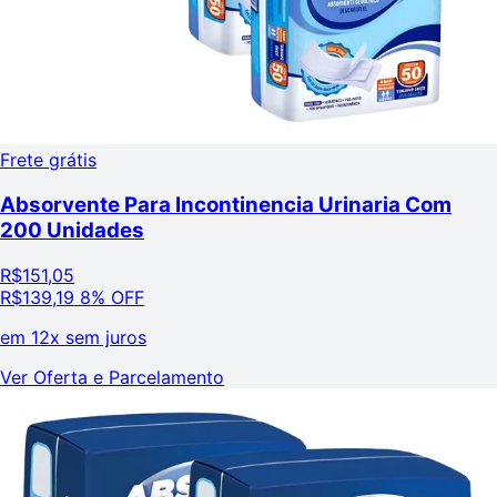
Frete grátis
Absorvente Para Incontinencia Urinaria Com
200 Unidades
R$
151,05
R$
139,19
8% OFF
em
12x sem juros
Ver Oferta e Parcelamento