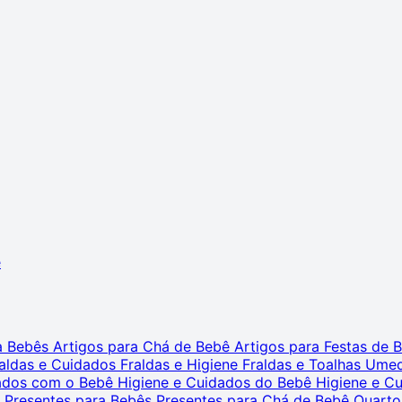
ê
ra Bebês
Artigos para Chá de Bebê
Artigos para Festas de
aldas e Cuidados
Fraldas e Higiene
Fraldas e Toalhas Ume
dados com o Bebê
Higiene e Cuidados do Bebê
Higiene e C
s
Presentes para Bebês
Presentes para Chá de Bebê
Quarto