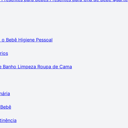
m o Bebê
Higiene Pessoal
rios
e Banho
Limpeza
Roupa de Cama
nária
 Bebê
tinência