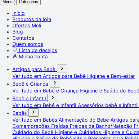
Menu
Categorias
Início
Produtos da loja
Ofertas Meli
Blog
Contatos
Quem somos
Lista de desejos
Minha conta
Artigos para Bebê
Ver tudo em Artigos para Bebê
Higiene e Bem-estar
Bebê e Criança
Ver tudo em Bebê e Criança
Higiene e Saúde do Beb
Bebê e Infantil
Ver tudo em Bebê e Infantil
Acessórios bebê e Infantil
Bebês
Ver tudo em Bebês
Alimentação do Bebê
Artigos pa
Comemorações
Fraldas
Fraldas de Banho/Natação
Fr
Cuidado do Bebê
Higiene e Cuidados
Higiene e Cui
Higiene e Saúde do Bebê
Kits e Presentes para Bebê