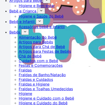
Artigos para Bebê
Higiene e Bem-estar
Bebê e Criança
Higiene e Saúde do Bebê
Bebê e Infantil
Acessórios bebê e Infantil
Bebês
Alimentação do Bebê
Artigos para Bebês
Artigos para Chá de Bebê
Artigos para Festas de Bebês
Chá de Bebê
Cuidados com o Bebê
Festas e Comemorações
Fraldas
Fraldas de Banho/Natação
Fraldas e Cuidados
Fraldas e Higiene
Fraldas e Toalhas Umedecidas
Higiene
Higiene e Cuidado com o Bebê
Higiene e Cuidado do Bebê