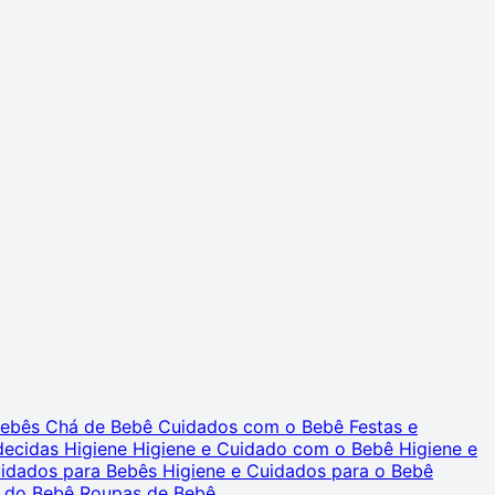
 Bebês
Chá de Bebê
Cuidados com o Bebê
Festas e
decidas
Higiene
Higiene e Cuidado com o Bebê
Higiene e
uidados para Bebês
Higiene e Cuidados para o Bebê
 do Bebê
Roupas de Bebê