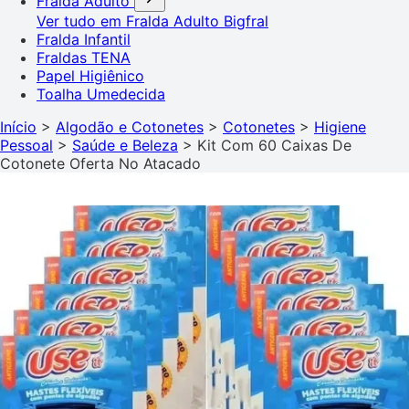
Fralda Adulto
Ver tudo em Fralda Adulto
Bigfral
Fralda Infantil
Fraldas TENA
Papel Higiênico
Toalha Umedecida
Início
>
Algodão e Cotonetes
>
Cotonetes
>
Higiene
Pessoal
>
Saúde e Beleza
>
Kit Com 60 Caixas De
Cotonete Oferta No Atacado