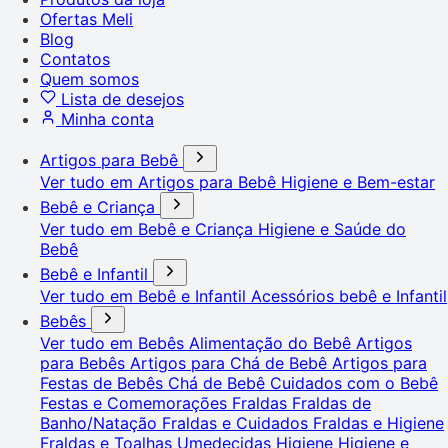
Ofertas Meli
Blog
Contatos
Quem somos
Lista de desejos
Minha conta
Artigos para Bebê
Ver tudo em Artigos para Bebê
Higiene e Bem-estar
Bebê e Criança
Ver tudo em Bebê e Criança
Higiene e Saúde do
Bebê
Bebê e Infantil
Ver tudo em Bebê e Infantil
Acessórios bebê e Infantil
Bebês
Ver tudo em Bebês
Alimentação do Bebê
Artigos
para Bebês
Artigos para Chá de Bebê
Artigos para
Festas de Bebês
Chá de Bebê
Cuidados com o Bebê
Festas e Comemorações
Fraldas
Fraldas de
Banho/Natação
Fraldas e Cuidados
Fraldas e Higiene
Fraldas e Toalhas Umedecidas
Higiene
Higiene e