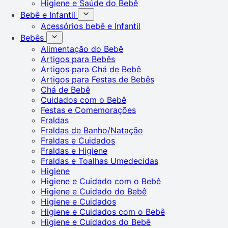
Higiene e Saúde do Bebê
Bebê e Infantil
Acessórios bebê e Infantil
Bebês
Alimentação do Bebê
Artigos para Bebês
Artigos para Chá de Bebê
Artigos para Festas de Bebês
Chá de Bebê
Cuidados com o Bebê
Festas e Comemorações
Fraldas
Fraldas de Banho/Natação
Fraldas e Cuidados
Fraldas e Higiene
Fraldas e Toalhas Umedecidas
Higiene
Higiene e Cuidado com o Bebê
Higiene e Cuidado do Bebê
Higiene e Cuidados
Higiene e Cuidados com o Bebê
Higiene e Cuidados do Bebê