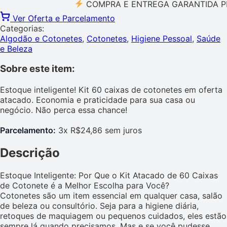
COMPRA E ENTREGA GARANTIDA PELO M
Ver Oferta e Parcelamento
Categorias:
Algodão e Cotonetes
,
Cotonetes
,
Higiene Pessoal
,
Saúde
e Beleza
Sobre este item:
Estoque inteligente! Kit 60 caixas de cotonetes em oferta
atacado. Economia e praticidade para sua casa ou
negócio. Não perca essa chance!
Parcelamento:
3x R$24,86 sem juros
Descrição
Estoque Inteligente: Por Que o Kit Atacado de 60 Caixas
de Cotonete é a Melhor Escolha para Você?
Cotonetes são um item essencial em qualquer casa, salão
de beleza ou consultório. Seja para a higiene diária,
retoques de maquiagem ou pequenos cuidados, eles estão
sempre lá quando precisamos. Mas e se você pudesse