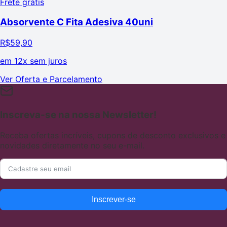
Frete grátis
Absorvente C Fita Adesiva 40uni
R$
59,90
em
12x sem juros
Ver Oferta e Parcelamento
Inscreva-se na nossa Newsletter!
Receba ofertas incríveis, cupons de desconto exclusivos e
novidades diretamente no seu e-mail.
Inscrever-se