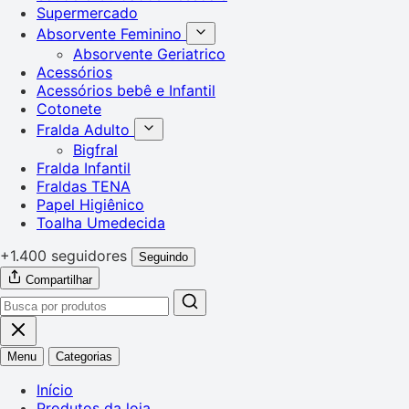
Supermercado
Absorvente Feminino
Absorvente Geriatrico
Acessórios
Acessórios bebê e Infantil
Cotonete
Fralda Adulto
Bigfral
Fralda Infantil
Fraldas TENA
Papel Higiênico
Toalha Umedecida
+1.400 seguidores
Seguindo
Compartilhar
Menu
Categorias
Início
Produtos da loja