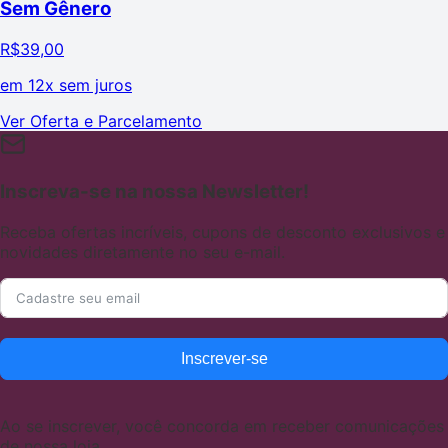
Sem Gênero
R$
39,00
em
12x sem juros
Ver Oferta e Parcelamento
Inscreva-se na nossa Newsletter!
Receba ofertas incríveis, cupons de desconto exclusivos e
novidades diretamente no seu e-mail.
Inscrever-se
Ao se inscrever, você concorda em receber comunicações
de nossa loja.