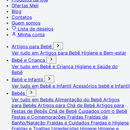
Ofertas Meli
Blog
Contatos
Quem somos
Lista de desejos
Minha conta
Artigos para Bebê
Ver tudo em Artigos para Bebê
Higiene e Bem-estar
Bebê e Criança
Ver tudo em Bebê e Criança
Higiene e Saúde do
Bebê
Bebê e Infantil
Ver tudo em Bebê e Infantil
Acessórios bebê e Infantil
Bebês
Ver tudo em Bebês
Alimentação do Bebê
Artigos
para Bebês
Artigos para Chá de Bebê
Artigos para
Festas de Bebês
Chá de Bebê
Cuidados com o Bebê
Festas e Comemorações
Fraldas
Fraldas de
Banho/Natação
Fraldas e Cuidados
Fraldas e Higiene
Fraldas e Toalhas Umedecidas
Higiene
Higiene e