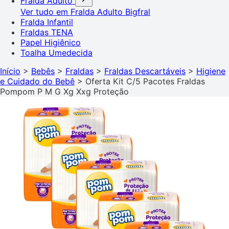
Fralda Adulto
Ver tudo em Fralda Adulto
Bigfral
Fralda Infantil
Fraldas TENA
Papel Higiênico
Toalha Umedecida
Início
>
Bebês
>
Fraldas
>
Fraldas Descartáveis
>
Higiene
e Cuidado do Bebê
>
Oferta Kit C/5 Pacotes Fraldas
Pompom P M G Xg Xxg Proteção