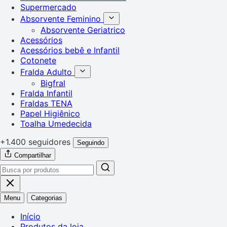
Supermercado
Absorvente Feminino
Absorvente Geriatrico
Acessórios
Acessórios bebê e Infantil
Cotonete
Fralda Adulto
Bigfral
Fralda Infantil
Fraldas TENA
Papel Higiênico
Toalha Umedecida
+1.400 seguidores
Seguindo
Compartilhar
Menu
Categorias
Início
Produtos da loja