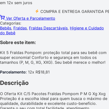
em
12x
sem juros
COMPRA E ENTREGA GARANTIDA PELO M
Ver Oferta e Parcelamento
Categorias:
Bebês
,
Fraldas
,
Fraldas Descartáveis
,
Higiene e Cuidado
do Bebê
Sobre este item:
Kit 5 Fraldas Pompom: proteção total para seu bebê com
super economia! Conforto e segurança em todos os
tamanhos (P, M, G, XG, XXG). Seu bebê merece o melhor!
Parcelamento:
12x R$18,81
Descrição
O Oferta Kit C/5 Pacotes Fraldas Pompom P M G Xg Xxg
Proteção é a escolha ideal para quem busca o máximo de
qualidade, durabilidade e excelente custo-benefício.
Garanta o seu com total facilidade, atendimento