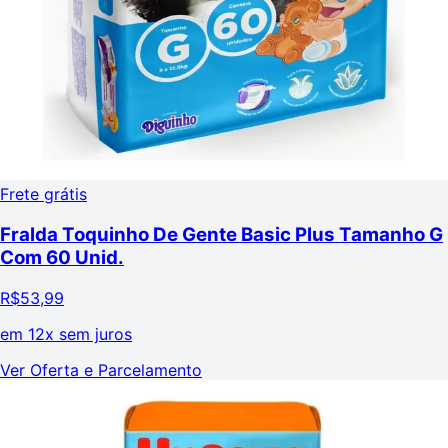
Frete grátis
Fralda Toquinho De Gente Basic Plus Tamanho G
Com 60 Unid.
R$
53,99
em
12x sem juros
Ver Oferta e Parcelamento