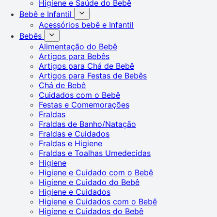
Higiene e Saúde do Bebê
Bebê e Infantil
Acessórios bebê e Infantil
Bebês
Alimentação do Bebê
Artigos para Bebês
Artigos para Chá de Bebê
Artigos para Festas de Bebês
Chá de Bebê
Cuidados com o Bebê
Festas e Comemorações
Fraldas
Fraldas de Banho/Natação
Fraldas e Cuidados
Fraldas e Higiene
Fraldas e Toalhas Umedecidas
Higiene
Higiene e Cuidado com o Bebê
Higiene e Cuidado do Bebê
Higiene e Cuidados
Higiene e Cuidados com o Bebê
Higiene e Cuidados do Bebê