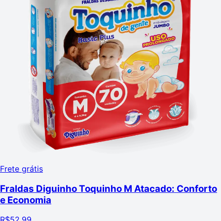
Frete grátis
Fraldas Diguinho Toquinho M Atacado: Conforto
e Economia
R$
52,99