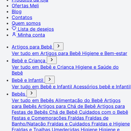
Ofertas Meli
Blog
Contatos
Quem somos
Lista de desejos
Minha conta
Artigos para Bebê
Ver tudo em Artigos para Bebê
Higiene e Bem-estar
Bebê e Criança
Ver tudo em Bebê e Criança
Higiene e Saúde do
Bebê
Bebê e Infantil
Ver tudo em Bebê e Infantil
Acessórios bebê e Infantil
Bebês
Ver tudo em Bebês
Alimentação do Bebê
Artigos
para Bebês
Artigos para Chá de Bebê
Artigos para
Festas de Bebês
Chá de Bebê
Cuidados com o Bebê
Festas e Comemorações
Fraldas
Fraldas de
Banho/Natação
Fraldas e Cuidados
Fraldas e Higiene
Fraldas e Toalhas Umedecidas
Higiene
Higiene e