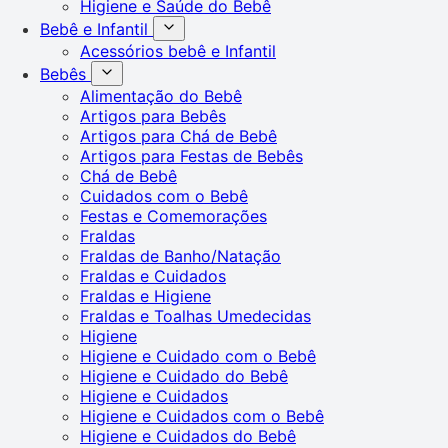
Higiene e Saúde do Bebê
Bebê e Infantil
Acessórios bebê e Infantil
Bebês
Alimentação do Bebê
Artigos para Bebês
Artigos para Chá de Bebê
Artigos para Festas de Bebês
Chá de Bebê
Cuidados com o Bebê
Festas e Comemorações
Fraldas
Fraldas de Banho/Natação
Fraldas e Cuidados
Fraldas e Higiene
Fraldas e Toalhas Umedecidas
Higiene
Higiene e Cuidado com o Bebê
Higiene e Cuidado do Bebê
Higiene e Cuidados
Higiene e Cuidados com o Bebê
Higiene e Cuidados do Bebê