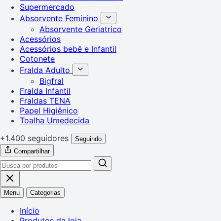
Supermercado
Absorvente Feminino
Absorvente Geriatrico
Acessórios
Acessórios bebê e Infantil
Cotonete
Fralda Adulto
Bigfral
Fralda Infantil
Fraldas TENA
Papel Higiênico
Toalha Umedecida
+1.400 seguidores
Seguindo
Compartilhar
Menu
Categorias
Início
Produtos da loja