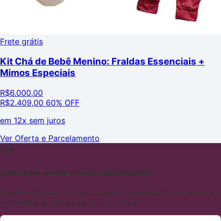
Frete grátis
Kit Chá de Bebê Menino: Fraldas Essenciais +
Mimos Especiais
R$
6.000,00
R$
2.409,00
60% OFF
em
12x sem juros
Ver Oferta e Parcelamento
Inscreva-se na nossa Newsletter!
Receba ofertas incríveis, cupons de desconto exclusivos e
novidades diretamente no seu e-mail.