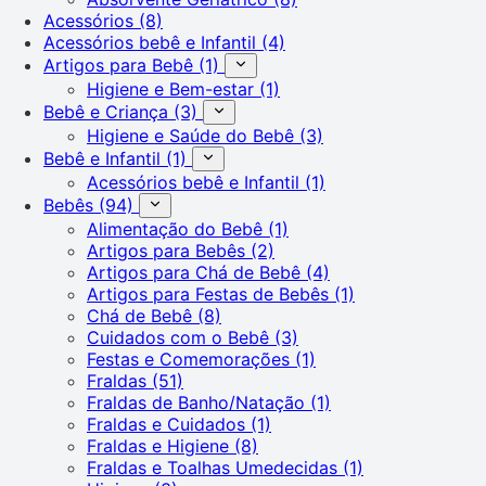
Acessórios
(8)
Acessórios bebê e Infantil
(4)
Artigos para Bebê
(1)
Higiene e Bem-estar
(1)
Bebê e Criança
(3)
Higiene e Saúde do Bebê
(3)
Bebê e Infantil
(1)
Acessórios bebê e Infantil
(1)
Bebês
(94)
Alimentação do Bebê
(1)
Artigos para Bebês
(2)
Artigos para Chá de Bebê
(4)
Artigos para Festas de Bebês
(1)
Chá de Bebê
(8)
Cuidados com o Bebê
(3)
Festas e Comemorações
(1)
Fraldas
(51)
Fraldas de Banho/Natação
(1)
Fraldas e Cuidados
(1)
Fraldas e Higiene
(8)
Fraldas e Toalhas Umedecidas
(1)