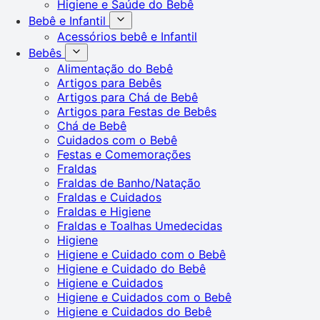
Higiene e Saúde do Bebê
Bebê e Infantil
Acessórios bebê e Infantil
Bebês
Alimentação do Bebê
Artigos para Bebês
Artigos para Chá de Bebê
Artigos para Festas de Bebês
Chá de Bebê
Cuidados com o Bebê
Festas e Comemorações
Fraldas
Fraldas de Banho/Natação
Fraldas e Cuidados
Fraldas e Higiene
Fraldas e Toalhas Umedecidas
Higiene
Higiene e Cuidado com o Bebê
Higiene e Cuidado do Bebê
Higiene e Cuidados
Higiene e Cuidados com o Bebê
Higiene e Cuidados do Bebê