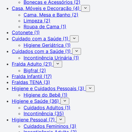
Bonecas e Acessórios
(2)
Casa, Móveis e Decoração
(4)
Cama, Mesa e Banho
(2)
Limpeza
(2)
Roupa de Cama
(1)
Cotonete
(1)
Cuidado com a Saúde
(1)
Higiene Geriátrica
(1)
Cuidados com a Saúde
(1)
Incontinência Urinária
(1)
Fralda Adulto
(21)
Bigfral
(2)
Fralda Infantil
(17)
Fraldas TENA
(3)
Higiene e Cuidados Pessoais
(3)
Higiene do Bebê
(1)
Higiene e Saúde
(36)
Cuidados Adultos
(1)
Incontinência
(35)
Higiene Pessoal
(7)
Cuidados Femininos
(3)
Incontinência Adulta
(3)