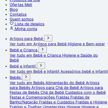
Ofertas Meli
Blog
Contatos
Quem somos
Lista de desejos
Minha conta
Artigos para Bebê
Ver tudo em Artigos para Bebê
Higiene e Bem-estar
Bebê e Criança
Ver tudo em Bebê e Criança
Higiene e Saúde do
Bebê
Bebê e Infantil
Ver tudo em Bebê e Infantil
Acessórios bebê e Infantil
Bebês
Ver tudo em Bebês
Alimentação do Bebê
Artigos
para Bebês
Artigos para Chá de Bebê
Artigos para
Festas de Bebês
Chá de Bebê
Cuidados com o Bebê
Festas e Comemorações
Fraldas
Fraldas de
Banho/Natação
Fraldas e Cuidados
Fraldas e Higiene
Fraldas e Toalhas Umedecidas
Higiene
Higiene e