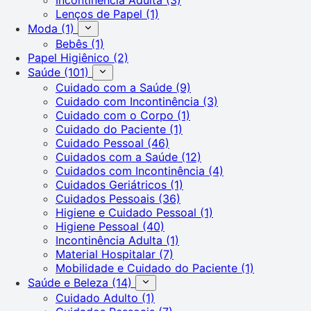
Lenços de Papel
(1)
Moda
(1)
Bebês
(1)
Papel Higiênico
(2)
Saúde
(101)
Cuidado com a Saúde
(9)
Cuidado com Incontinência
(3)
Cuidado com o Corpo
(1)
Cuidado do Paciente
(1)
Cuidado Pessoal
(46)
Cuidados com a Saúde
(12)
Cuidados com Incontinência
(4)
Cuidados Geriátricos
(1)
Cuidados Pessoais
(36)
Higiene e Cuidado Pessoal
(1)
Higiene Pessoal
(40)
Incontinência Adulta
(1)
Material Hospitalar
(7)
Mobilidade e Cuidado do Paciente
(1)
Saúde e Beleza
(14)
Cuidado Adulto
(1)