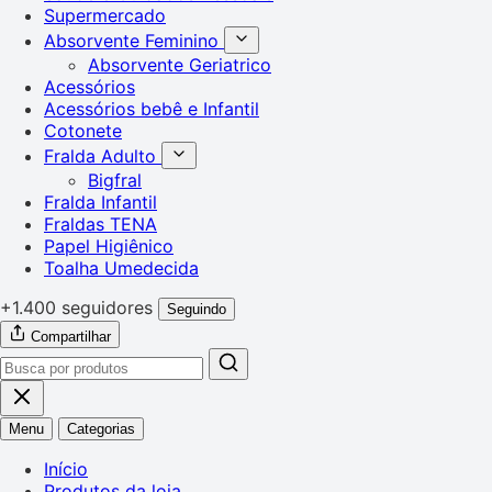
Supermercado
Absorvente Feminino
Absorvente Geriatrico
Acessórios
Acessórios bebê e Infantil
Cotonete
Fralda Adulto
Bigfral
Fralda Infantil
Fraldas TENA
Papel Higiênico
Toalha Umedecida
+1.400 seguidores
Seguindo
Compartilhar
Menu
Categorias
Início
Produtos da loja