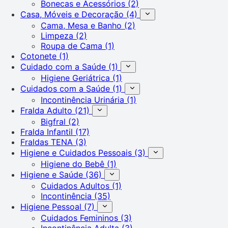
Bonecas e Acessórios
(2)
Casa, Móveis e Decoração
(4)
Cama, Mesa e Banho
(2)
Limpeza
(2)
Roupa de Cama
(1)
Cotonete
(1)
Cuidado com a Saúde
(1)
Higiene Geriátrica
(1)
Cuidados com a Saúde
(1)
Incontinência Urinária
(1)
Fralda Adulto
(21)
Bigfral
(2)
Fralda Infantil
(17)
Fraldas TENA
(3)
Higiene e Cuidados Pessoais
(3)
Higiene do Bebê
(1)
Higiene e Saúde
(36)
Cuidados Adultos
(1)
Incontinência
(35)
Higiene Pessoal
(7)
Cuidados Femininos
(3)
Incontinência Adulta
(3)