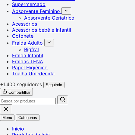
Supermercado
Absorvente Feminino
Absorvente Geriatrico
Acessórios
Acessórios bebê e Infantil
Cotonete
Fralda Adulto
Bigfral
Fralda Infantil
Fraldas TENA
Papel Higiênico
Toalha Umedecida
+1.400 seguidores
Seguindo
Compartilhar
Menu
Categorias
Início
Produtos da loja