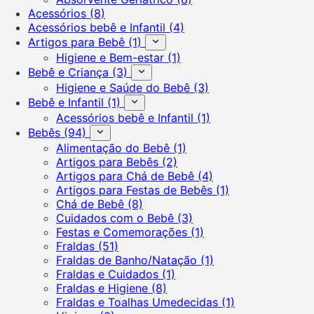
Acessórios
(8)
Acessórios bebê e Infantil
(4)
Artigos para Bebê
(1)
Higiene e Bem-estar
(1)
Bebê e Criança
(3)
Higiene e Saúde do Bebê
(3)
Bebê e Infantil
(1)
Acessórios bebê e Infantil
(1)
Bebês
(94)
Alimentação do Bebê
(1)
Artigos para Bebês
(2)
Artigos para Chá de Bebê
(4)
Artigos para Festas de Bebês
(1)
Chá de Bebê
(8)
Cuidados com o Bebê
(3)
Festas e Comemorações
(1)
Fraldas
(51)
Fraldas de Banho/Natação
(1)
Fraldas e Cuidados
(1)
Fraldas e Higiene
(8)
Fraldas e Toalhas Umedecidas
(1)