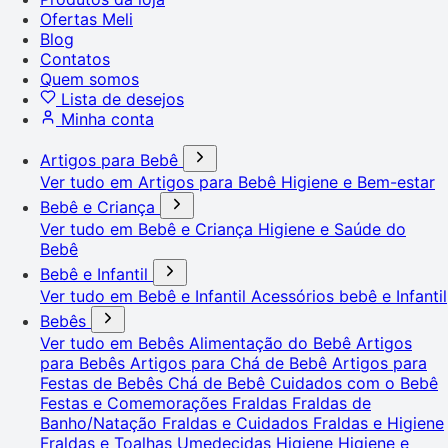
Ofertas Meli
Blog
Contatos
Quem somos
Lista de desejos
Minha conta
Artigos para Bebê
Ver tudo em Artigos para Bebê
Higiene e Bem-estar
Bebê e Criança
Ver tudo em Bebê e Criança
Higiene e Saúde do
Bebê
Bebê e Infantil
Ver tudo em Bebê e Infantil
Acessórios bebê e Infantil
Bebês
Ver tudo em Bebês
Alimentação do Bebê
Artigos
para Bebês
Artigos para Chá de Bebê
Artigos para
Festas de Bebês
Chá de Bebê
Cuidados com o Bebê
Festas e Comemorações
Fraldas
Fraldas de
Banho/Natação
Fraldas e Cuidados
Fraldas e Higiene
Fraldas e Toalhas Umedecidas
Higiene
Higiene e