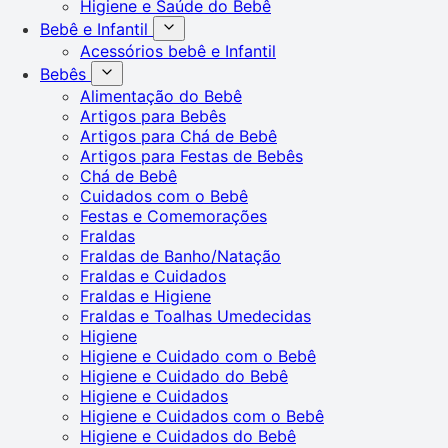
Higiene e Saúde do Bebê
Bebê e Infantil
Acessórios bebê e Infantil
Bebês
Alimentação do Bebê
Artigos para Bebês
Artigos para Chá de Bebê
Artigos para Festas de Bebês
Chá de Bebê
Cuidados com o Bebê
Festas e Comemorações
Fraldas
Fraldas de Banho/Natação
Fraldas e Cuidados
Fraldas e Higiene
Fraldas e Toalhas Umedecidas
Higiene
Higiene e Cuidado com o Bebê
Higiene e Cuidado do Bebê
Higiene e Cuidados
Higiene e Cuidados com o Bebê
Higiene e Cuidados do Bebê