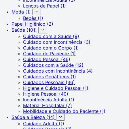
Lenços de Papel
(1)
Moda
(1)
Bebês
(1)
Papel Higiênico
(2)
Saúde
(101)
Cuidado com a Saúde
(9)
Cuidado com Incontinência
(3)
Cuidado com o Corpo
(1)
Cuidado do Paciente
(1)
Cuidado Pessoal
(46)
Cuidados com a Saúde
(12)
Cuidados com Incontinência
(4)
Cuidados Geriátricos
(1)
Cuidados Pessoais
(36)
Higiene e Cuidado Pessoal
(1)
Higiene Pessoal
(40)
Incontinência Adulta
(1)
Material Hospitalar
(7)
Mobilidade e Cuidado do Paciente
(1)
Saúde e Beleza
(14)
Cuidado Adulto
(1)