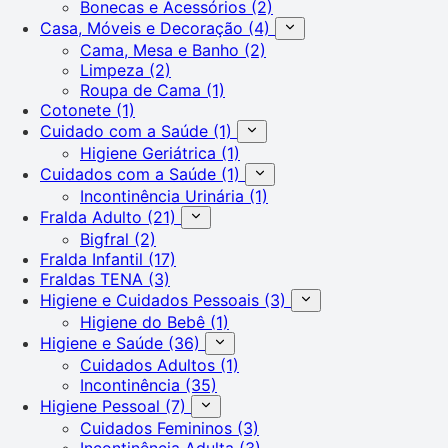
Bonecas e Acessórios
(2)
Casa, Móveis e Decoração
(4)
Cama, Mesa e Banho
(2)
Limpeza
(2)
Roupa de Cama
(1)
Cotonete
(1)
Cuidado com a Saúde
(1)
Higiene Geriátrica
(1)
Cuidados com a Saúde
(1)
Incontinência Urinária
(1)
Fralda Adulto
(21)
Bigfral
(2)
Fralda Infantil
(17)
Fraldas TENA
(3)
Higiene e Cuidados Pessoais
(3)
Higiene do Bebê
(1)
Higiene e Saúde
(36)
Cuidados Adultos
(1)
Incontinência
(35)
Higiene Pessoal
(7)
Cuidados Femininos
(3)
Incontinência Adulta
(3)