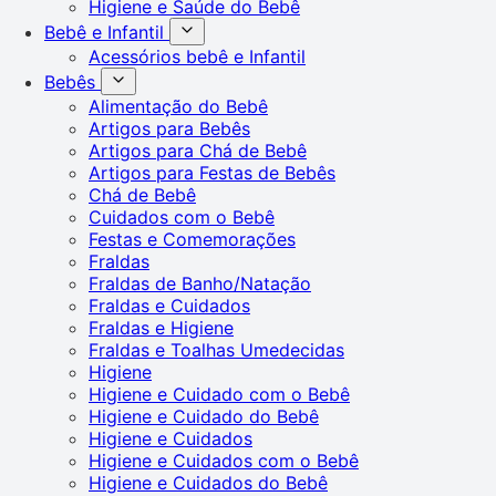
Higiene e Saúde do Bebê
Bebê e Infantil
Acessórios bebê e Infantil
Bebês
Alimentação do Bebê
Artigos para Bebês
Artigos para Chá de Bebê
Artigos para Festas de Bebês
Chá de Bebê
Cuidados com o Bebê
Festas e Comemorações
Fraldas
Fraldas de Banho/Natação
Fraldas e Cuidados
Fraldas e Higiene
Fraldas e Toalhas Umedecidas
Higiene
Higiene e Cuidado com o Bebê
Higiene e Cuidado do Bebê
Higiene e Cuidados
Higiene e Cuidados com o Bebê
Higiene e Cuidados do Bebê