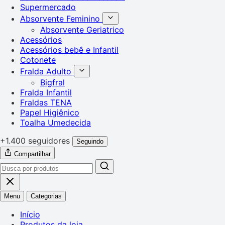
Supermercado
Absorvente Feminino
Absorvente Geriatrico
Acessórios
Acessórios bebê e Infantil
Cotonete
Fralda Adulto
Bigfral
Fralda Infantil
Fraldas TENA
Papel Higiênico
Toalha Umedecida
+1.400 seguidores
Seguindo
Compartilhar
Menu
Categorias
Início
Produtos da loja