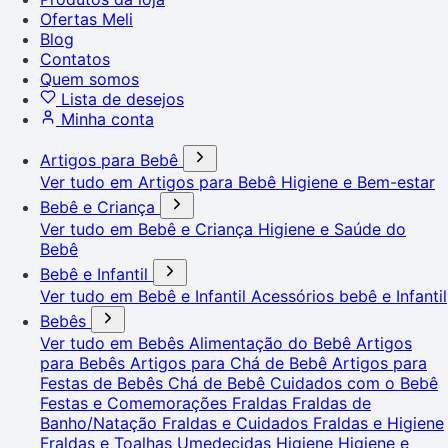
Ofertas Meli
Blog
Contatos
Quem somos
Lista de desejos
Minha conta
Artigos para Bebê
Ver tudo em Artigos para Bebê
Higiene e Bem-estar
Bebê e Criança
Ver tudo em Bebê e Criança
Higiene e Saúde do
Bebê
Bebê e Infantil
Ver tudo em Bebê e Infantil
Acessórios bebê e Infantil
Bebês
Ver tudo em Bebês
Alimentação do Bebê
Artigos
para Bebês
Artigos para Chá de Bebê
Artigos para
Festas de Bebês
Chá de Bebê
Cuidados com o Bebê
Festas e Comemorações
Fraldas
Fraldas de
Banho/Natação
Fraldas e Cuidados
Fraldas e Higiene
Fraldas e Toalhas Umedecidas
Higiene
Higiene e