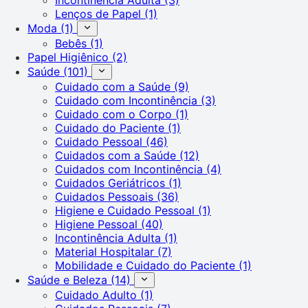
Lenços de Papel
(1)
Moda
(1)
Bebês
(1)
Papel Higiênico
(2)
Saúde
(101)
Cuidado com a Saúde
(9)
Cuidado com Incontinência
(3)
Cuidado com o Corpo
(1)
Cuidado do Paciente
(1)
Cuidado Pessoal
(46)
Cuidados com a Saúde
(12)
Cuidados com Incontinência
(4)
Cuidados Geriátricos
(1)
Cuidados Pessoais
(36)
Higiene e Cuidado Pessoal
(1)
Higiene Pessoal
(40)
Incontinência Adulta
(1)
Material Hospitalar
(7)
Mobilidade e Cuidado do Paciente
(1)
Saúde e Beleza
(14)
Cuidado Adulto
(1)