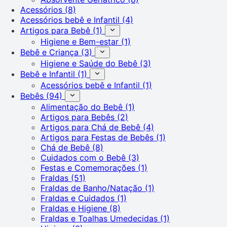
Acessórios
(8)
Acessórios bebê e Infantil
(4)
Artigos para Bebê
(1)
Higiene e Bem-estar
(1)
Bebê e Criança
(3)
Higiene e Saúde do Bebê
(3)
Bebê e Infantil
(1)
Acessórios bebê e Infantil
(1)
Bebês
(94)
Alimentação do Bebê
(1)
Artigos para Bebês
(2)
Artigos para Chá de Bebê
(4)
Artigos para Festas de Bebês
(1)
Chá de Bebê
(8)
Cuidados com o Bebê
(3)
Festas e Comemorações
(1)
Fraldas
(51)
Fraldas de Banho/Natação
(1)
Fraldas e Cuidados
(1)
Fraldas e Higiene
(8)
Fraldas e Toalhas Umedecidas
(1)