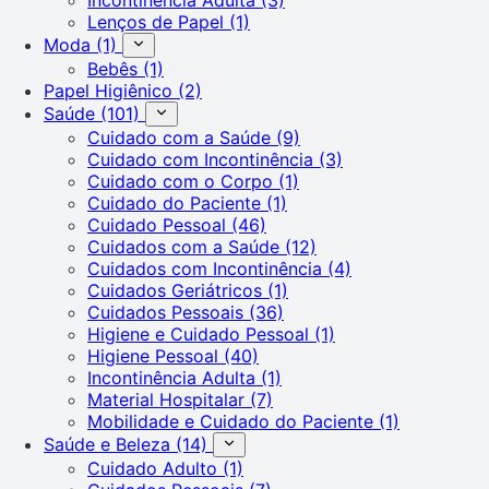
Lenços de Papel
(1)
Moda
(1)
Bebês
(1)
Papel Higiênico
(2)
Saúde
(101)
Cuidado com a Saúde
(9)
Cuidado com Incontinência
(3)
Cuidado com o Corpo
(1)
Cuidado do Paciente
(1)
Cuidado Pessoal
(46)
Cuidados com a Saúde
(12)
Cuidados com Incontinência
(4)
Cuidados Geriátricos
(1)
Cuidados Pessoais
(36)
Higiene e Cuidado Pessoal
(1)
Higiene Pessoal
(40)
Incontinência Adulta
(1)
Material Hospitalar
(7)
Mobilidade e Cuidado do Paciente
(1)
Saúde e Beleza
(14)
Cuidado Adulto
(1)