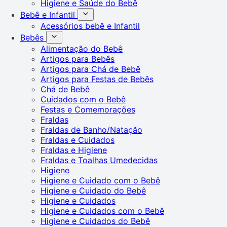
Higiene e Saúde do Bebê
Bebê e Infantil
Acessórios bebê e Infantil
Bebês
Alimentação do Bebê
Artigos para Bebês
Artigos para Chá de Bebê
Artigos para Festas de Bebês
Chá de Bebê
Cuidados com o Bebê
Festas e Comemorações
Fraldas
Fraldas de Banho/Natação
Fraldas e Cuidados
Fraldas e Higiene
Fraldas e Toalhas Umedecidas
Higiene
Higiene e Cuidado com o Bebê
Higiene e Cuidado do Bebê
Higiene e Cuidados
Higiene e Cuidados com o Bebê
Higiene e Cuidados do Bebê