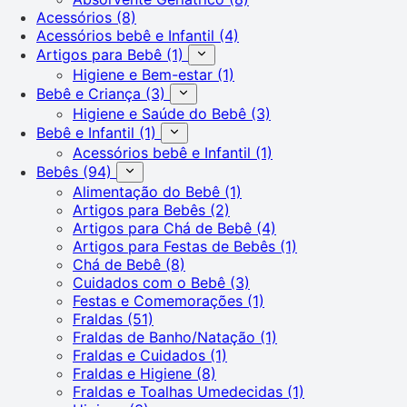
Acessórios
(8)
Acessórios bebê e Infantil
(4)
Artigos para Bebê
(1)
Higiene e Bem-estar
(1)
Bebê e Criança
(3)
Higiene e Saúde do Bebê
(3)
Bebê e Infantil
(1)
Acessórios bebê e Infantil
(1)
Bebês
(94)
Alimentação do Bebê
(1)
Artigos para Bebês
(2)
Artigos para Chá de Bebê
(4)
Artigos para Festas de Bebês
(1)
Chá de Bebê
(8)
Cuidados com o Bebê
(3)
Festas e Comemorações
(1)
Fraldas
(51)
Fraldas de Banho/Natação
(1)
Fraldas e Cuidados
(1)
Fraldas e Higiene
(8)
Fraldas e Toalhas Umedecidas
(1)