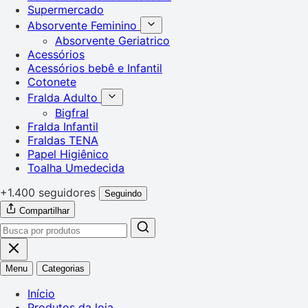
Supermercado
Absorvente Feminino
Absorvente Geriatrico
Acessórios
Acessórios bebê e Infantil
Cotonete
Fralda Adulto
Bigfral
Fralda Infantil
Fraldas TENA
Papel Higiênico
Toalha Umedecida
+1.400 seguidores
Seguindo
Compartilhar
Menu
Categorias
Início
Produtos da loja