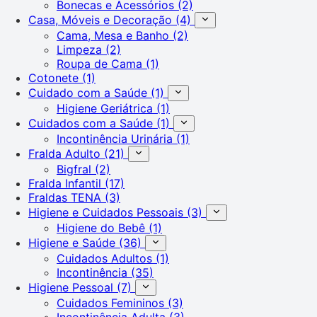
Bonecas e Acessórios
(2)
Casa, Móveis e Decoração
(4)
Cama, Mesa e Banho
(2)
Limpeza
(2)
Roupa de Cama
(1)
Cotonete
(1)
Cuidado com a Saúde
(1)
Higiene Geriátrica
(1)
Cuidados com a Saúde
(1)
Incontinência Urinária
(1)
Fralda Adulto
(21)
Bigfral
(2)
Fralda Infantil
(17)
Fraldas TENA
(3)
Higiene e Cuidados Pessoais
(3)
Higiene do Bebê
(1)
Higiene e Saúde
(36)
Cuidados Adultos
(1)
Incontinência
(35)
Higiene Pessoal
(7)
Cuidados Femininos
(3)
Incontinência Adulta
(3)