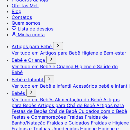
Ofertas Meli
Blog
Contatos
Quem somos
Lista de desejos
Minha conta
Artigos para Bebê
Ver tudo em Artigos para Bebê
Higiene e Bem-estar
Bebê e Criança
Ver tudo em Bebê e Criança
Higiene e Saúde do
Bebê
Bebê e Infantil
Ver tudo em Bebê e Infantil
Acessórios bebê e Infantil
Bebês
Ver tudo em Bebês
Alimentação do Bebê
Artigos
para Bebês
Artigos para Chá de Bebê
Artigos para
Festas de Bebês
Chá de Bebê
Cuidados com o Bebê
Festas e Comemorações
Fraldas
Fraldas de
Banho/Natação
Fraldas e Cuidados
Fraldas e Higiene
Fraldas e Toalhas Umedecidas
Higiene
Higiene e