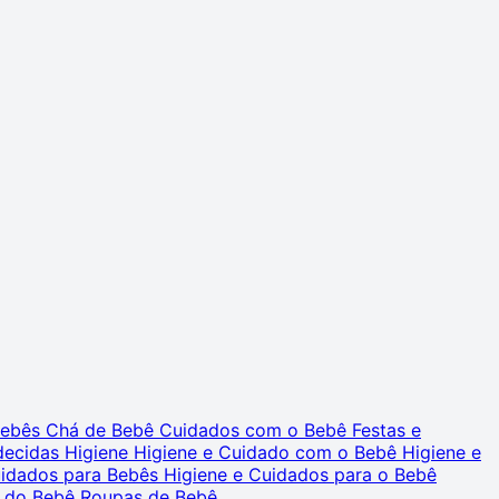
 Bebês
Chá de Bebê
Cuidados com o Bebê
Festas e
decidas
Higiene
Higiene e Cuidado com o Bebê
Higiene e
uidados para Bebês
Higiene e Cuidados para o Bebê
 do Bebê
Roupas de Bebê