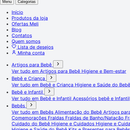
Menu
Categorias
Início
Produtos da loja
Ofertas Meli
Blog
Contatos
Quem somos
Lista de desejos
Minha conta
Artigos para Bebê
Ver tudo em Artigos para Bebê
Higiene e Bem-estar
Bebê e Criança
Ver tudo em Bebê e Criança
Higiene e Saúde do Beb
Bebê e Infantil
Ver tudo em Bebê e Infantil
Acessórios bebê e Infantil
Bebês
Ver tudo em Bebês
Alimentação do Bebê
Artigos pa
Comemorações
Fraldas
Fraldas de Banho/Natação
Fr
Cuidado do Bebê
Higiene e Cuidados
Higiene e Cui
Higiene e Saúde do Bebê
Kits e Presentes para Bebê