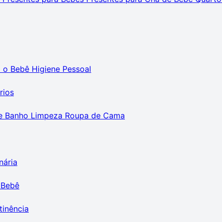
m o Bebê
Higiene Pessoal
rios
e Banho
Limpeza
Roupa de Cama
nária
 Bebê
tinência