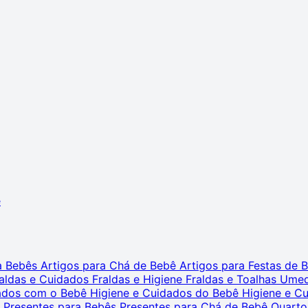
ê
ra Bebês
Artigos para Chá de Bebê
Artigos para Festas de
aldas e Cuidados
Fraldas e Higiene
Fraldas e Toalhas Ume
dados com o Bebê
Higiene e Cuidados do Bebê
Higiene e C
s
Presentes para Bebês
Presentes para Chá de Bebê
Quarto