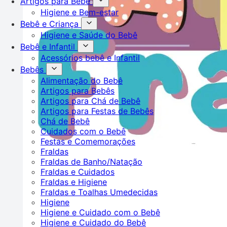
Artigos para Bebê
Higiene e Bem-estar
Bebê e Criança
Higiene e Saúde do Bebê
Bebê e Infantil
Acessórios bebê e Infantil
Bebês
Alimentação do Bebê
Artigos para Bebês
Artigos para Chá de Bebê
Artigos para Festas de Bebês
Chá de Bebê
Cuidados com o Bebê
Festas e Comemorações
Fraldas
Fraldas de Banho/Natação
Fraldas e Cuidados
Fraldas e Higiene
Fraldas e Toalhas Umedecidas
Higiene
Higiene e Cuidado com o Bebê
Higiene e Cuidado do Bebê