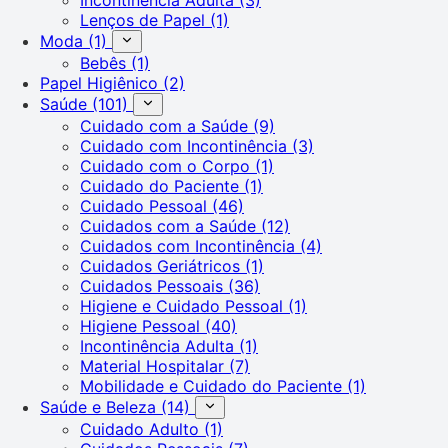
Lenços de Papel
(1)
Moda
(1)
Bebês
(1)
Papel Higiênico
(2)
Saúde
(101)
Cuidado com a Saúde
(9)
Cuidado com Incontinência
(3)
Cuidado com o Corpo
(1)
Cuidado do Paciente
(1)
Cuidado Pessoal
(46)
Cuidados com a Saúde
(12)
Cuidados com Incontinência
(4)
Cuidados Geriátricos
(1)
Cuidados Pessoais
(36)
Higiene e Cuidado Pessoal
(1)
Higiene Pessoal
(40)
Incontinência Adulta
(1)
Material Hospitalar
(7)
Mobilidade e Cuidado do Paciente
(1)
Saúde e Beleza
(14)
Cuidado Adulto
(1)