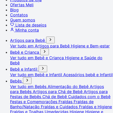
Ofertas Meli
Blog
Contatos
Quem somos
Lista de desejos
Minha conta
Artigos para Bebê
Ver tudo em Artigos para Bebê
Higiene e Bem-estar
Bebê e Criança
Ver tudo em Bebê e Criança
Higiene e Saúde do
Bebê
Bebê e Infantil
Ver tudo em Bebê e Infantil
Acessórios bebê e Infantil
Bebês
Ver tudo em Bebês
Alimentação do Bebê
Artigos
para Bebês
Artigos para Chá de Bebê
Artigos para
Festas de Bebês
Chá de Bebê
Cuidados com o Bebê
Festas e Comemorações
Fraldas
Fraldas de
Banho/Natação
Fraldas e Cuidados
Fraldas e Higiene
Fraldas e Toalhas Umedecidas
Higiene
Higiene e