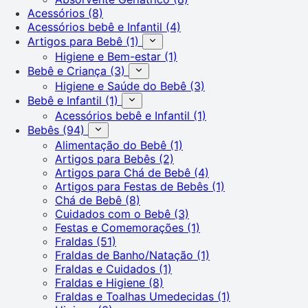
Acessórios
(8)
Acessórios bebê e Infantil
(4)
Artigos para Bebê
(1)
Higiene e Bem-estar
(1)
Bebê e Criança
(3)
Higiene e Saúde do Bebê
(3)
Bebê e Infantil
(1)
Acessórios bebê e Infantil
(1)
Bebês
(94)
Alimentação do Bebê
(1)
Artigos para Bebês
(2)
Artigos para Chá de Bebê
(4)
Artigos para Festas de Bebês
(1)
Chá de Bebê
(8)
Cuidados com o Bebê
(3)
Festas e Comemorações
(1)
Fraldas
(51)
Fraldas de Banho/Natação
(1)
Fraldas e Cuidados
(1)
Fraldas e Higiene
(8)
Fraldas e Toalhas Umedecidas
(1)