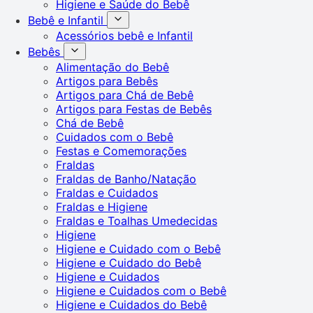
Higiene e Saúde do Bebê
Bebê e Infantil
Acessórios bebê e Infantil
Bebês
Alimentação do Bebê
Artigos para Bebês
Artigos para Chá de Bebê
Artigos para Festas de Bebês
Chá de Bebê
Cuidados com o Bebê
Festas e Comemorações
Fraldas
Fraldas de Banho/Natação
Fraldas e Cuidados
Fraldas e Higiene
Fraldas e Toalhas Umedecidas
Higiene
Higiene e Cuidado com o Bebê
Higiene e Cuidado do Bebê
Higiene e Cuidados
Higiene e Cuidados com o Bebê
Higiene e Cuidados do Bebê