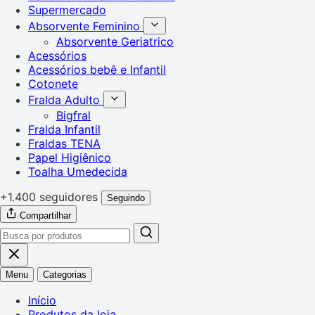
Supermercado
Absorvente Feminino
Absorvente Geriatrico
Acessórios
Acessórios bebê e Infantil
Cotonete
Fralda Adulto
Bigfral
Fralda Infantil
Fraldas TENA
Papel Higiênico
Toalha Umedecida
+1.400 seguidores
Seguindo
Compartilhar
Menu
Categorias
Início
Produtos da loja