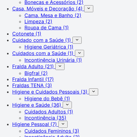
Bonecas e Acessórios
(2)
Casa, Móveis e Decoração
(4)
Cama, Mesa e Banho
(2)
Limpeza
(2)
Roupa de Cama
(1)
Cotonete
(1)
Cuidado com a Saúde
(1)
Higiene Geriátrica
(1)
Cuidados com a Saúde
(1)
Incontinência Urinária
(1)
Fralda Adulto
(21)
Bigfral
(2)
Fralda Infantil
(17)
Fraldas TENA
(3)
Higiene e Cuidados Pessoais
(3)
Higiene do Bebê
(1)
Higiene e Saúde
(36)
Cuidados Adultos
(1)
Incontinência
(35)
Higiene Pessoal
(7)
Cuidados Femininos
(3)
Incontinência Adulta
(3)