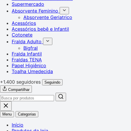
Supermercado
Absorvente Feminino
Absorvente Geriatrico
Acessórios
Acessórios bebê e Infantil
Cotonete
Fralda Adulto
Bigfral
Fralda Infantil
Fraldas TENA
Papel Higiênico
Toalha Umedecida
+1.400 seguidores
Seguindo
Compartilhar
Menu
Categorias
Início
Produtos da loja