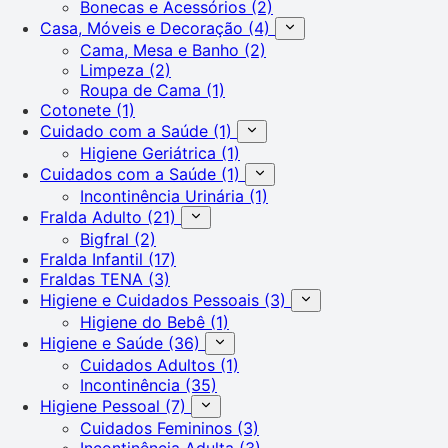
Bonecas e Acessórios
(2)
Casa, Móveis e Decoração
(4)
Cama, Mesa e Banho
(2)
Limpeza
(2)
Roupa de Cama
(1)
Cotonete
(1)
Cuidado com a Saúde
(1)
Higiene Geriátrica
(1)
Cuidados com a Saúde
(1)
Incontinência Urinária
(1)
Fralda Adulto
(21)
Bigfral
(2)
Fralda Infantil
(17)
Fraldas TENA
(3)
Higiene e Cuidados Pessoais
(3)
Higiene do Bebê
(1)
Higiene e Saúde
(36)
Cuidados Adultos
(1)
Incontinência
(35)
Higiene Pessoal
(7)
Cuidados Femininos
(3)
Incontinência Adulta
(3)