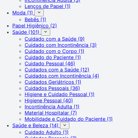
Lenços de Papel
(1)
Moda
(1)
Bebês
(1)
Papel Higiênico
(2)
Saúde
(101)
Cuidado com a Saúde
(9)
Cuidado com Incontinência
(3)
Cuidado com o Corpo
(1)
Cuidado do Paciente
(1)
Cuidado Pessoal
(46)
Cuidados com a Saúde
(12)
Cuidados com Incontinência
(4)
Cuidados Geriátricos
(1)
Cuidados Pessoais
(36)
Higiene e Cuidado Pessoal
(1)
Higiene Pessoal
(40)
Incontinência Adulta
(1)
Material Hospitalar
(7)
Mobilidade e Cuidado do Paciente
(1)
Saúde e Beleza
(14)
Cuidado Adulto
(1)