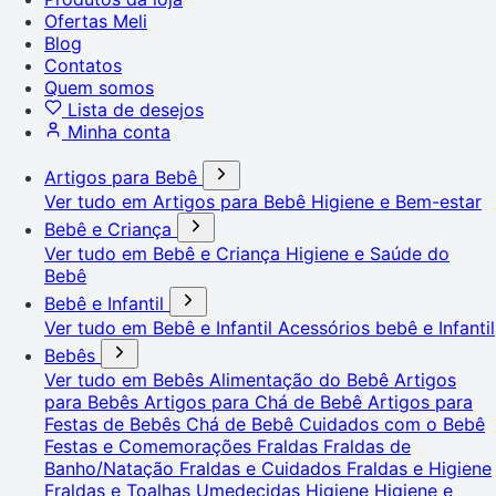
Ofertas Meli
Blog
Contatos
Quem somos
Lista de desejos
Minha conta
Artigos para Bebê
Ver tudo em Artigos para Bebê
Higiene e Bem-estar
Bebê e Criança
Ver tudo em Bebê e Criança
Higiene e Saúde do
Bebê
Bebê e Infantil
Ver tudo em Bebê e Infantil
Acessórios bebê e Infantil
Bebês
Ver tudo em Bebês
Alimentação do Bebê
Artigos
para Bebês
Artigos para Chá de Bebê
Artigos para
Festas de Bebês
Chá de Bebê
Cuidados com o Bebê
Festas e Comemorações
Fraldas
Fraldas de
Banho/Natação
Fraldas e Cuidados
Fraldas e Higiene
Fraldas e Toalhas Umedecidas
Higiene
Higiene e