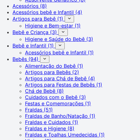
Acessórios
(8)
Acessórios bebê e Infantil
(4)
Artigos para Bebê
(1)
Higiene e Bem-estar
(1)
Bebê e Criança
(3)
Higiene e Saúde do Bebê
(3)
Bebê e Infantil
(1)
Acessórios bebê e Infantil
(1)
Bebês
(94)
Alimentação do Bebê
(1)
Artigos para Bebês
(2)
Artigos para Chá de Bebê
(4)
Artigos para Festas de Bebês
(1)
Chá de Bebê
(8)
Cuidados com o Bebê
(3)
Festas e Comemorações
(1)
Fraldas
(51)
Fraldas de Banho/Natação
(1)
Fraldas e Cuidados
(1)
Fraldas e Higiene
(8)
Fraldas e Toalhas Umedecidas
(1)