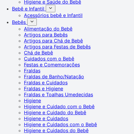
Higiene e Saúde do Bebê
Bebê e Infantil
Acessórios bebê e Infantil
Bebês
Alimentação do Bebê
Artigos para Bebês
Artigos para Chá de Bebê
Artigos para Festas de Bebês
Chá de Bebê
Cuidados com o Bebê
Festas e Comemorações
Fraldas
Fraldas de Banho/Natação
Fraldas e Cuidados
Fraldas e Higiene
Fraldas e Toalhas Umedecidas
Higiene
Higiene e Cuidado com o Bebê
Higiene e Cuidado do Bebê
Higiene e Cuidados
Higiene e Cuidados com o Bebê
Higiene e Cuidados do Bebê