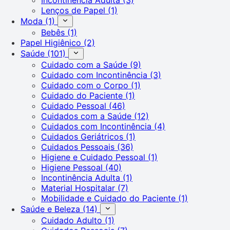
Lenços de Papel
(1)
Moda
(1)
Bebês
(1)
Papel Higiênico
(2)
Saúde
(101)
Cuidado com a Saúde
(9)
Cuidado com Incontinência
(3)
Cuidado com o Corpo
(1)
Cuidado do Paciente
(1)
Cuidado Pessoal
(46)
Cuidados com a Saúde
(12)
Cuidados com Incontinência
(4)
Cuidados Geriátricos
(1)
Cuidados Pessoais
(36)
Higiene e Cuidado Pessoal
(1)
Higiene Pessoal
(40)
Incontinência Adulta
(1)
Material Hospitalar
(7)
Mobilidade e Cuidado do Paciente
(1)
Saúde e Beleza
(14)
Cuidado Adulto
(1)