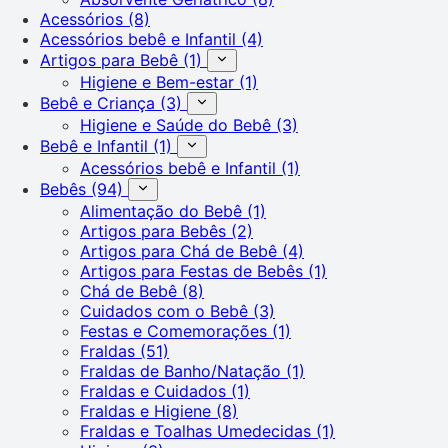
Acessórios
(8)
Acessórios bebê e Infantil
(4)
Artigos para Bebê
(1)
Higiene e Bem-estar
(1)
Bebê e Criança
(3)
Higiene e Saúde do Bebê
(3)
Bebê e Infantil
(1)
Acessórios bebê e Infantil
(1)
Bebês
(94)
Alimentação do Bebê
(1)
Artigos para Bebês
(2)
Artigos para Chá de Bebê
(4)
Artigos para Festas de Bebês
(1)
Chá de Bebê
(8)
Cuidados com o Bebê
(3)
Festas e Comemorações
(1)
Fraldas
(51)
Fraldas de Banho/Natação
(1)
Fraldas e Cuidados
(1)
Fraldas e Higiene
(8)
Fraldas e Toalhas Umedecidas
(1)