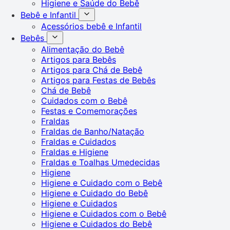
Higiene e Saúde do Bebê
Bebê e Infantil
Acessórios bebê e Infantil
Bebês
Alimentação do Bebê
Artigos para Bebês
Artigos para Chá de Bebê
Artigos para Festas de Bebês
Chá de Bebê
Cuidados com o Bebê
Festas e Comemorações
Fraldas
Fraldas de Banho/Natação
Fraldas e Cuidados
Fraldas e Higiene
Fraldas e Toalhas Umedecidas
Higiene
Higiene e Cuidado com o Bebê
Higiene e Cuidado do Bebê
Higiene e Cuidados
Higiene e Cuidados com o Bebê
Higiene e Cuidados do Bebê