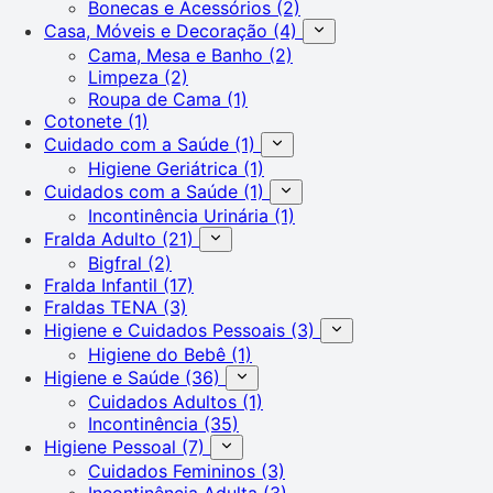
Bonecas e Acessórios
(2)
Casa, Móveis e Decoração
(4)
Cama, Mesa e Banho
(2)
Limpeza
(2)
Roupa de Cama
(1)
Cotonete
(1)
Cuidado com a Saúde
(1)
Higiene Geriátrica
(1)
Cuidados com a Saúde
(1)
Incontinência Urinária
(1)
Fralda Adulto
(21)
Bigfral
(2)
Fralda Infantil
(17)
Fraldas TENA
(3)
Higiene e Cuidados Pessoais
(3)
Higiene do Bebê
(1)
Higiene e Saúde
(36)
Cuidados Adultos
(1)
Incontinência
(35)
Higiene Pessoal
(7)
Cuidados Femininos
(3)
Incontinência Adulta
(3)