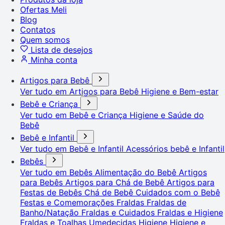
Ofertas Meli
Blog
Contatos
Quem somos
Lista de desejos
Minha conta
Artigos para Bebê
Ver tudo em Artigos para Bebê
Higiene e Bem-estar
Bebê e Criança
Ver tudo em Bebê e Criança
Higiene e Saúde do
Bebê
Bebê e Infantil
Ver tudo em Bebê e Infantil
Acessórios bebê e Infantil
Bebês
Ver tudo em Bebês
Alimentação do Bebê
Artigos
para Bebês
Artigos para Chá de Bebê
Artigos para
Festas de Bebês
Chá de Bebê
Cuidados com o Bebê
Festas e Comemorações
Fraldas
Fraldas de
Banho/Natação
Fraldas e Cuidados
Fraldas e Higiene
Fraldas e Toalhas Umedecidas
Higiene
Higiene e