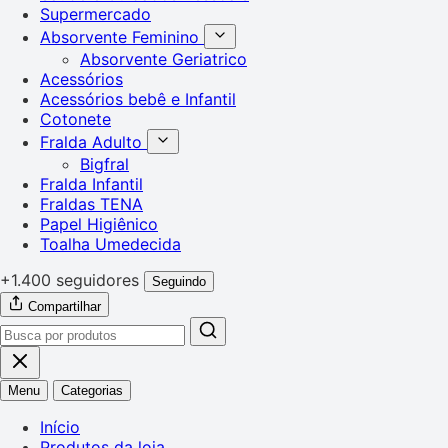
Supermercado
Absorvente Feminino
Absorvente Geriatrico
Acessórios
Acessórios bebê e Infantil
Cotonete
Fralda Adulto
Bigfral
Fralda Infantil
Fraldas TENA
Papel Higiênico
Toalha Umedecida
+1.400 seguidores
Seguindo
Compartilhar
Menu
Categorias
Início
Produtos da loja