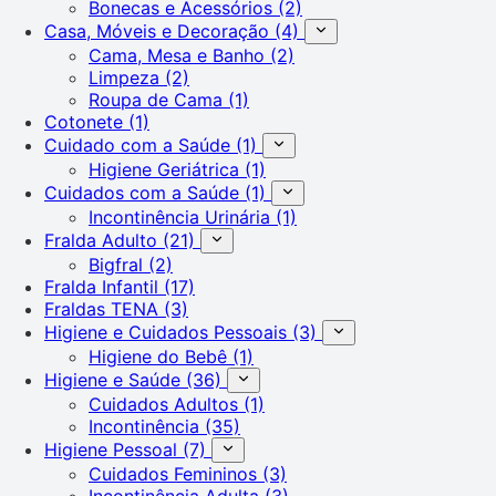
Bonecas e Acessórios
(2)
Casa, Móveis e Decoração
(4)
Cama, Mesa e Banho
(2)
Limpeza
(2)
Roupa de Cama
(1)
Cotonete
(1)
Cuidado com a Saúde
(1)
Higiene Geriátrica
(1)
Cuidados com a Saúde
(1)
Incontinência Urinária
(1)
Fralda Adulto
(21)
Bigfral
(2)
Fralda Infantil
(17)
Fraldas TENA
(3)
Higiene e Cuidados Pessoais
(3)
Higiene do Bebê
(1)
Higiene e Saúde
(36)
Cuidados Adultos
(1)
Incontinência
(35)
Higiene Pessoal
(7)
Cuidados Femininos
(3)
Incontinência Adulta
(3)