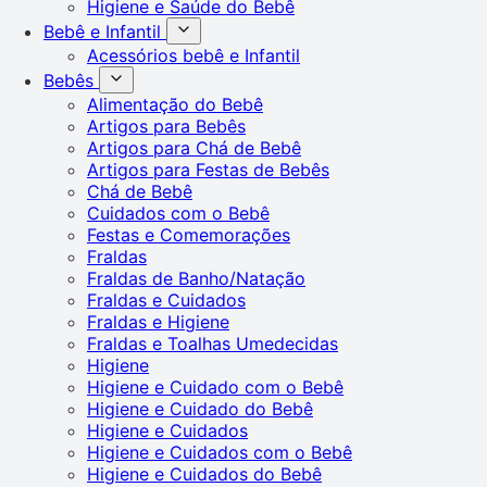
Higiene e Saúde do Bebê
Bebê e Infantil
Acessórios bebê e Infantil
Bebês
Alimentação do Bebê
Artigos para Bebês
Artigos para Chá de Bebê
Artigos para Festas de Bebês
Chá de Bebê
Cuidados com o Bebê
Festas e Comemorações
Fraldas
Fraldas de Banho/Natação
Fraldas e Cuidados
Fraldas e Higiene
Fraldas e Toalhas Umedecidas
Higiene
Higiene e Cuidado com o Bebê
Higiene e Cuidado do Bebê
Higiene e Cuidados
Higiene e Cuidados com o Bebê
Higiene e Cuidados do Bebê