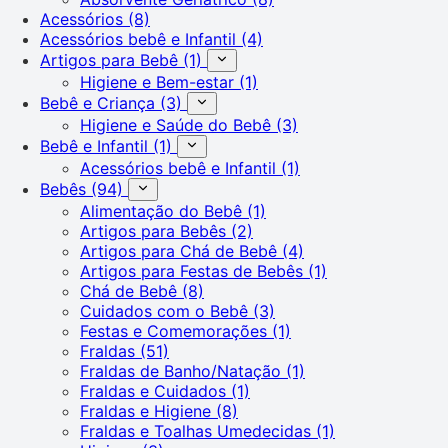
Acessórios
(8)
Acessórios bebê e Infantil
(4)
Artigos para Bebê
(1)
Higiene e Bem-estar
(1)
Bebê e Criança
(3)
Higiene e Saúde do Bebê
(3)
Bebê e Infantil
(1)
Acessórios bebê e Infantil
(1)
Bebês
(94)
Alimentação do Bebê
(1)
Artigos para Bebês
(2)
Artigos para Chá de Bebê
(4)
Artigos para Festas de Bebês
(1)
Chá de Bebê
(8)
Cuidados com o Bebê
(3)
Festas e Comemorações
(1)
Fraldas
(51)
Fraldas de Banho/Natação
(1)
Fraldas e Cuidados
(1)
Fraldas e Higiene
(8)
Fraldas e Toalhas Umedecidas
(1)