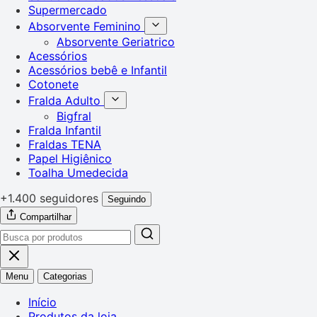
Supermercado
Absorvente Feminino
Absorvente Geriatrico
Acessórios
Acessórios bebê e Infantil
Cotonete
Fralda Adulto
Bigfral
Fralda Infantil
Fraldas TENA
Papel Higiênico
Toalha Umedecida
+1.400 seguidores
Seguindo
Compartilhar
Menu
Categorias
Início
Produtos da loja