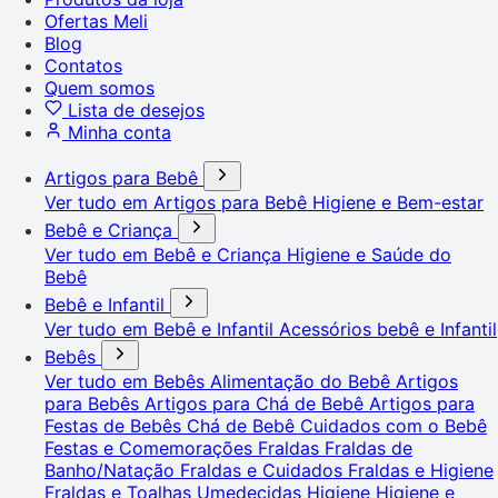
Ofertas Meli
Blog
Contatos
Quem somos
Lista de desejos
Minha conta
Artigos para Bebê
Ver tudo em Artigos para Bebê
Higiene e Bem-estar
Bebê e Criança
Ver tudo em Bebê e Criança
Higiene e Saúde do
Bebê
Bebê e Infantil
Ver tudo em Bebê e Infantil
Acessórios bebê e Infantil
Bebês
Ver tudo em Bebês
Alimentação do Bebê
Artigos
para Bebês
Artigos para Chá de Bebê
Artigos para
Festas de Bebês
Chá de Bebê
Cuidados com o Bebê
Festas e Comemorações
Fraldas
Fraldas de
Banho/Natação
Fraldas e Cuidados
Fraldas e Higiene
Fraldas e Toalhas Umedecidas
Higiene
Higiene e