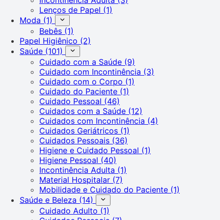
Lenços de Papel
(1)
Moda
(1)
Bebês
(1)
Papel Higiênico
(2)
Saúde
(101)
Cuidado com a Saúde
(9)
Cuidado com Incontinência
(3)
Cuidado com o Corpo
(1)
Cuidado do Paciente
(1)
Cuidado Pessoal
(46)
Cuidados com a Saúde
(12)
Cuidados com Incontinência
(4)
Cuidados Geriátricos
(1)
Cuidados Pessoais
(36)
Higiene e Cuidado Pessoal
(1)
Higiene Pessoal
(40)
Incontinência Adulta
(1)
Material Hospitalar
(7)
Mobilidade e Cuidado do Paciente
(1)
Saúde e Beleza
(14)
Cuidado Adulto
(1)