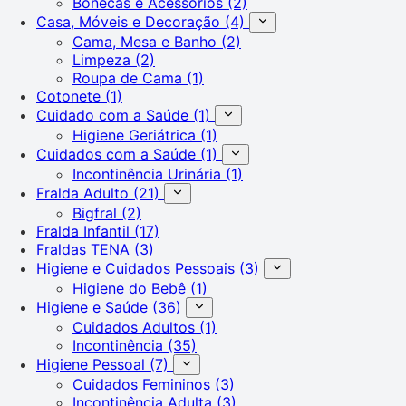
Bonecas e Acessórios
(2)
Casa, Móveis e Decoração
(4)
Cama, Mesa e Banho
(2)
Limpeza
(2)
Roupa de Cama
(1)
Cotonete
(1)
Cuidado com a Saúde
(1)
Higiene Geriátrica
(1)
Cuidados com a Saúde
(1)
Incontinência Urinária
(1)
Fralda Adulto
(21)
Bigfral
(2)
Fralda Infantil
(17)
Fraldas TENA
(3)
Higiene e Cuidados Pessoais
(3)
Higiene do Bebê
(1)
Higiene e Saúde
(36)
Cuidados Adultos
(1)
Incontinência
(35)
Higiene Pessoal
(7)
Cuidados Femininos
(3)
Incontinência Adulta
(3)