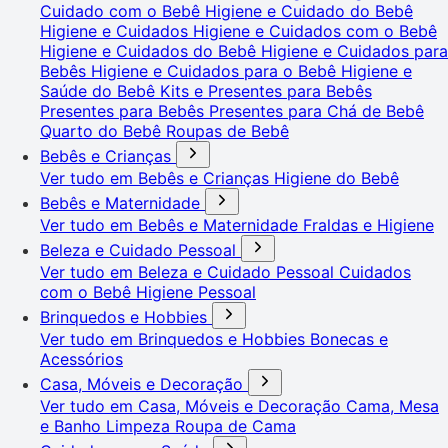
Cuidado com o Bebê
Higiene e Cuidado do Bebê
Higiene e Cuidados
Higiene e Cuidados com o Bebê
Higiene e Cuidados do Bebê
Higiene e Cuidados para
Bebês
Higiene e Cuidados para o Bebê
Higiene e
Saúde do Bebê
Kits e Presentes para Bebês
Presentes para Bebês
Presentes para Chá de Bebê
Quarto do Bebê
Roupas de Bebê
Bebês e Crianças
Ver tudo em Bebês e Crianças
Higiene do Bebê
Bebês e Maternidade
Ver tudo em Bebês e Maternidade
Fraldas e Higiene
Beleza e Cuidado Pessoal
Ver tudo em Beleza e Cuidado Pessoal
Cuidados
com o Bebê
Higiene Pessoal
Brinquedos e Hobbies
Ver tudo em Brinquedos e Hobbies
Bonecas e
Acessórios
Casa, Móveis e Decoração
Ver tudo em Casa, Móveis e Decoração
Cama, Mesa
e Banho
Limpeza
Roupa de Cama