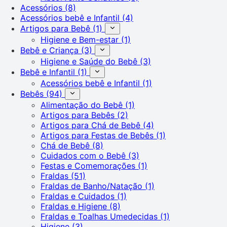
Acessórios
(8)
Acessórios bebê e Infantil
(4)
Artigos para Bebê
(1)
Higiene e Bem-estar
(1)
Bebê e Criança
(3)
Higiene e Saúde do Bebê
(3)
Bebê e Infantil
(1)
Acessórios bebê e Infantil
(1)
Bebês
(94)
Alimentação do Bebê
(1)
Artigos para Bebês
(2)
Artigos para Chá de Bebê
(4)
Artigos para Festas de Bebês
(1)
Chá de Bebê
(8)
Cuidados com o Bebê
(3)
Festas e Comemorações
(1)
Fraldas
(51)
Fraldas de Banho/Natação
(1)
Fraldas e Cuidados
(1)
Fraldas e Higiene
(8)
Fraldas e Toalhas Umedecidas
(1)
Higiene
(3)