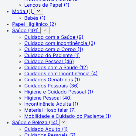
Lenços de Papel
(1)
Moda
(1)
Bebês
(1)
Papel Higiênico
(2)
Saúde
(101)
Cuidado com a Saúde
(9)
Cuidado com Incontinência
(3)
Cuidado com o Corpo
(1)
Cuidado do Paciente
(1)
Cuidado Pessoal
(46)
Cuidados com a Saúde
(12)
Cuidados com Incontinência
(4)
Cuidados Geriátricos
(1)
Cuidados Pessoais
(36)
Higiene e Cuidado Pessoal
(1)
Higiene Pessoal
(40)
Incontinência Adulta
(1)
Material Hospitalar
(7)
Mobilidade e Cuidado do Paciente
(1)
Saúde e Beleza
(14)
Cuidado Adulto
(1)
Cuidados Pessoais
(7)