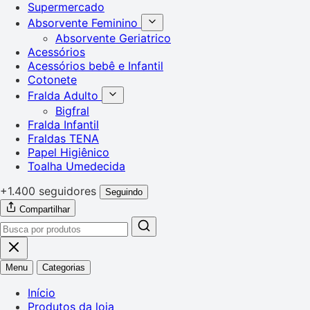
Supermercado
Absorvente Feminino
Absorvente Geriatrico
Acessórios
Acessórios bebê e Infantil
Cotonete
Fralda Adulto
Bigfral
Fralda Infantil
Fraldas TENA
Papel Higiênico
Toalha Umedecida
+1.400 seguidores
Seguindo
Compartilhar
Menu
Categorias
Início
Produtos da loja