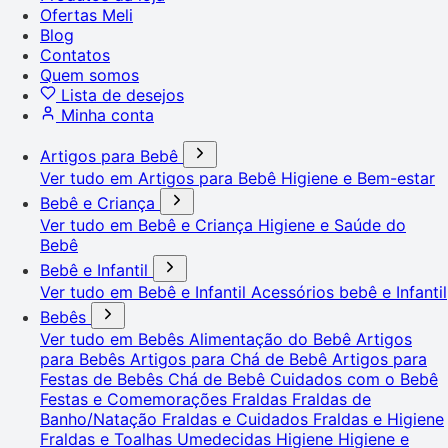
Ofertas Meli
Blog
Contatos
Quem somos
Lista de desejos
Minha conta
Artigos para Bebê
Ver tudo em Artigos para Bebê
Higiene e Bem-estar
Bebê e Criança
Ver tudo em Bebê e Criança
Higiene e Saúde do
Bebê
Bebê e Infantil
Ver tudo em Bebê e Infantil
Acessórios bebê e Infantil
Bebês
Ver tudo em Bebês
Alimentação do Bebê
Artigos
para Bebês
Artigos para Chá de Bebê
Artigos para
Festas de Bebês
Chá de Bebê
Cuidados com o Bebê
Festas e Comemorações
Fraldas
Fraldas de
Banho/Natação
Fraldas e Cuidados
Fraldas e Higiene
Fraldas e Toalhas Umedecidas
Higiene
Higiene e