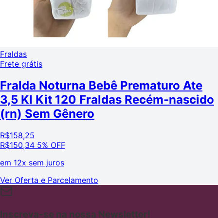
Fraldas
Frete grátis
Fralda Noturna Bebê Prematuro Ate
3,5 Kl Kit 120 Fraldas Recém-nascido
(rn) Sem Gênero
R$
158,25
R$
150,34
5% OFF
em
12x sem juros
Ver Oferta e Parcelamento
Inscreva-se na nossa Newsletter!