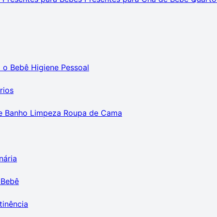
m o Bebê
Higiene Pessoal
rios
e Banho
Limpeza
Roupa de Cama
nária
 Bebê
tinência