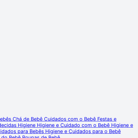
 Bebês
Chá de Bebê
Cuidados com o Bebê
Festas e
decidas
Higiene
Higiene e Cuidado com o Bebê
Higiene e
uidados para Bebês
Higiene e Cuidados para o Bebê
 do Bebê
Roupas de Bebê