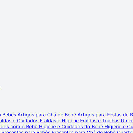
ê
ra Bebês
Artigos para Chá de Bebê
Artigos para Festas de
aldas e Cuidados
Fraldas e Higiene
Fraldas e Toalhas Ume
dados com o Bebê
Higiene e Cuidados do Bebê
Higiene e C
s
Presentes para Bebês
Presentes para Chá de Bebê
Quarto