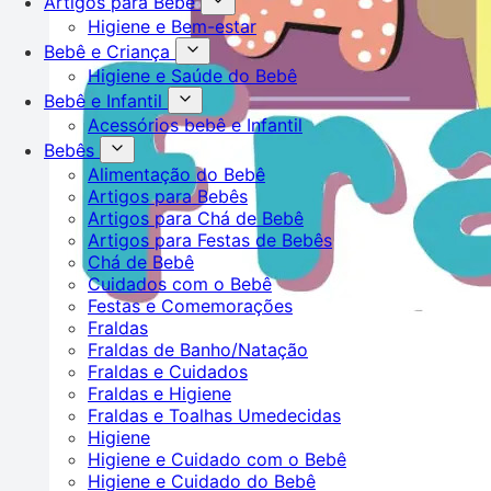
Artigos para Bebê
Higiene e Bem-estar
Bebê e Criança
Higiene e Saúde do Bebê
Bebê e Infantil
Acessórios bebê e Infantil
Bebês
Alimentação do Bebê
Artigos para Bebês
Artigos para Chá de Bebê
Artigos para Festas de Bebês
Chá de Bebê
Cuidados com o Bebê
Festas e Comemorações
Fraldas
Fraldas de Banho/Natação
Fraldas e Cuidados
Fraldas e Higiene
Fraldas e Toalhas Umedecidas
Higiene
Higiene e Cuidado com o Bebê
Higiene e Cuidado do Bebê