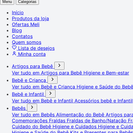
Menu
Categorias
Início
Produtos da loja
Ofertas Meli
Blog
Contatos
Quem somos
Lista de desejos
Minha conta
Artigos para Bebê
Ver tudo em Artigos para Bebê
Higiene e Bem-estar
Bebê e Criança
Ver tudo em Bebê e Criança
Higiene e Saúde do Beb
Bebê e Infantil
Ver tudo em Bebê e Infantil
Acessórios bebê e Infantil
Bebês
Ver tudo em Bebês
Alimentação do Bebê
Artigos pa
Comemorações
Fraldas
Fraldas de Banho/Natação
Fr
Cuidado do Bebê
Higiene e Cuidados
Higiene e Cui
Higiene e Saúde do Bebê
Kits e Presentes para Bebê