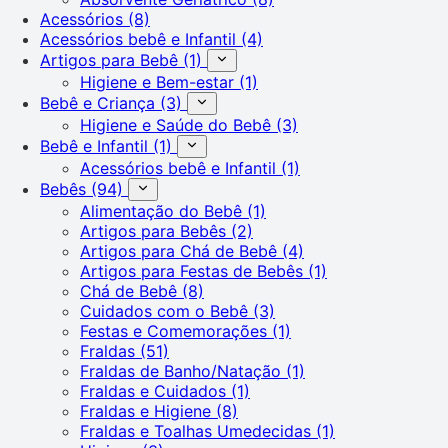
Acessórios
(8)
Acessórios bebê e Infantil
(4)
Artigos para Bebê
(1)
Higiene e Bem-estar
(1)
Bebê e Criança
(3)
Higiene e Saúde do Bebê
(3)
Bebê e Infantil
(1)
Acessórios bebê e Infantil
(1)
Bebês
(94)
Alimentação do Bebê
(1)
Artigos para Bebês
(2)
Artigos para Chá de Bebê
(4)
Artigos para Festas de Bebês
(1)
Chá de Bebê
(8)
Cuidados com o Bebê
(3)
Festas e Comemorações
(1)
Fraldas
(51)
Fraldas de Banho/Natação
(1)
Fraldas e Cuidados
(1)
Fraldas e Higiene
(8)
Fraldas e Toalhas Umedecidas
(1)