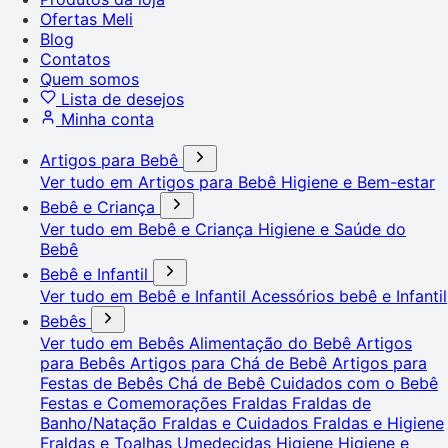
Ofertas Meli
Blog
Contatos
Quem somos
Lista de desejos
Minha conta
Artigos para Bebê
Ver tudo em Artigos para Bebê
Higiene e Bem-estar
Bebê e Criança
Ver tudo em Bebê e Criança
Higiene e Saúde do
Bebê
Bebê e Infantil
Ver tudo em Bebê e Infantil
Acessórios bebê e Infantil
Bebês
Ver tudo em Bebês
Alimentação do Bebê
Artigos
para Bebês
Artigos para Chá de Bebê
Artigos para
Festas de Bebês
Chá de Bebê
Cuidados com o Bebê
Festas e Comemorações
Fraldas
Fraldas de
Banho/Natação
Fraldas e Cuidados
Fraldas e Higiene
Fraldas e Toalhas Umedecidas
Higiene
Higiene e