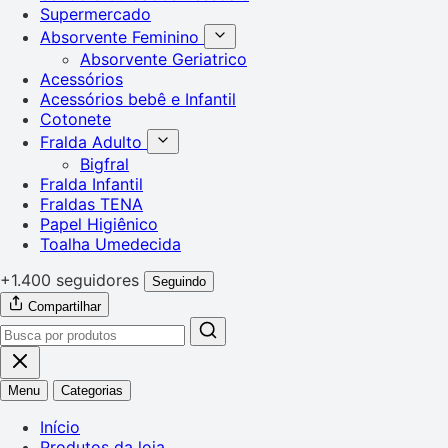
Supermercado
Absorvente Feminino
Absorvente Geriatrico
Acessórios
Acessórios bebê e Infantil
Cotonete
Fralda Adulto
Bigfral
Fralda Infantil
Fraldas TENA
Papel Higiênico
Toalha Umedecida
+1.400 seguidores
Seguindo
Compartilhar
Menu
Categorias
Início
Produtos da loja