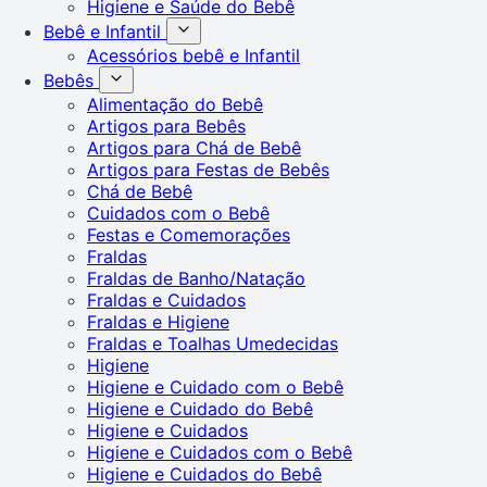
Higiene e Saúde do Bebê
Bebê e Infantil
Acessórios bebê e Infantil
Bebês
Alimentação do Bebê
Artigos para Bebês
Artigos para Chá de Bebê
Artigos para Festas de Bebês
Chá de Bebê
Cuidados com o Bebê
Festas e Comemorações
Fraldas
Fraldas de Banho/Natação
Fraldas e Cuidados
Fraldas e Higiene
Fraldas e Toalhas Umedecidas
Higiene
Higiene e Cuidado com o Bebê
Higiene e Cuidado do Bebê
Higiene e Cuidados
Higiene e Cuidados com o Bebê
Higiene e Cuidados do Bebê