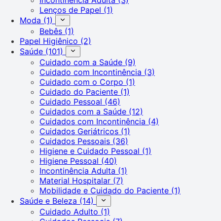
Lenços de Papel
(1)
Moda
(1)
Bebês
(1)
Papel Higiênico
(2)
Saúde
(101)
Cuidado com a Saúde
(9)
Cuidado com Incontinência
(3)
Cuidado com o Corpo
(1)
Cuidado do Paciente
(1)
Cuidado Pessoal
(46)
Cuidados com a Saúde
(12)
Cuidados com Incontinência
(4)
Cuidados Geriátricos
(1)
Cuidados Pessoais
(36)
Higiene e Cuidado Pessoal
(1)
Higiene Pessoal
(40)
Incontinência Adulta
(1)
Material Hospitalar
(7)
Mobilidade e Cuidado do Paciente
(1)
Saúde e Beleza
(14)
Cuidado Adulto
(1)