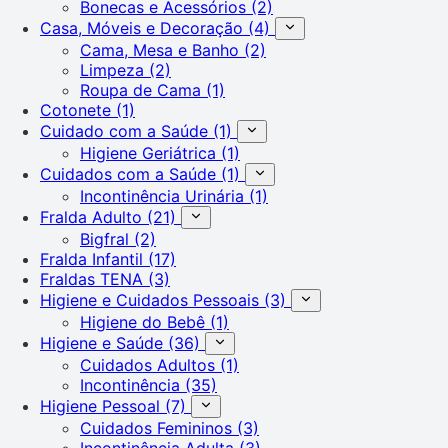
Bonecas e Acessórios
(2)
Casa, Móveis e Decoração
(4)
Cama, Mesa e Banho
(2)
Limpeza
(2)
Roupa de Cama
(1)
Cotonete
(1)
Cuidado com a Saúde
(1)
Higiene Geriátrica
(1)
Cuidados com a Saúde
(1)
Incontinência Urinária
(1)
Fralda Adulto
(21)
Bigfral
(2)
Fralda Infantil
(17)
Fraldas TENA
(3)
Higiene e Cuidados Pessoais
(3)
Higiene do Bebê
(1)
Higiene e Saúde
(36)
Cuidados Adultos
(1)
Incontinência
(35)
Higiene Pessoal
(7)
Cuidados Femininos
(3)
Incontinência Adulta
(3)