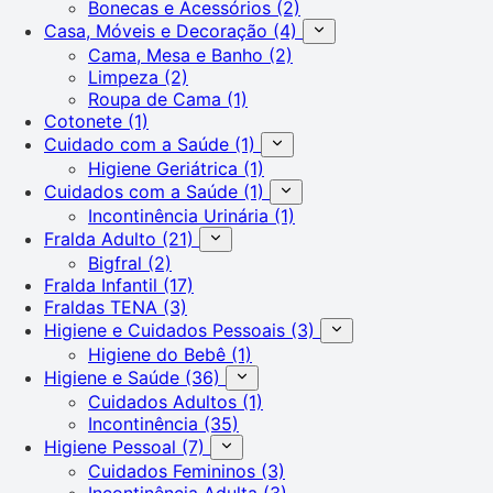
Bonecas e Acessórios
(2)
Casa, Móveis e Decoração
(4)
Cama, Mesa e Banho
(2)
Limpeza
(2)
Roupa de Cama
(1)
Cotonete
(1)
Cuidado com a Saúde
(1)
Higiene Geriátrica
(1)
Cuidados com a Saúde
(1)
Incontinência Urinária
(1)
Fralda Adulto
(21)
Bigfral
(2)
Fralda Infantil
(17)
Fraldas TENA
(3)
Higiene e Cuidados Pessoais
(3)
Higiene do Bebê
(1)
Higiene e Saúde
(36)
Cuidados Adultos
(1)
Incontinência
(35)
Higiene Pessoal
(7)
Cuidados Femininos
(3)
Incontinência Adulta
(3)