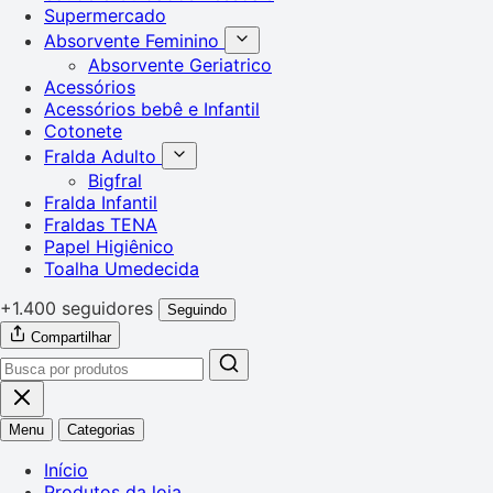
Supermercado
Absorvente Feminino
Absorvente Geriatrico
Acessórios
Acessórios bebê e Infantil
Cotonete
Fralda Adulto
Bigfral
Fralda Infantil
Fraldas TENA
Papel Higiênico
Toalha Umedecida
+1.400 seguidores
Seguindo
Compartilhar
Menu
Categorias
Início
Produtos da loja