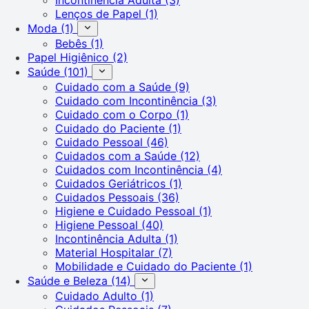
Lenços de Papel
(1)
Moda
(1)
Bebês
(1)
Papel Higiênico
(2)
Saúde
(101)
Cuidado com a Saúde
(9)
Cuidado com Incontinência
(3)
Cuidado com o Corpo
(1)
Cuidado do Paciente
(1)
Cuidado Pessoal
(46)
Cuidados com a Saúde
(12)
Cuidados com Incontinência
(4)
Cuidados Geriátricos
(1)
Cuidados Pessoais
(36)
Higiene e Cuidado Pessoal
(1)
Higiene Pessoal
(40)
Incontinência Adulta
(1)
Material Hospitalar
(7)
Mobilidade e Cuidado do Paciente
(1)
Saúde e Beleza
(14)
Cuidado Adulto
(1)