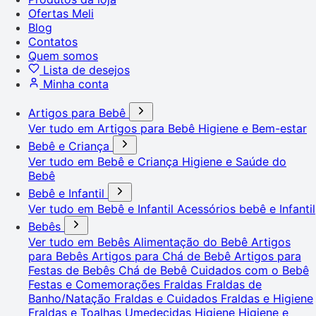
Ofertas Meli
Blog
Contatos
Quem somos
Lista de desejos
Minha conta
Artigos para Bebê
Ver tudo em Artigos para Bebê
Higiene e Bem-estar
Bebê e Criança
Ver tudo em Bebê e Criança
Higiene e Saúde do
Bebê
Bebê e Infantil
Ver tudo em Bebê e Infantil
Acessórios bebê e Infantil
Bebês
Ver tudo em Bebês
Alimentação do Bebê
Artigos
para Bebês
Artigos para Chá de Bebê
Artigos para
Festas de Bebês
Chá de Bebê
Cuidados com o Bebê
Festas e Comemorações
Fraldas
Fraldas de
Banho/Natação
Fraldas e Cuidados
Fraldas e Higiene
Fraldas e Toalhas Umedecidas
Higiene
Higiene e