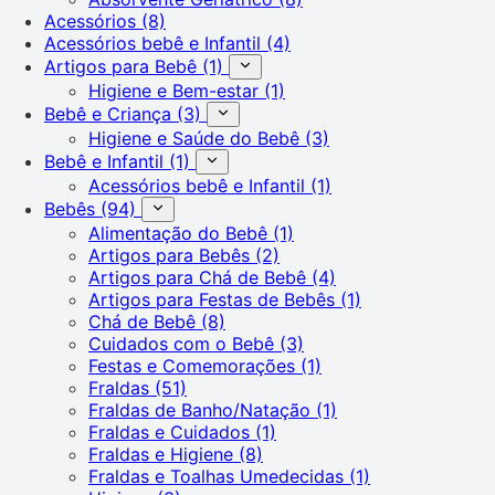
Acessórios
(8)
Acessórios bebê e Infantil
(4)
Artigos para Bebê
(1)
Higiene e Bem-estar
(1)
Bebê e Criança
(3)
Higiene e Saúde do Bebê
(3)
Bebê e Infantil
(1)
Acessórios bebê e Infantil
(1)
Bebês
(94)
Alimentação do Bebê
(1)
Artigos para Bebês
(2)
Artigos para Chá de Bebê
(4)
Artigos para Festas de Bebês
(1)
Chá de Bebê
(8)
Cuidados com o Bebê
(3)
Festas e Comemorações
(1)
Fraldas
(51)
Fraldas de Banho/Natação
(1)
Fraldas e Cuidados
(1)
Fraldas e Higiene
(8)
Fraldas e Toalhas Umedecidas
(1)