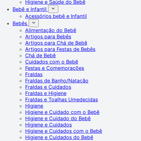
Higiene e Saúde do Bebê
Bebê e Infantil
Acessórios bebê e Infantil
Bebês
Alimentação do Bebê
Artigos para Bebês
Artigos para Chá de Bebê
Artigos para Festas de Bebês
Chá de Bebê
Cuidados com o Bebê
Festas e Comemorações
Fraldas
Fraldas de Banho/Natação
Fraldas e Cuidados
Fraldas e Higiene
Fraldas e Toalhas Umedecidas
Higiene
Higiene e Cuidado com o Bebê
Higiene e Cuidado do Bebê
Higiene e Cuidados
Higiene e Cuidados com o Bebê
Higiene e Cuidados do Bebê