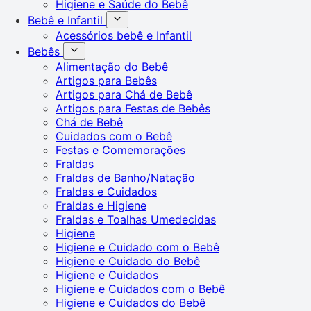
Higiene e Saúde do Bebê
Bebê e Infantil
Acessórios bebê e Infantil
Bebês
Alimentação do Bebê
Artigos para Bebês
Artigos para Chá de Bebê
Artigos para Festas de Bebês
Chá de Bebê
Cuidados com o Bebê
Festas e Comemorações
Fraldas
Fraldas de Banho/Natação
Fraldas e Cuidados
Fraldas e Higiene
Fraldas e Toalhas Umedecidas
Higiene
Higiene e Cuidado com o Bebê
Higiene e Cuidado do Bebê
Higiene e Cuidados
Higiene e Cuidados com o Bebê
Higiene e Cuidados do Bebê