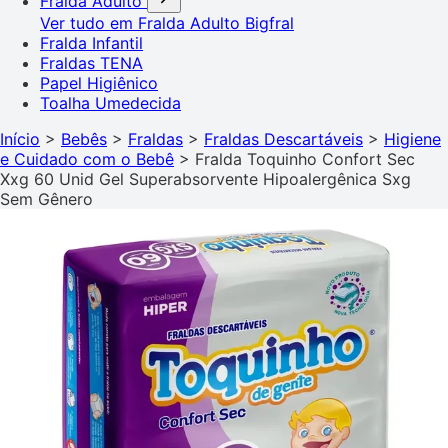
Fralda Adulto
Ver tudo em Fralda Adulto
Bigfral
Fralda Infantil
Fraldas TENA
Papel Higiênico
Toalha Umedecida
Início
>
Bebês
>
Fraldas
>
Fraldas Descartáveis
>
Higiene
e Cuidado com o Bebê
>
Fralda Toquinho Confort Sec
Xxg 60 Unid Gel Superabsorvente Hipoalergênica Sxg
Sem Gênero