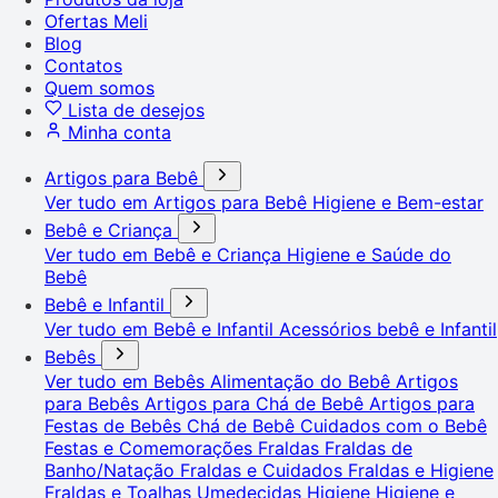
Ofertas Meli
Blog
Contatos
Quem somos
Lista de desejos
Minha conta
Artigos para Bebê
Ver tudo em Artigos para Bebê
Higiene e Bem-estar
Bebê e Criança
Ver tudo em Bebê e Criança
Higiene e Saúde do
Bebê
Bebê e Infantil
Ver tudo em Bebê e Infantil
Acessórios bebê e Infantil
Bebês
Ver tudo em Bebês
Alimentação do Bebê
Artigos
para Bebês
Artigos para Chá de Bebê
Artigos para
Festas de Bebês
Chá de Bebê
Cuidados com o Bebê
Festas e Comemorações
Fraldas
Fraldas de
Banho/Natação
Fraldas e Cuidados
Fraldas e Higiene
Fraldas e Toalhas Umedecidas
Higiene
Higiene e