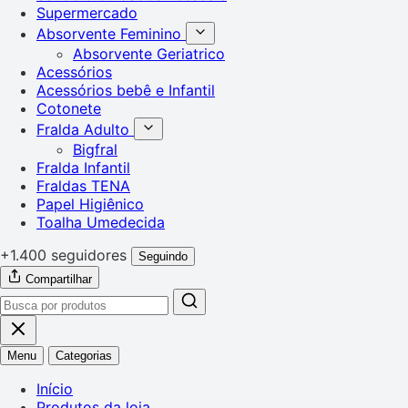
Supermercado
Absorvente Feminino
Absorvente Geriatrico
Acessórios
Acessórios bebê e Infantil
Cotonete
Fralda Adulto
Bigfral
Fralda Infantil
Fraldas TENA
Papel Higiênico
Toalha Umedecida
+1.400 seguidores
Seguindo
Compartilhar
Menu
Categorias
Início
Produtos da loja