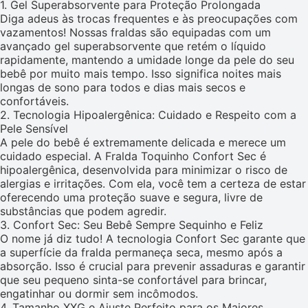
1. Gel Superabsorvente para Proteção Prolongada
Diga adeus às trocas frequentes e às preocupações com
vazamentos! Nossas fraldas são equipadas com um
avançado gel superabsorvente que retém o líquido
rapidamente, mantendo a umidade longe da pele do seu
bebê por muito mais tempo. Isso significa noites mais
longas de sono para todos e dias mais secos e
confortáveis.
2. Tecnologia Hipoalergênica: Cuidado e Respeito com a
Pele Sensível
A pele do bebê é extremamente delicada e merece um
cuidado especial. A Fralda Toquinho Confort Sec é
hipoalergênica, desenvolvida para minimizar o risco de
alergias e irritações. Com ela, você tem a certeza de estar
oferecendo uma proteção suave e segura, livre de
substâncias que podem agredir.
3. Confort Sec: Seu Bebê Sempre Sequinho e Feliz
O nome já diz tudo! A tecnologia Confort Sec garante que
a superfície da fralda permaneça seca, mesmo após a
absorção. Isso é crucial para prevenir assaduras e garantir
que seu pequeno sinta-se confortável para brincar,
engatinhar ou dormir sem incômodos.
4. Tamanho XXG e Ajuste Perfeito para os Maiores