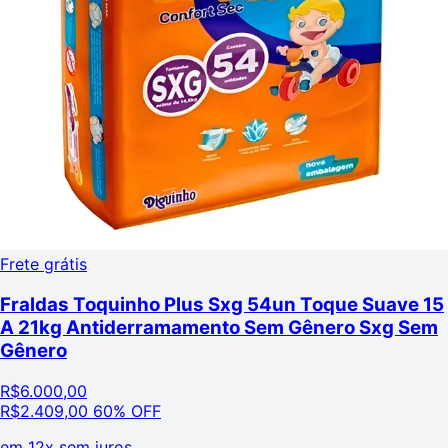
Frete grátis
Fraldas Toquinho Plus Sxg 54un Toque Suave 15
A 21kg Antiderramamento Sem Gênero Sxg Sem
Gênero
R$
6.000,00
R$
2.409,00
60% OFF
em
12x sem juros