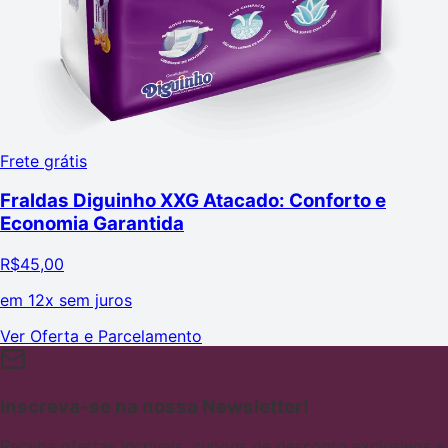
Frete grátis
Fraldas Diguinho XXG Atacado: Conforto e
Economia Garantida
R$
45,00
em
12x sem juros
Ver Oferta e Parcelamento
Inscreva-se na nossa Newsletter!
Receba ofertas incríveis, cupons de desconto exclusivos e