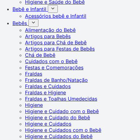
Higiene e Saúde do Bebê
Bebê e Infantil
Acessórios bebê e Infantil
Bebês
Alimentação do Bebê
Artigos para Bebês
Artigos para Chá de Bebê
Artigos para Festas de Bebês
Chá de Bebê
Cuidados com o Bebê
Festas e Comemorações
Fraldas
Fraldas de Banho/Natação
Fraldas e Cuidados
Fraldas e Higiene
Fraldas e Toalhas Umedecidas
Higiene
Higiene e Cuidado com o Bebê
Higiene e Cuidado do Bebê
Higiene e Cuidados
Higiene e Cuidados com o Bebê
Higiene e Cuidados do Bebê