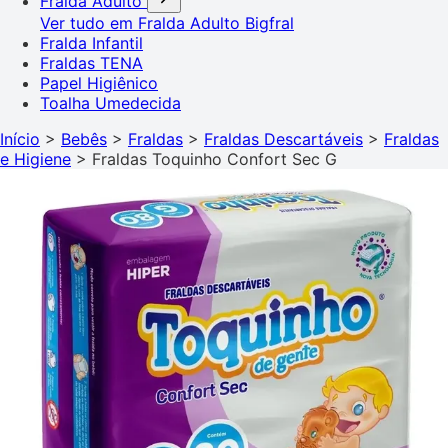
Fralda Adulto
Ver tudo em Fralda Adulto
Bigfral
Fralda Infantil
Fraldas TENA
Papel Higiênico
Toalha Umedecida
Início
>
Bebês
>
Fraldas
>
Fraldas Descartáveis
>
Fraldas
e Higiene
>
Fraldas Toquinho Confort Sec G