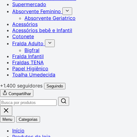
Supermercado
Absorvente Feminino
Absorvente Geriatrico
Acessórios
Acessórios bebê e Infantil
Cotonete
Fralda Adulto
Bigfral
Fralda Infantil
Fraldas TENA
Papel Higiênico
Toalha Umedecida
+1.400 seguidores
Seguindo
Compartilhar
Menu
Categorias
Início
Produtos da loja