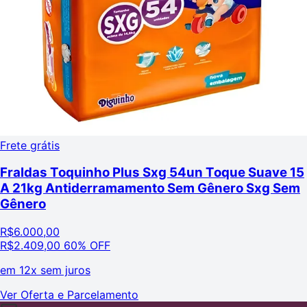
Frete grátis
Fraldas Toquinho Plus Sxg 54un Toque Suave 15
A 21kg Antiderramamento Sem Gênero Sxg Sem
Gênero
R$
6.000,00
R$
2.409,00
60% OFF
em
12x sem juros
Ver Oferta e Parcelamento