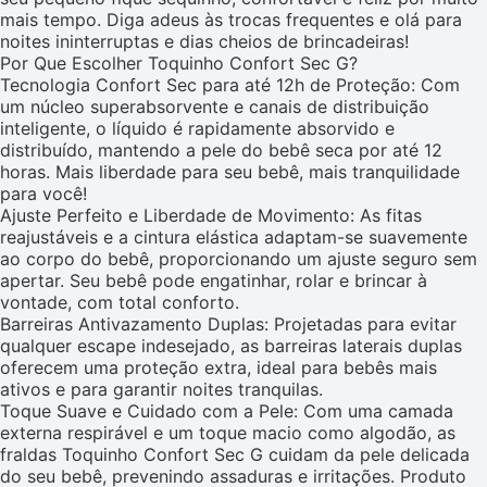
mais tempo. Diga adeus às trocas frequentes e olá para
noites ininterruptas e dias cheios de brincadeiras!
Por Que Escolher Toquinho Confort Sec G?
Tecnologia Confort Sec para até 12h de Proteção: Com
um núcleo superabsorvente e canais de distribuição
inteligente, o líquido é rapidamente absorvido e
distribuído, mantendo a pele do bebê seca por até 12
horas. Mais liberdade para seu bebê, mais tranquilidade
para você!
Ajuste Perfeito e Liberdade de Movimento: As fitas
reajustáveis e a cintura elástica adaptam-se suavemente
ao corpo do bebê, proporcionando um ajuste seguro sem
apertar. Seu bebê pode engatinhar, rolar e brincar à
vontade, com total conforto.
Barreiras Antivazamento Duplas: Projetadas para evitar
qualquer escape indesejado, as barreiras laterais duplas
oferecem uma proteção extra, ideal para bebês mais
ativos e para garantir noites tranquilas.
Toque Suave e Cuidado com a Pele: Com uma camada
externa respirável e um toque macio como algodão, as
fraldas Toquinho Confort Sec G cuidam da pele delicada
do seu bebê, prevenindo assaduras e irritações. Produto