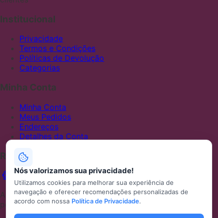
Institucional
Privacidade
Termos e Condições
Políticas de Devolução
Categorias
Minha Conta
Minha Conta
Meus Pedidos
Endereços
Detalhes da Conta
Redes Sociais
Nós valorizamos sua privacidade!
Utilizamos cookies para melhorar sua experiência de
navegação e oferecer recomendações personalizadas de
ABCFRALDAS — Uma loja Mercado Shops desenvolvida
acordo com nossa
Política de Privacidade
.
por Metaminds Studio inspirada em WooCommerce.