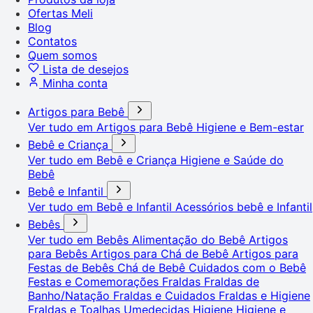
Ofertas Meli
Blog
Contatos
Quem somos
Lista de desejos
Minha conta
Artigos para Bebê
Ver tudo em Artigos para Bebê
Higiene e Bem-estar
Bebê e Criança
Ver tudo em Bebê e Criança
Higiene e Saúde do
Bebê
Bebê e Infantil
Ver tudo em Bebê e Infantil
Acessórios bebê e Infantil
Bebês
Ver tudo em Bebês
Alimentação do Bebê
Artigos
para Bebês
Artigos para Chá de Bebê
Artigos para
Festas de Bebês
Chá de Bebê
Cuidados com o Bebê
Festas e Comemorações
Fraldas
Fraldas de
Banho/Natação
Fraldas e Cuidados
Fraldas e Higiene
Fraldas e Toalhas Umedecidas
Higiene
Higiene e