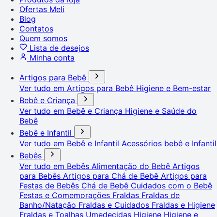
Ofertas Meli
Blog
Contatos
Quem somos
Lista de desejos
Minha conta
Artigos para Bebê
Ver tudo em Artigos para Bebê
Higiene e Bem-estar
Bebê e Criança
Ver tudo em Bebê e Criança
Higiene e Saúde do
Bebê
Bebê e Infantil
Ver tudo em Bebê e Infantil
Acessórios bebê e Infantil
Bebês
Ver tudo em Bebês
Alimentação do Bebê
Artigos
para Bebês
Artigos para Chá de Bebê
Artigos para
Festas de Bebês
Chá de Bebê
Cuidados com o Bebê
Festas e Comemorações
Fraldas
Fraldas de
Banho/Natação
Fraldas e Cuidados
Fraldas e Higiene
Fraldas e Toalhas Umedecidas
Higiene
Higiene e