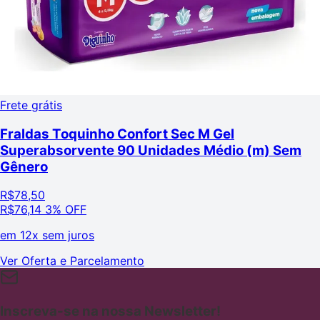
Frete grátis
Fraldas Toquinho Confort Sec M Gel
Superabsorvente 90 Unidades Médio (m) Sem
Gênero
R$
78,50
R$
76,14
3% OFF
em
12x sem juros
Ver Oferta e Parcelamento
Inscreva-se na nossa Newsletter!