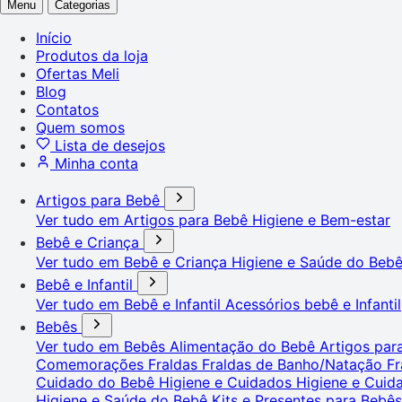
Menu
Categorias
Início
Produtos da loja
Ofertas Meli
Blog
Contatos
Quem somos
Lista de desejos
Minha conta
Artigos para Bebê
Ver tudo em Artigos para Bebê
Higiene e Bem-estar
Bebê e Criança
Ver tudo em Bebê e Criança
Higiene e Saúde do Beb
Bebê e Infantil
Ver tudo em Bebê e Infantil
Acessórios bebê e Infantil
Bebês
Ver tudo em Bebês
Alimentação do Bebê
Artigos pa
Comemorações
Fraldas
Fraldas de Banho/Natação
Fr
Cuidado do Bebê
Higiene e Cuidados
Higiene e Cui
Higiene e Saúde do Bebê
Kits e Presentes para Bebê