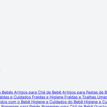
ê
ra Bebês
Artigos para Chá de Bebê
Artigos para Festas de
aldas e Cuidados
Fraldas e Higiene
Fraldas e Toalhas Ume
dados com o Bebê
Higiene e Cuidados do Bebê
Higiene e C
s
Presentes para Bebês
Presentes para Chá de Bebê
Quarto