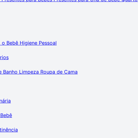
m o Bebê
Higiene Pessoal
rios
e Banho
Limpeza
Roupa de Cama
nária
 Bebê
tinência