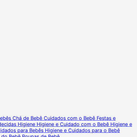
 Bebês
Chá de Bebê
Cuidados com o Bebê
Festas e
decidas
Higiene
Higiene e Cuidado com o Bebê
Higiene e
uidados para Bebês
Higiene e Cuidados para o Bebê
 do Bebê
Roupas de Bebê