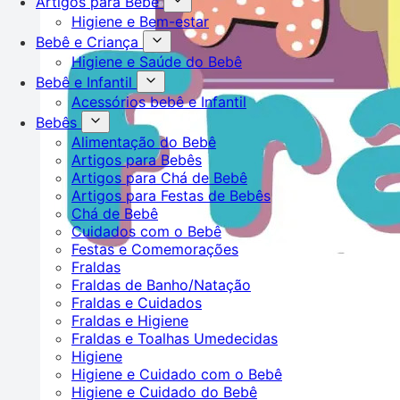
Artigos para Bebê
Higiene e Bem-estar
Bebê e Criança
Higiene e Saúde do Bebê
Bebê e Infantil
Acessórios bebê e Infantil
Bebês
Alimentação do Bebê
Artigos para Bebês
Artigos para Chá de Bebê
Artigos para Festas de Bebês
Chá de Bebê
Cuidados com o Bebê
Festas e Comemorações
Fraldas
Fraldas de Banho/Natação
Fraldas e Cuidados
Fraldas e Higiene
Fraldas e Toalhas Umedecidas
Higiene
Higiene e Cuidado com o Bebê
Higiene e Cuidado do Bebê