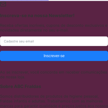
Inscreva-se na nossa Newsletter!
Receba ofertas incríveis, cupons de desconto exclusivos e
novidades diretamente no seu e-mail.
Inscrever-se
Ao se inscrever, você concorda em receber comunicações
de nossa loja.
Sobre ABC Fraldas
Somos distribuidores de produtos de higiene pessoal,
fraldas infantis e adultas. Trabalhamos com as melhores
marcas para garantir qualidade e preços justos aos nossos