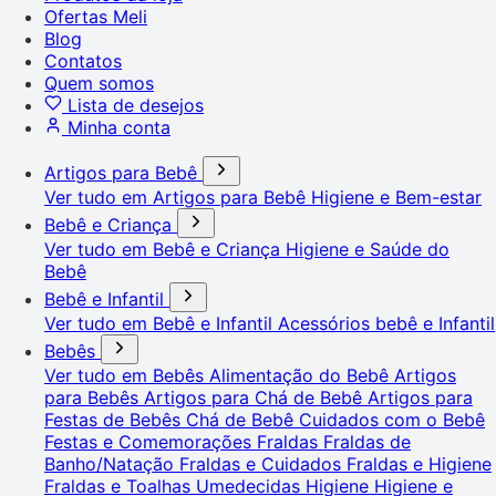
Ofertas Meli
Blog
Contatos
Quem somos
Lista de desejos
Minha conta
Artigos para Bebê
Ver tudo em Artigos para Bebê
Higiene e Bem-estar
Bebê e Criança
Ver tudo em Bebê e Criança
Higiene e Saúde do
Bebê
Bebê e Infantil
Ver tudo em Bebê e Infantil
Acessórios bebê e Infantil
Bebês
Ver tudo em Bebês
Alimentação do Bebê
Artigos
para Bebês
Artigos para Chá de Bebê
Artigos para
Festas de Bebês
Chá de Bebê
Cuidados com o Bebê
Festas e Comemorações
Fraldas
Fraldas de
Banho/Natação
Fraldas e Cuidados
Fraldas e Higiene
Fraldas e Toalhas Umedecidas
Higiene
Higiene e