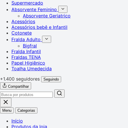
Supermercado
Absorvente Feminino
Absorvente Geriatrico
Acessórios
Acessórios bebê e Infantil
Cotonete
Fralda Adulto
Bigfral
Fralda Infantil
Fraldas TENA
Papel Higiênico
Toalha Umedecida
+1.400 seguidores
Seguindo
Compartilhar
Menu
Categorias
Início
Produtos da loja