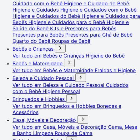
Cuidado com o Bebê
Higiene e Cuidado do Bebê
Higiene e Cuidados
Higiene e Cuidados com o Bebê
Higiene e Cuidados do Bebê
Higiene e Cuidados para
Bebês
Higiene e Cuidados para o Bebê
Higiene e
Saúde do Bebê
Kits e Presentes para Bebês
Presentes para Bebês
Presentes para Chá de Bebê
Quarto do Bebê
Roupas de Bebê
Bebês e Crianças
Ver tudo em Bebês e Crianças
Higiene do Bebê
Bebês e Maternidade
Ver tudo em Bebês e Maternidade
Fraldas e Higiene
Beleza e Cuidado Pessoal
Ver tudo em Beleza e Cuidado Pessoal
Cuidados
com o Bebê
Higiene Pessoal
Brinquedos e Hobbies
Ver tudo em Brinquedos e Hobbies
Bonecas e
Acessórios
Casa, Móveis e Decoração
Ver tudo em Casa, Móveis e Decoração
Cama, Mesa
e Banho
Limpeza
Roupa de Cama