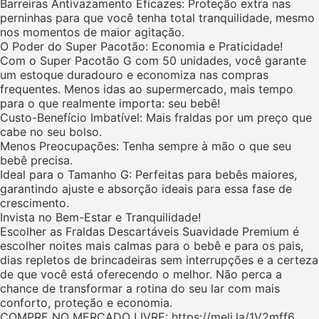
Barreiras Antivazamento Eficazes: Proteção extra nas
perninhas para que você tenha total tranquilidade, mesmo
nos momentos de maior agitação.
O Poder do Super Pacotão: Economia e Praticidade!
Com o Super Pacotão G com 50 unidades, você garante
um estoque duradouro e economiza nas compras
frequentes. Menos idas ao supermercado, mais tempo
para o que realmente importa: seu bebê!
Custo-Benefício Imbatível: Mais fraldas por um preço que
cabe no seu bolso.
Menos Preocupações: Tenha sempre à mão o que seu
bebê precisa.
Ideal para o Tamanho G: Perfeitas para bebês maiores,
garantindo ajuste e absorção ideais para essa fase de
crescimento.
Invista no Bem-Estar e Tranquilidade!
Escolher as Fraldas Descartáveis Suavidade Premium é
escolher noites mais calmas para o bebê e para os pais,
dias repletos de brincadeiras sem interrupções e a certeza
de que você está oferecendo o melhor. Não perca a
chance de transformar a rotina do seu lar com mais
conforto, proteção e economia.
COMPRE NO MERCADO LIVRE: https://meli.la/1V2mff6