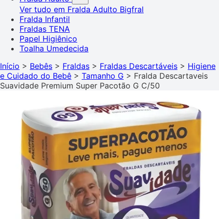
Ver tudo em Fralda Adulto
Bigfral
Fralda Infantil
Fraldas TENA
Papel Higiênico
Toalha Umedecida
Início
>
Bebês
>
Fraldas
>
Fraldas Descartáveis
>
Higiene
e Cuidado do Bebê
>
Tamanho G
>
Fralda Descartaveis
Suavidade Premium Super Pacotão G C/50