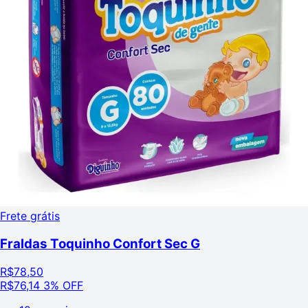
Frete grátis
Fraldas Toquinho Confort Sec G
R$
78,50
R$
76,14
3% OFF