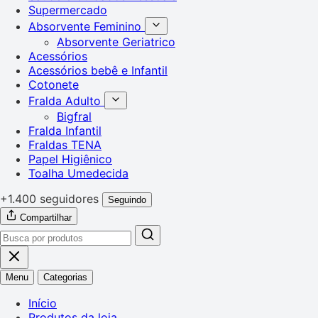
Supermercado
Absorvente Feminino
Absorvente Geriatrico
Acessórios
Acessórios bebê e Infantil
Cotonete
Fralda Adulto
Bigfral
Fralda Infantil
Fraldas TENA
Papel Higiênico
Toalha Umedecida
+1.400 seguidores
Seguindo
Compartilhar
Menu
Categorias
Início
Produtos da loja