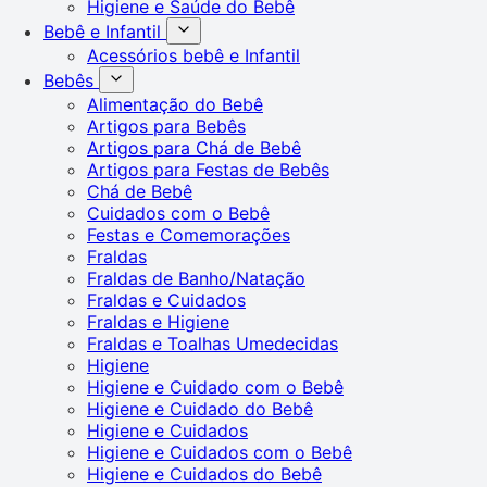
Higiene e Saúde do Bebê
Bebê e Infantil
Acessórios bebê e Infantil
Bebês
Alimentação do Bebê
Artigos para Bebês
Artigos para Chá de Bebê
Artigos para Festas de Bebês
Chá de Bebê
Cuidados com o Bebê
Festas e Comemorações
Fraldas
Fraldas de Banho/Natação
Fraldas e Cuidados
Fraldas e Higiene
Fraldas e Toalhas Umedecidas
Higiene
Higiene e Cuidado com o Bebê
Higiene e Cuidado do Bebê
Higiene e Cuidados
Higiene e Cuidados com o Bebê
Higiene e Cuidados do Bebê