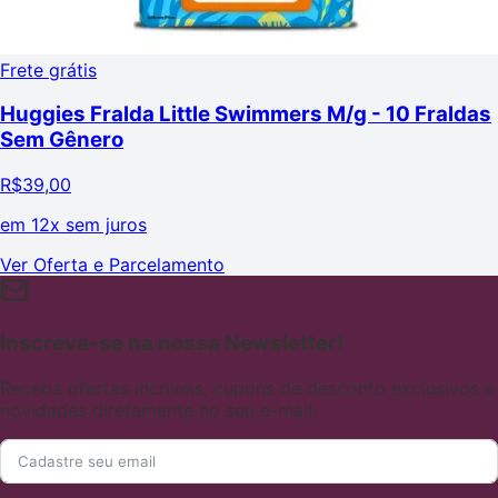
Frete grátis
Huggies Fralda Little Swimmers M/g - 10 Fraldas
Sem Gênero
R$
39,00
em
12x sem juros
Ver Oferta e Parcelamento
Inscreva-se na nossa Newsletter!
Receba ofertas incríveis, cupons de desconto exclusivos e
novidades diretamente no seu e-mail.