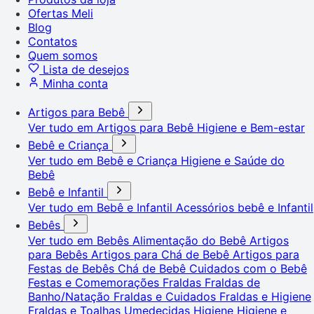
Ofertas Meli
Blog
Contatos
Quem somos
Lista de desejos
Minha conta
Artigos para Bebê
Ver tudo em Artigos para Bebê
Higiene e Bem-estar
Bebê e Criança
Ver tudo em Bebê e Criança
Higiene e Saúde do
Bebê
Bebê e Infantil
Ver tudo em Bebê e Infantil
Acessórios bebê e Infantil
Bebês
Ver tudo em Bebês
Alimentação do Bebê
Artigos
para Bebês
Artigos para Chá de Bebê
Artigos para
Festas de Bebês
Chá de Bebê
Cuidados com o Bebê
Festas e Comemorações
Fraldas
Fraldas de
Banho/Natação
Fraldas e Cuidados
Fraldas e Higiene
Fraldas e Toalhas Umedecidas
Higiene
Higiene e