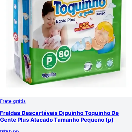
Frete grátis
Fraldas Descartáveis Diguinho Toquinho De
Gente Plus Atacado Tamanho Pequeno (p)
R$
59,90