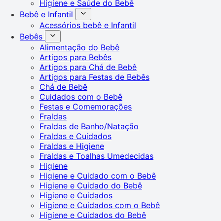
Higiene e Saúde do Bebê
Bebê e Infantil
Acessórios bebê e Infantil
Bebês
Alimentação do Bebê
Artigos para Bebês
Artigos para Chá de Bebê
Artigos para Festas de Bebês
Chá de Bebê
Cuidados com o Bebê
Festas e Comemorações
Fraldas
Fraldas de Banho/Natação
Fraldas e Cuidados
Fraldas e Higiene
Fraldas e Toalhas Umedecidas
Higiene
Higiene e Cuidado com o Bebê
Higiene e Cuidado do Bebê
Higiene e Cuidados
Higiene e Cuidados com o Bebê
Higiene e Cuidados do Bebê