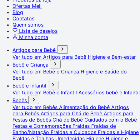
Ofertas Meli
Blog
Contatos
Quem somos
Lista de desejos
Minha conta
Artigos para Bebê
Ver tudo em Artigos para Bebê
Higiene e Bem-estar
Bebê e Criança
Ver tudo em Bebê e Criança
Higiene e Saúde do
Bebê
Bebê e Infantil
Ver tudo em Bebê e Infantil
Acessórios bebê e Infantil
Bebês
Ver tudo em Bebês
Alimentação do Bebê
Artigos
para Bebês
Artigos para Chá de Bebê
Artigos para
Festas de Bebês
Chá de Bebê
Cuidados com o Bebê
Festas e Comemorações
Fraldas
Fraldas de
Banho/Natação
Fraldas e Cuidados
Fraldas e Higiene
Fraldas e Toalhas Umedecidas
Higiene
Higiene e