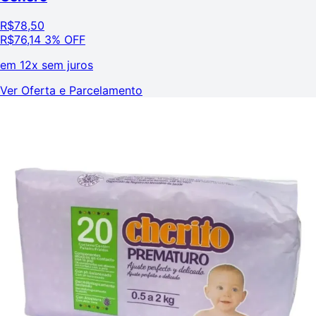
R$
78,50
R$
76,14
3% OFF
em
12x sem juros
Ver Oferta e Parcelamento