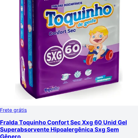
Frete grátis
Fralda Toquinho Confort Sec Xxg 60 Unid Gel
Superabsorvente Hipoalergênica Sxg Sem
Gênero