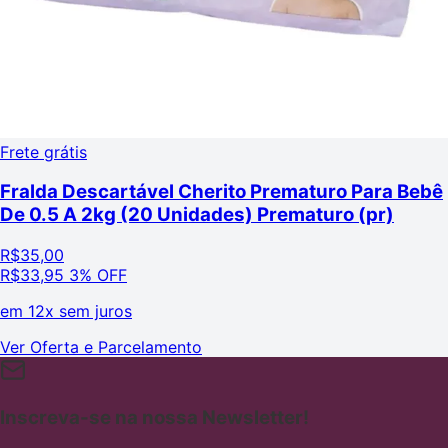
Frete grátis
Fralda Descartável Cherito Prematuro Para Bebê
De 0.5 A 2kg (20 Unidades) Prematuro (pr)
R$
35,00
R$
33,95
3% OFF
em
12x sem juros
Ver Oferta e Parcelamento
Inscreva-se na nossa Newsletter!