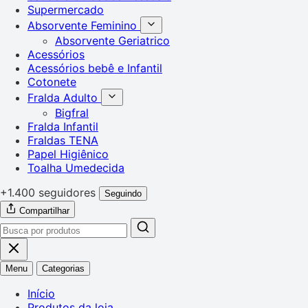
Supermercado
Absorvente Feminino
Absorvente Geriatrico
Acessórios
Acessórios bebê e Infantil
Cotonete
Fralda Adulto
Bigfral
Fralda Infantil
Fraldas TENA
Papel Higiênico
Toalha Umedecida
+1.400 seguidores
Seguindo
Compartilhar
Menu
Categorias
Início
Produtos da loja