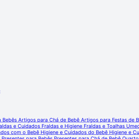
ê
ra Bebês
Artigos para Chá de Bebê
Artigos para Festas de
aldas e Cuidados
Fraldas e Higiene
Fraldas e Toalhas Ume
dados com o Bebê
Higiene e Cuidados do Bebê
Higiene e C
s
Presentes para Bebês
Presentes para Chá de Bebê
Quarto