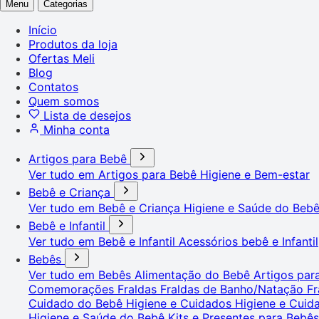
Menu
Categorias
Início
Produtos da loja
Ofertas Meli
Blog
Contatos
Quem somos
Lista de desejos
Minha conta
Artigos para Bebê
Ver tudo em Artigos para Bebê
Higiene e Bem-estar
Bebê e Criança
Ver tudo em Bebê e Criança
Higiene e Saúde do Beb
Bebê e Infantil
Ver tudo em Bebê e Infantil
Acessórios bebê e Infantil
Bebês
Ver tudo em Bebês
Alimentação do Bebê
Artigos pa
Comemorações
Fraldas
Fraldas de Banho/Natação
Fr
Cuidado do Bebê
Higiene e Cuidados
Higiene e Cui
Higiene e Saúde do Bebê
Kits e Presentes para Bebê