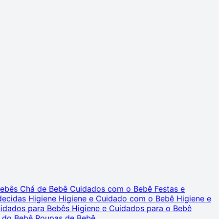
 Bebês
Chá de Bebê
Cuidados com o Bebê
Festas e
decidas
Higiene
Higiene e Cuidado com o Bebê
Higiene e
uidados para Bebês
Higiene e Cuidados para o Bebê
 do Bebê
Roupas de Bebê