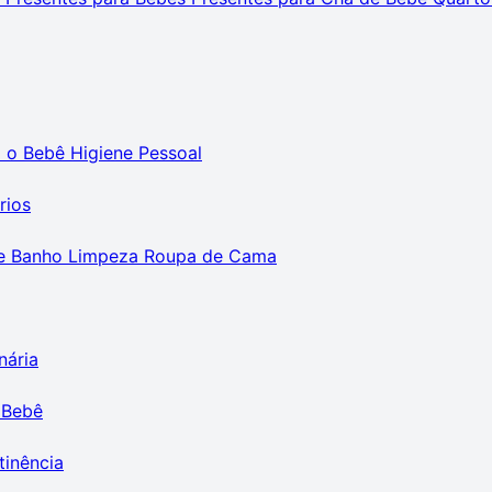
m o Bebê
Higiene Pessoal
rios
e Banho
Limpeza
Roupa de Cama
nária
 Bebê
tinência