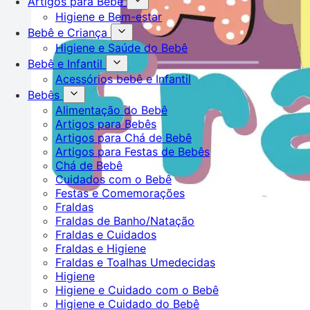
Artigos para Bebê
Higiene e Bem-estar
Bebê e Criança
Higiene e Saúde do Bebê
Bebê e Infantil
Acessórios bebê e Infantil
Bebês
Alimentação do Bebê
Artigos para Bebês
Artigos para Chá de Bebê
Artigos para Festas de Bebês
Chá de Bebê
Cuidados com o Bebê
Festas e Comemorações
Fraldas
Fraldas de Banho/Natação
Fraldas e Cuidados
Fraldas e Higiene
Fraldas e Toalhas Umedecidas
Higiene
Higiene e Cuidado com o Bebê
Higiene e Cuidado do Bebê