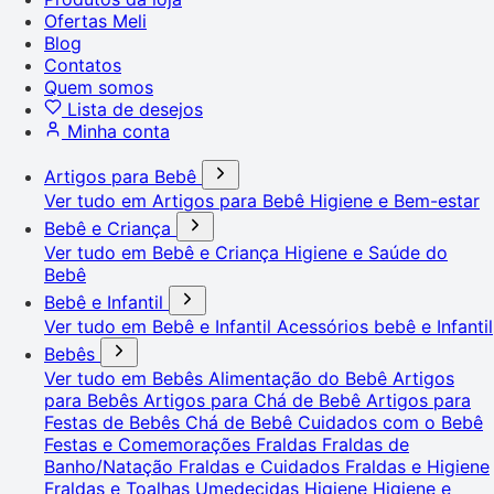
Ofertas Meli
Blog
Contatos
Quem somos
Lista de desejos
Minha conta
Artigos para Bebê
Ver tudo em Artigos para Bebê
Higiene e Bem-estar
Bebê e Criança
Ver tudo em Bebê e Criança
Higiene e Saúde do
Bebê
Bebê e Infantil
Ver tudo em Bebê e Infantil
Acessórios bebê e Infantil
Bebês
Ver tudo em Bebês
Alimentação do Bebê
Artigos
para Bebês
Artigos para Chá de Bebê
Artigos para
Festas de Bebês
Chá de Bebê
Cuidados com o Bebê
Festas e Comemorações
Fraldas
Fraldas de
Banho/Natação
Fraldas e Cuidados
Fraldas e Higiene
Fraldas e Toalhas Umedecidas
Higiene
Higiene e