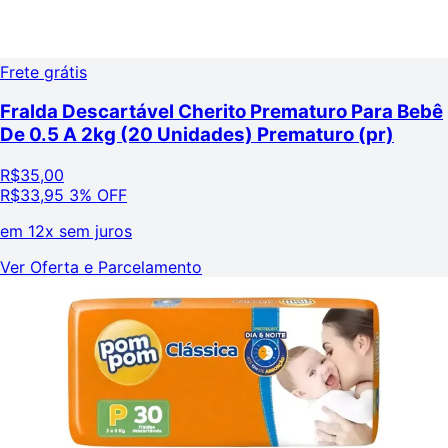
Frete grátis
Fralda Descartável Cherito Prematuro Para Bebê
De 0.5 A 2kg (20 Unidades) Prematuro (pr)
R$
35,00
R$
33,95
3% OFF
em
12x sem juros
Ver Oferta e Parcelamento