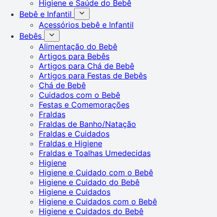
Higiene e Saúde do Bebê
Bebê e Infantil
Acessórios bebê e Infantil
Bebês
Alimentação do Bebê
Artigos para Bebês
Artigos para Chá de Bebê
Artigos para Festas de Bebês
Chá de Bebê
Cuidados com o Bebê
Festas e Comemorações
Fraldas
Fraldas de Banho/Natação
Fraldas e Cuidados
Fraldas e Higiene
Fraldas e Toalhas Umedecidas
Higiene
Higiene e Cuidado com o Bebê
Higiene e Cuidado do Bebê
Higiene e Cuidados
Higiene e Cuidados com o Bebê
Higiene e Cuidados do Bebê