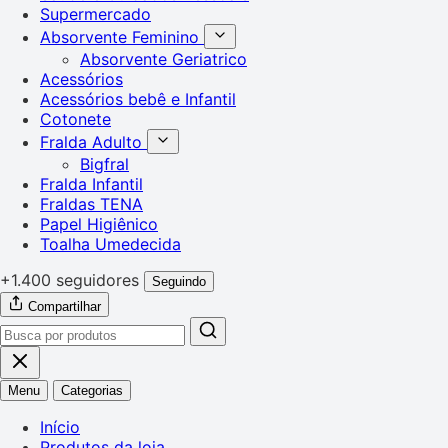
Supermercado
Absorvente Feminino
Absorvente Geriatrico
Acessórios
Acessórios bebê e Infantil
Cotonete
Fralda Adulto
Bigfral
Fralda Infantil
Fraldas TENA
Papel Higiênico
Toalha Umedecida
+1.400 seguidores
Seguindo
Compartilhar
Menu
Categorias
Início
Produtos da loja