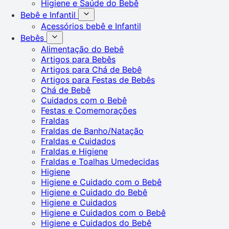
Higiene e Saúde do Bebê
Bebê e Infantil
Acessórios bebê e Infantil
Bebês
Alimentação do Bebê
Artigos para Bebês
Artigos para Chá de Bebê
Artigos para Festas de Bebês
Chá de Bebê
Cuidados com o Bebê
Festas e Comemorações
Fraldas
Fraldas de Banho/Natação
Fraldas e Cuidados
Fraldas e Higiene
Fraldas e Toalhas Umedecidas
Higiene
Higiene e Cuidado com o Bebê
Higiene e Cuidado do Bebê
Higiene e Cuidados
Higiene e Cuidados com o Bebê
Higiene e Cuidados do Bebê