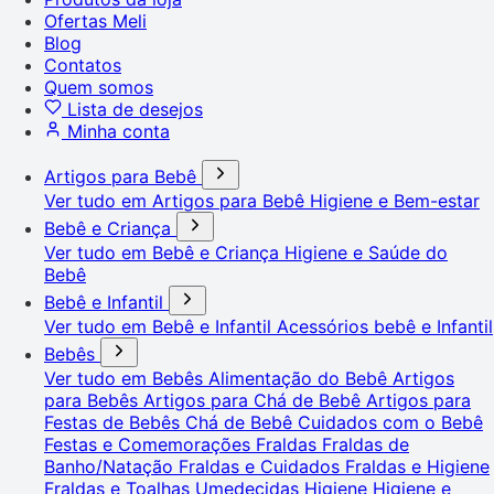
Ofertas Meli
Blog
Contatos
Quem somos
Lista de desejos
Minha conta
Artigos para Bebê
Ver tudo em Artigos para Bebê
Higiene e Bem-estar
Bebê e Criança
Ver tudo em Bebê e Criança
Higiene e Saúde do
Bebê
Bebê e Infantil
Ver tudo em Bebê e Infantil
Acessórios bebê e Infantil
Bebês
Ver tudo em Bebês
Alimentação do Bebê
Artigos
para Bebês
Artigos para Chá de Bebê
Artigos para
Festas de Bebês
Chá de Bebê
Cuidados com o Bebê
Festas e Comemorações
Fraldas
Fraldas de
Banho/Natação
Fraldas e Cuidados
Fraldas e Higiene
Fraldas e Toalhas Umedecidas
Higiene
Higiene e