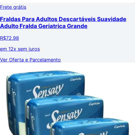
Frete grátis
Fraldas Para Adultos Descartáveis Suavidade
Adulto Fralda Geriatrica Grande
R$
72,98
em
12x sem juros
Ver Oferta e Parcelamento