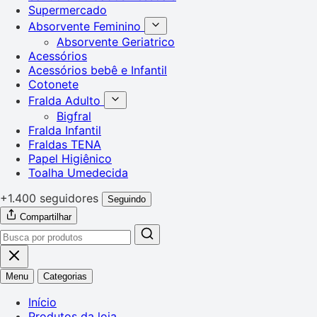
Supermercado
Absorvente Feminino
Absorvente Geriatrico
Acessórios
Acessórios bebê e Infantil
Cotonete
Fralda Adulto
Bigfral
Fralda Infantil
Fraldas TENA
Papel Higiênico
Toalha Umedecida
+1.400 seguidores
Seguindo
Compartilhar
Menu
Categorias
Início
Produtos da loja