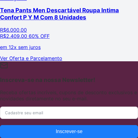
Tena Pants Men Descartável Roupa Intima
Confort P Y M Com 8 Unidades
R$
6.000,00
R$
2.409,00
60% OFF
em
12x sem juros
Ver Oferta e Parcelamento
Inscreva-se na nossa Newsletter!
Receba ofertas incríveis, cupons de desconto exclusivos e
novidades diretamente no seu e-mail.
Inscrever-se