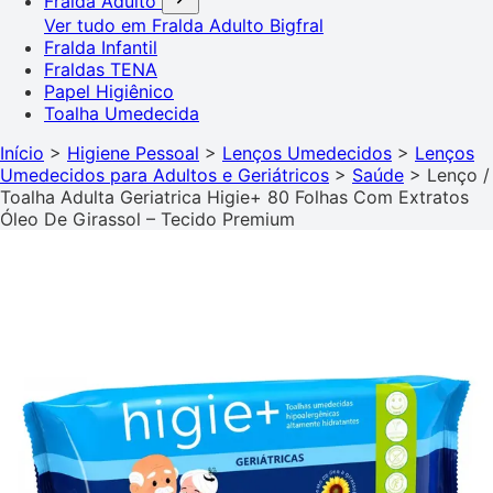
Fralda Adulto
Ver tudo em Fralda Adulto
Bigfral
Fralda Infantil
Fraldas TENA
Papel Higiênico
Toalha Umedecida
Início
>
Higiene Pessoal
>
Lenços Umedecidos
>
Lenços
Umedecidos para Adultos e Geriátricos
>
Saúde
>
Lenço /
Toalha Adulta Geriatrica Higie+ 80 Folhas Com Extratos
Óleo De Girassol – Tecido Premium