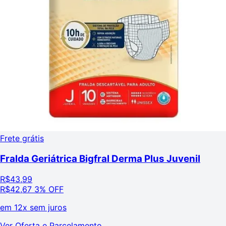
Frete grátis
Fralda Geriátrica Bigfral Derma Plus Juvenil
R$
43,99
R$
42,67
3% OFF
em
12x sem juros
Ver Oferta e Parcelamento