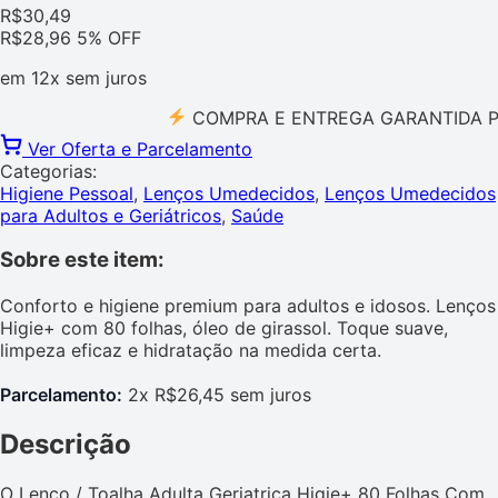
R$
30,49
R$
28,96
5% OFF
em
12x
sem juros
COMPRA E ENTREGA GARANTIDA PELO 
Ver Oferta e Parcelamento
Categorias:
Higiene Pessoal
,
Lenços Umedecidos
,
Lenços Umedecidos
para Adultos e Geriátricos
,
Saúde
Sobre este item:
Conforto e higiene premium para adultos e idosos. Lenços
Higie+ com 80 folhas, óleo de girassol. Toque suave,
limpeza eficaz e hidratação na medida certa.
Parcelamento:
2x R$26,45 sem juros
Descrição
O Lenço / Toalha Adulta Geriatrica Higie+ 80 Folhas Com