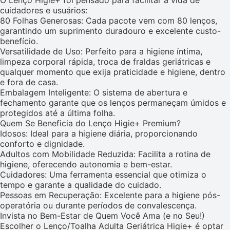
O Lenço Higie+ foi pensado para facilitar a vida de
cuidadores e usuários:
80 Folhas Generosas: Cada pacote vem com 80 lenços,
garantindo um suprimento duradouro e excelente custo-
benefício.
Versatilidade de Uso: Perfeito para a higiene íntima,
limpeza corporal rápida, troca de fraldas geriátricas e
qualquer momento que exija praticidade e higiene, dentro
e fora de casa.
Embalagem Inteligente: O sistema de abertura e
fechamento garante que os lenços permaneçam úmidos e
protegidos até a última folha.
Quem Se Beneficia do Lenço Higie+ Premium?
Idosos: Ideal para a higiene diária, proporcionando
conforto e dignidade.
Adultos com Mobilidade Reduzida: Facilita a rotina de
higiene, oferecendo autonomia e bem-estar.
Cuidadores: Uma ferramenta essencial que otimiza o
tempo e garante a qualidade do cuidado.
Pessoas em Recuperação: Excelente para a higiene pós-
operatória ou durante períodos de convalescença.
Invista no Bem-Estar de Quem Você Ama (e no Seu!)
Escolher o Lenço/Toalha Adulta Geriátrica Higie+ é optar