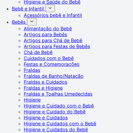
Higiene e Saúde do Bebê
Bebê e Infantil
Acessórios bebê e Infantil
Bebês
Alimentação do Bebê
Artigos para Bebês
Artigos para Chá de Bebê
Artigos para Festas de Bebês
Chá de Bebê
Cuidados com o Bebê
Festas e Comemorações
Fraldas
Fraldas de Banho/Natação
Fraldas e Cuidados
Fraldas e Higiene
Fraldas e Toalhas Umedecidas
Higiene
Higiene e Cuidado com o Bebê
Higiene e Cuidado do Bebê
Higiene e Cuidados
Higiene e Cuidados com o Bebê
Higiene e Cuidados do Bebê