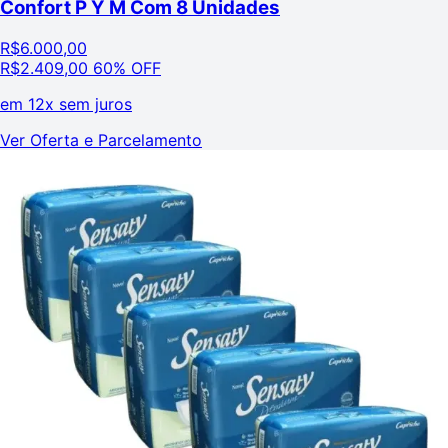
Confort P Y M Com 8 Unidades
R$
6.000,00
R$
2.409,00
60% OFF
em
12x sem juros
Ver Oferta e Parcelamento