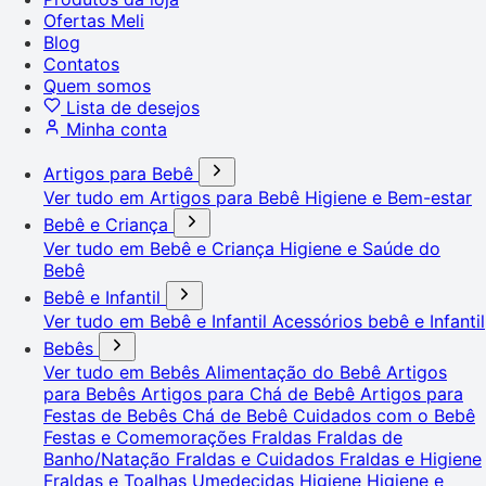
Ofertas Meli
Blog
Contatos
Quem somos
Lista de desejos
Minha conta
Artigos para Bebê
Ver tudo em Artigos para Bebê
Higiene e Bem-estar
Bebê e Criança
Ver tudo em Bebê e Criança
Higiene e Saúde do
Bebê
Bebê e Infantil
Ver tudo em Bebê e Infantil
Acessórios bebê e Infantil
Bebês
Ver tudo em Bebês
Alimentação do Bebê
Artigos
para Bebês
Artigos para Chá de Bebê
Artigos para
Festas de Bebês
Chá de Bebê
Cuidados com o Bebê
Festas e Comemorações
Fraldas
Fraldas de
Banho/Natação
Fraldas e Cuidados
Fraldas e Higiene
Fraldas e Toalhas Umedecidas
Higiene
Higiene e