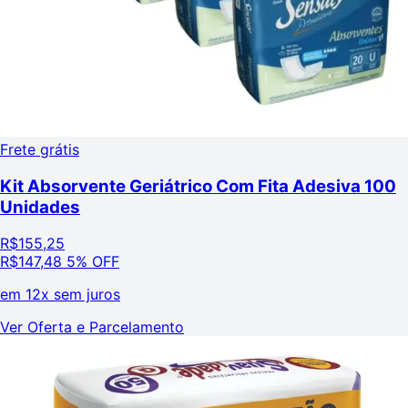
Frete grátis
Kit Absorvente Geriátrico Com Fita Adesiva 100
Unidades
R$
155,25
R$
147,48
5% OFF
em
12x sem juros
Ver Oferta e Parcelamento