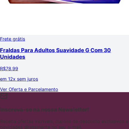
Frete grátis
Fraldas Para Adultos Suavidade G Com 30
Unidades
R$
78,99
em
12x sem juros
Ver Oferta e Parcelamento
Inscreva-se na nossa Newsletter!
Receba ofertas incríveis, cupons de desconto exclusivos e
novidades diretamente no seu e-mail.