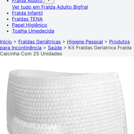
Fralda Adulto
Ver tudo em Fralda Adulto
Bigfral
Fralda Infantil
Fraldas TENA
Papel Higiênico
Toalha Umedecida
Início
>
Fraldas Geriátricas
>
Higiene Pessoal
>
Produtos
para Incontinência
>
Saúde
>
Kit Fraldas Geriatrica Fralda
Calcinha Com 25 Unidades