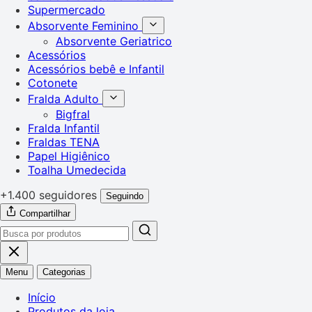
Supermercado
Absorvente Feminino
Absorvente Geriatrico
Acessórios
Acessórios bebê e Infantil
Cotonete
Fralda Adulto
Bigfral
Fralda Infantil
Fraldas TENA
Papel Higiênico
Toalha Umedecida
+1.400 seguidores
Seguindo
Compartilhar
Menu
Categorias
Início
Produtos da loja