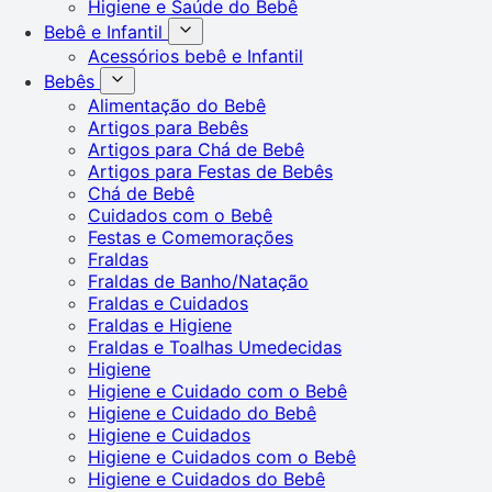
Higiene e Saúde do Bebê
Bebê e Infantil
Acessórios bebê e Infantil
Bebês
Alimentação do Bebê
Artigos para Bebês
Artigos para Chá de Bebê
Artigos para Festas de Bebês
Chá de Bebê
Cuidados com o Bebê
Festas e Comemorações
Fraldas
Fraldas de Banho/Natação
Fraldas e Cuidados
Fraldas e Higiene
Fraldas e Toalhas Umedecidas
Higiene
Higiene e Cuidado com o Bebê
Higiene e Cuidado do Bebê
Higiene e Cuidados
Higiene e Cuidados com o Bebê
Higiene e Cuidados do Bebê