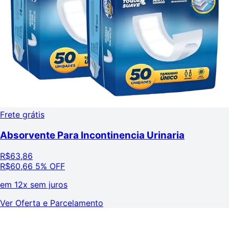
Frete grátis
Absorvente Para Incontinencia Urinaria
R$
63,86
R$
60,66
5% OFF
em
12x sem juros
Ver Oferta e Parcelamento