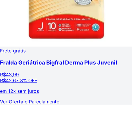
Frete grátis
Fralda Geriátrica Bigfral Derma Plus Juvenil
R$
43,99
R$
42,67
3% OFF
em
12x sem juros
Ver Oferta e Parcelamento