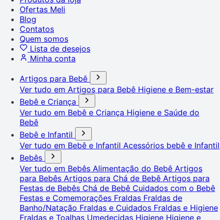
Ofertas Meli
Blog
Contatos
Quem somos
Lista de desejos
Minha conta
Artigos para Bebê
Ver tudo em Artigos para Bebê
Higiene e Bem-estar
Bebê e Criança
Ver tudo em Bebê e Criança
Higiene e Saúde do
Bebê
Bebê e Infantil
Ver tudo em Bebê e Infantil
Acessórios bebê e Infantil
Bebês
Ver tudo em Bebês
Alimentação do Bebê
Artigos
para Bebês
Artigos para Chá de Bebê
Artigos para
Festas de Bebês
Chá de Bebê
Cuidados com o Bebê
Festas e Comemorações
Fraldas
Fraldas de
Banho/Natação
Fraldas e Cuidados
Fraldas e Higiene
Fraldas e Toalhas Umedecidas
Higiene
Higiene e