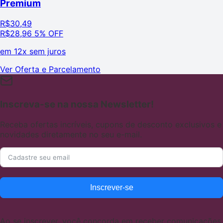
Premium
R$
30,49
R$
28,96
5% OFF
em
12x sem juros
Ver Oferta e Parcelamento
Inscreva-se na nossa Newsletter!
Receba ofertas incríveis, cupons de desconto exclusivos e
novidades diretamente no seu e-mail.
Inscrever-se
Ao se inscrever, você concorda em receber comunicações