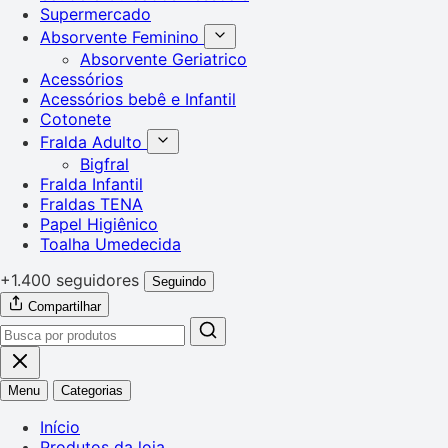
Supermercado
Absorvente Feminino
Absorvente Geriatrico
Acessórios
Acessórios bebê e Infantil
Cotonete
Fralda Adulto
Bigfral
Fralda Infantil
Fraldas TENA
Papel Higiênico
Toalha Umedecida
+1.400 seguidores
Seguindo
Compartilhar
Menu
Categorias
Início
Produtos da loja