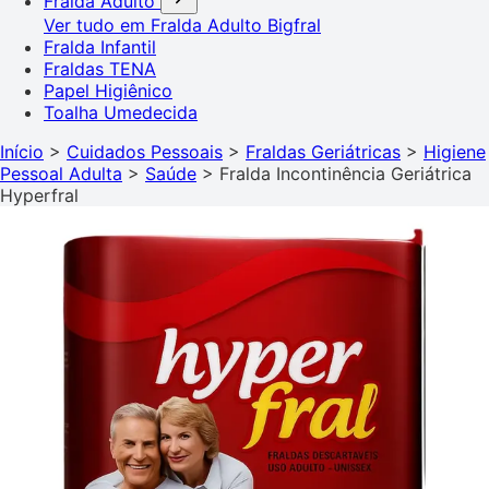
Fralda Adulto
Ver tudo em Fralda Adulto
Bigfral
Fralda Infantil
Fraldas TENA
Papel Higiênico
Toalha Umedecida
Início
>
Cuidados Pessoais
>
Fraldas Geriátricas
>
Higiene
Pessoal Adulta
>
Saúde
>
Fralda Incontinência Geriátrica
Hyperfral