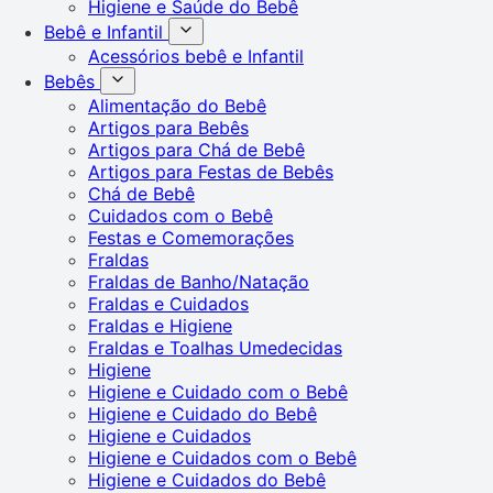
Higiene e Saúde do Bebê
Bebê e Infantil
Acessórios bebê e Infantil
Bebês
Alimentação do Bebê
Artigos para Bebês
Artigos para Chá de Bebê
Artigos para Festas de Bebês
Chá de Bebê
Cuidados com o Bebê
Festas e Comemorações
Fraldas
Fraldas de Banho/Natação
Fraldas e Cuidados
Fraldas e Higiene
Fraldas e Toalhas Umedecidas
Higiene
Higiene e Cuidado com o Bebê
Higiene e Cuidado do Bebê
Higiene e Cuidados
Higiene e Cuidados com o Bebê
Higiene e Cuidados do Bebê