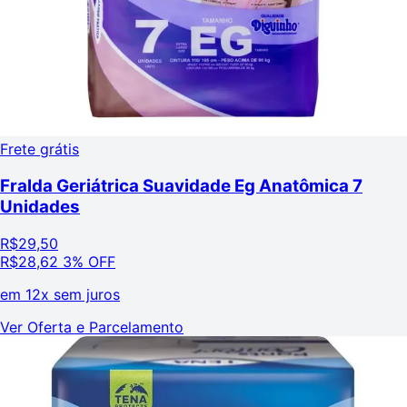
Frete grátis
Fralda Geriátrica Suavidade Eg Anatômica 7
Unidades
R$
29,50
R$
28,62
3% OFF
em
12x sem juros
Ver Oferta e Parcelamento