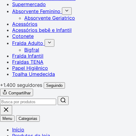
Supermercado
Absorvente Feminino
Absorvente Geriatrico
Acessórios
Acessórios bebê e Infantil
Cotonete
Fralda Adulto
Bigfral
Fralda Infantil
Fraldas TENA
Papel Higiênico
Toalha Umedecida
+1.400 seguidores
Seguindo
Compartilhar
Menu
Categorias
Início
Produtos da loja