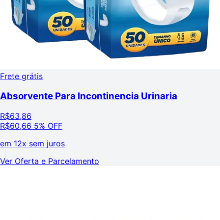
Frete grátis
Absorvente Para Incontinencia Urinaria
R$
63,86
R$
60,66
5% OFF
em
12x sem juros
Ver Oferta e Parcelamento