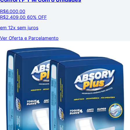
R$
6.000,00
R$
2.409,00
60% OFF
em
12x sem juros
Ver Oferta e Parcelamento