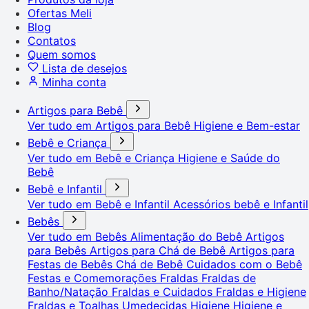
Ofertas Meli
Blog
Contatos
Quem somos
Lista de desejos
Minha conta
Artigos para Bebê
Ver tudo em Artigos para Bebê
Higiene e Bem-estar
Bebê e Criança
Ver tudo em Bebê e Criança
Higiene e Saúde do
Bebê
Bebê e Infantil
Ver tudo em Bebê e Infantil
Acessórios bebê e Infantil
Bebês
Ver tudo em Bebês
Alimentação do Bebê
Artigos
para Bebês
Artigos para Chá de Bebê
Artigos para
Festas de Bebês
Chá de Bebê
Cuidados com o Bebê
Festas e Comemorações
Fraldas
Fraldas de
Banho/Natação
Fraldas e Cuidados
Fraldas e Higiene
Fraldas e Toalhas Umedecidas
Higiene
Higiene e