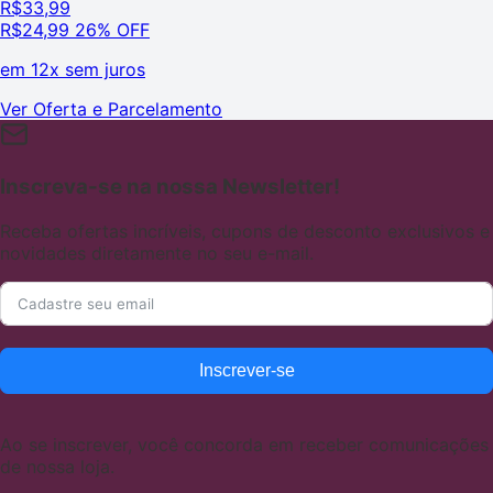
R$
33,99
R$
24,99
26% OFF
em
12x sem juros
Ver Oferta e Parcelamento
Inscreva-se na nossa Newsletter!
Receba ofertas incríveis, cupons de desconto exclusivos e
novidades diretamente no seu e-mail.
Inscrever-se
Ao se inscrever, você concorda em receber comunicações
de nossa loja.