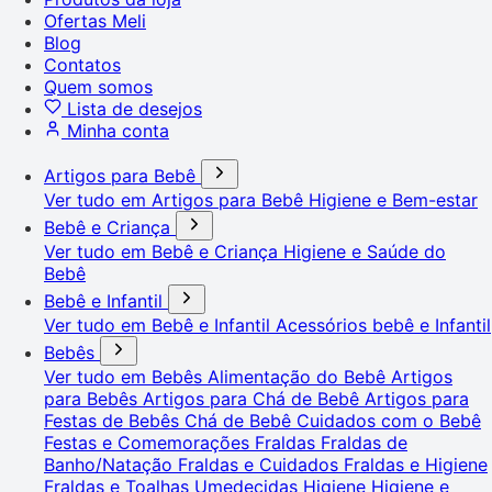
Ofertas Meli
Blog
Contatos
Quem somos
Lista de desejos
Minha conta
Artigos para Bebê
Ver tudo em Artigos para Bebê
Higiene e Bem-estar
Bebê e Criança
Ver tudo em Bebê e Criança
Higiene e Saúde do
Bebê
Bebê e Infantil
Ver tudo em Bebê e Infantil
Acessórios bebê e Infantil
Bebês
Ver tudo em Bebês
Alimentação do Bebê
Artigos
para Bebês
Artigos para Chá de Bebê
Artigos para
Festas de Bebês
Chá de Bebê
Cuidados com o Bebê
Festas e Comemorações
Fraldas
Fraldas de
Banho/Natação
Fraldas e Cuidados
Fraldas e Higiene
Fraldas e Toalhas Umedecidas
Higiene
Higiene e