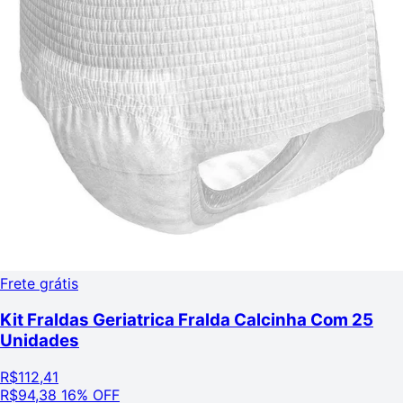
Frete grátis
Kit Fraldas Geriatrica Fralda Calcinha Com 25
Unidades
R$
112,41
R$
94,38
16% OFF