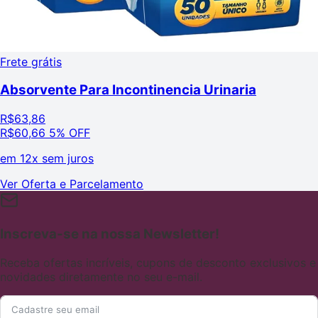
Frete grátis
Absorvente Para Incontinencia Urinaria
R$
63,86
R$
60,66
5% OFF
em
12x sem juros
Ver Oferta e Parcelamento
Inscreva-se na nossa Newsletter!
Receba ofertas incríveis, cupons de desconto exclusivos e
novidades diretamente no seu e-mail.