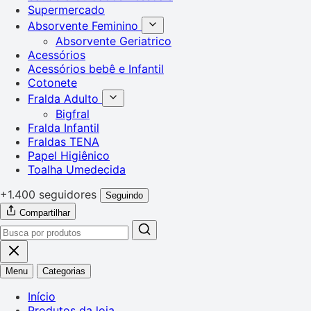
Supermercado
Absorvente Feminino
Absorvente Geriatrico
Acessórios
Acessórios bebê e Infantil
Cotonete
Fralda Adulto
Bigfral
Fralda Infantil
Fraldas TENA
Papel Higiênico
Toalha Umedecida
+1.400 seguidores
Seguindo
Compartilhar
Menu
Categorias
Início
Produtos da loja