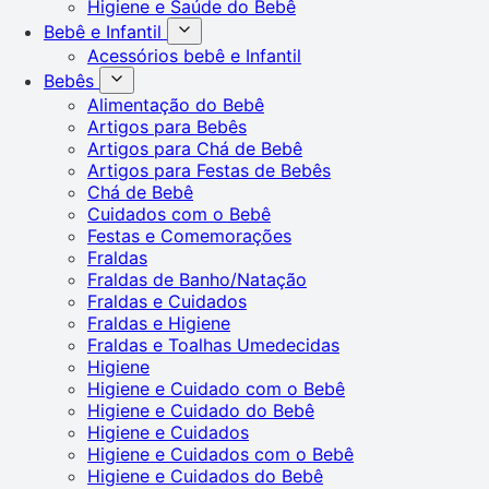
Higiene e Saúde do Bebê
Bebê e Infantil
Acessórios bebê e Infantil
Bebês
Alimentação do Bebê
Artigos para Bebês
Artigos para Chá de Bebê
Artigos para Festas de Bebês
Chá de Bebê
Cuidados com o Bebê
Festas e Comemorações
Fraldas
Fraldas de Banho/Natação
Fraldas e Cuidados
Fraldas e Higiene
Fraldas e Toalhas Umedecidas
Higiene
Higiene e Cuidado com o Bebê
Higiene e Cuidado do Bebê
Higiene e Cuidados
Higiene e Cuidados com o Bebê
Higiene e Cuidados do Bebê