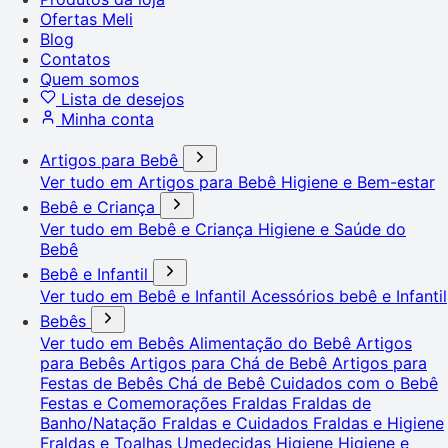
Ofertas Meli
Blog
Contatos
Quem somos
Lista de desejos
Minha conta
Artigos para Bebê
Ver tudo em Artigos para Bebê
Higiene e Bem-estar
Bebê e Criança
Ver tudo em Bebê e Criança
Higiene e Saúde do
Bebê
Bebê e Infantil
Ver tudo em Bebê e Infantil
Acessórios bebê e Infantil
Bebês
Ver tudo em Bebês
Alimentação do Bebê
Artigos
para Bebês
Artigos para Chá de Bebê
Artigos para
Festas de Bebês
Chá de Bebê
Cuidados com o Bebê
Festas e Comemorações
Fraldas
Fraldas de
Banho/Natação
Fraldas e Cuidados
Fraldas e Higiene
Fraldas e Toalhas Umedecidas
Higiene
Higiene e