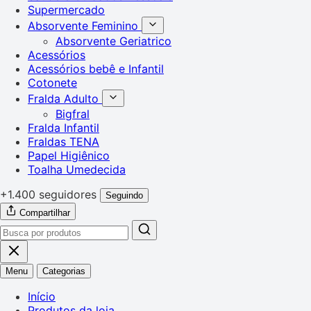
Supermercado
Absorvente Feminino
Absorvente Geriatrico
Acessórios
Acessórios bebê e Infantil
Cotonete
Fralda Adulto
Bigfral
Fralda Infantil
Fraldas TENA
Papel Higiênico
Toalha Umedecida
+1.400 seguidores
Seguindo
Compartilhar
Menu
Categorias
Início
Produtos da loja