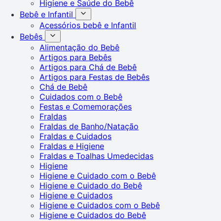
Higiene e Saúde do Bebê
Bebê e Infantil
Acessórios bebê e Infantil
Bebês
Alimentação do Bebê
Artigos para Bebês
Artigos para Chá de Bebê
Artigos para Festas de Bebês
Chá de Bebê
Cuidados com o Bebê
Festas e Comemorações
Fraldas
Fraldas de Banho/Natação
Fraldas e Cuidados
Fraldas e Higiene
Fraldas e Toalhas Umedecidas
Higiene
Higiene e Cuidado com o Bebê
Higiene e Cuidado do Bebê
Higiene e Cuidados
Higiene e Cuidados com o Bebê
Higiene e Cuidados do Bebê