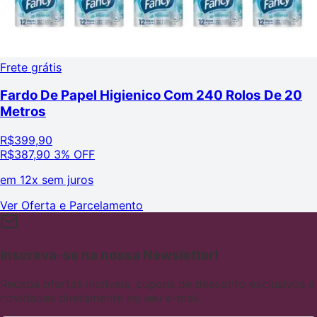
Frete grátis
Fardo De Papel Higienico Com 240 Rolos De 20
Metros
R$
399,90
R$
387,90
3% OFF
em
12x sem juros
Ver Oferta e Parcelamento
Inscreva-se na nossa Newsletter!
Receba ofertas incríveis, cupons de desconto exclusivos e
novidades diretamente no seu e-mail.