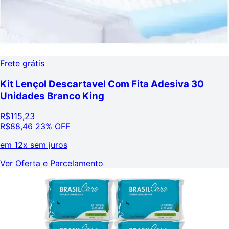
Frete grátis
Kit Lençol Descartavel Com Fita Adesiva 30
Unidades Branco King
R$
115,23
R$
88,46
23% OFF
em
12x sem juros
Ver Oferta e Parcelamento