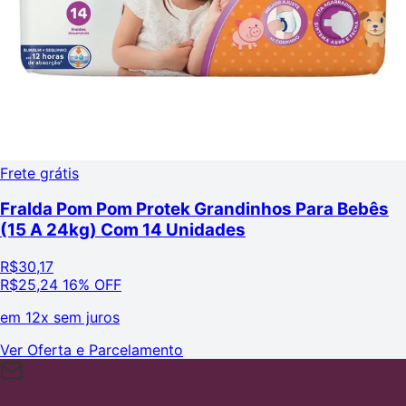
Frete grátis
Fralda Pom Pom Protek Grandinhos Para Bebês
(15 A 24kg) Com 14 Unidades
R$
30,17
R$
25,24
16% OFF
em
12x sem juros
Ver Oferta e Parcelamento