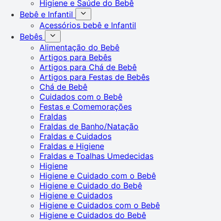
Higiene e Saúde do Bebê
Bebê e Infantil
Acessórios bebê e Infantil
Bebês
Alimentação do Bebê
Artigos para Bebês
Artigos para Chá de Bebê
Artigos para Festas de Bebês
Chá de Bebê
Cuidados com o Bebê
Festas e Comemorações
Fraldas
Fraldas de Banho/Natação
Fraldas e Cuidados
Fraldas e Higiene
Fraldas e Toalhas Umedecidas
Higiene
Higiene e Cuidado com o Bebê
Higiene e Cuidado do Bebê
Higiene e Cuidados
Higiene e Cuidados com o Bebê
Higiene e Cuidados do Bebê