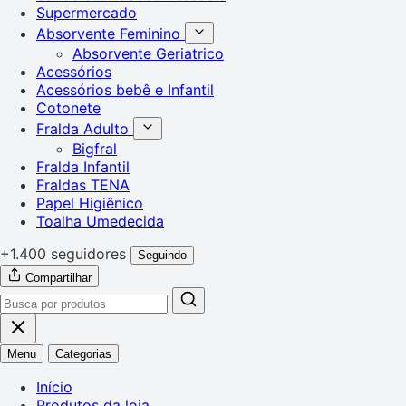
Supermercado
Absorvente Feminino
Absorvente Geriatrico
Acessórios
Acessórios bebê e Infantil
Cotonete
Fralda Adulto
Bigfral
Fralda Infantil
Fraldas TENA
Papel Higiênico
Toalha Umedecida
+1.400 seguidores
Seguindo
Compartilhar
Menu
Categorias
Início
Produtos da loja