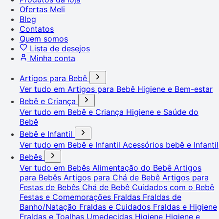
Ofertas Meli
Blog
Contatos
Quem somos
Lista de desejos
Minha conta
Artigos para Bebê
Ver tudo em Artigos para Bebê
Higiene e Bem-estar
Bebê e Criança
Ver tudo em Bebê e Criança
Higiene e Saúde do
Bebê
Bebê e Infantil
Ver tudo em Bebê e Infantil
Acessórios bebê e Infantil
Bebês
Ver tudo em Bebês
Alimentação do Bebê
Artigos
para Bebês
Artigos para Chá de Bebê
Artigos para
Festas de Bebês
Chá de Bebê
Cuidados com o Bebê
Festas e Comemorações
Fraldas
Fraldas de
Banho/Natação
Fraldas e Cuidados
Fraldas e Higiene
Fraldas e Toalhas Umedecidas
Higiene
Higiene e