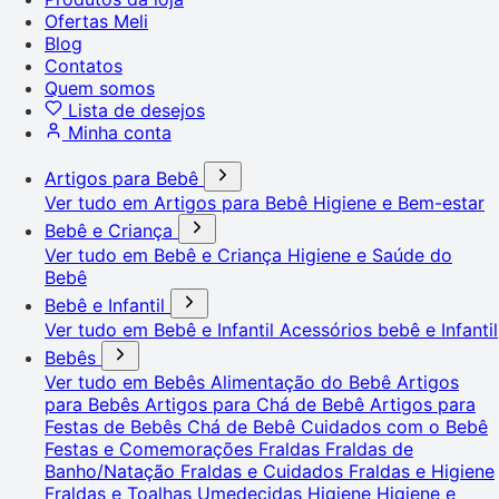
Ofertas Meli
Blog
Contatos
Quem somos
Lista de desejos
Minha conta
Artigos para Bebê
Ver tudo em Artigos para Bebê
Higiene e Bem-estar
Bebê e Criança
Ver tudo em Bebê e Criança
Higiene e Saúde do
Bebê
Bebê e Infantil
Ver tudo em Bebê e Infantil
Acessórios bebê e Infantil
Bebês
Ver tudo em Bebês
Alimentação do Bebê
Artigos
para Bebês
Artigos para Chá de Bebê
Artigos para
Festas de Bebês
Chá de Bebê
Cuidados com o Bebê
Festas e Comemorações
Fraldas
Fraldas de
Banho/Natação
Fraldas e Cuidados
Fraldas e Higiene
Fraldas e Toalhas Umedecidas
Higiene
Higiene e