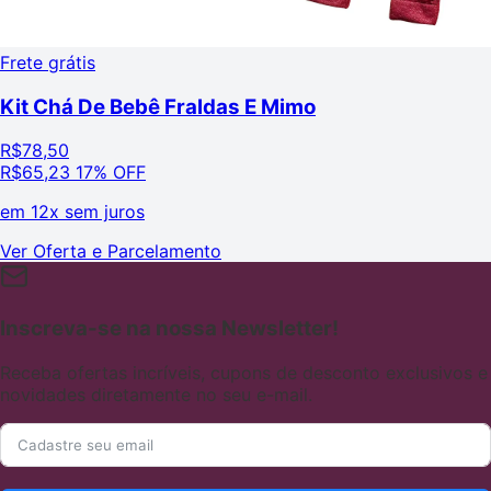
Frete grátis
Kit Chá De Bebê Fraldas E Mimo
R$
78,50
R$
65,23
17% OFF
em
12x sem juros
Ver Oferta e Parcelamento
Inscreva-se na nossa Newsletter!
Receba ofertas incríveis, cupons de desconto exclusivos e
novidades diretamente no seu e-mail.