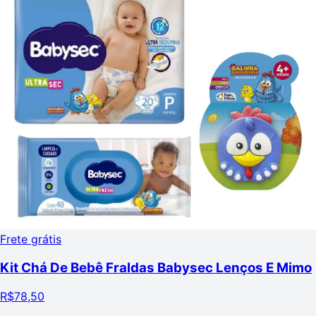
Frete grátis
Kit Chá De Bebê Fraldas Babysec Lenços E Mimo
R$
78,50