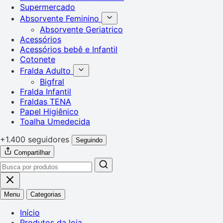
Supermercado
Absorvente Feminino
Absorvente Geriatrico
Acessórios
Acessórios bebê e Infantil
Cotonete
Fralda Adulto
Bigfral
Fralda Infantil
Fraldas TENA
Papel Higiênico
Toalha Umedecida
+1.400 seguidores
Seguindo
Compartilhar
Menu
Categorias
Início
Produtos da loja