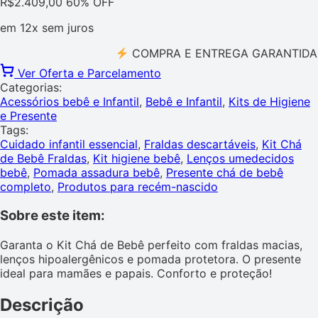
R$
2.409,00
60% OFF
em
12x
sem juros
COMPRA E ENTREGA GARANTIDA PELO
Ver Oferta e Parcelamento
Categorias:
Acessórios bebê e Infantil
,
Bebê e Infantil
,
Kits de Higiene
e Presente
Tags:
Cuidado infantil essencial
,
Fraldas descartáveis
,
Kit Chá
de Bebê Fraldas
,
Kit higiene bebê
,
Lenços umedecidos
bebê
,
Pomada assadura bebê
,
Presente chá de bebê
completo
,
Produtos para recém-nascido
Sobre este item:
Garanta o Kit Chá de Bebê perfeito com fraldas macias,
lenços hipoalergênicos e pomada protetora. O presente
ideal para mamães e papais. Conforto e proteção!
Descrição