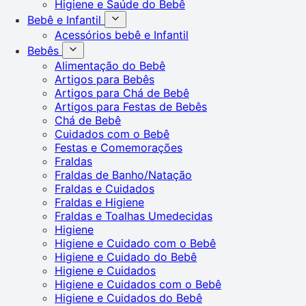
Higiene e Saúde do Bebê
Bebê e Infantil
Acessórios bebê e Infantil
Bebês
Alimentação do Bebê
Artigos para Bebês
Artigos para Chá de Bebê
Artigos para Festas de Bebês
Chá de Bebê
Cuidados com o Bebê
Festas e Comemorações
Fraldas
Fraldas de Banho/Natação
Fraldas e Cuidados
Fraldas e Higiene
Fraldas e Toalhas Umedecidas
Higiene
Higiene e Cuidado com o Bebê
Higiene e Cuidado do Bebê
Higiene e Cuidados
Higiene e Cuidados com o Bebê
Higiene e Cuidados do Bebê