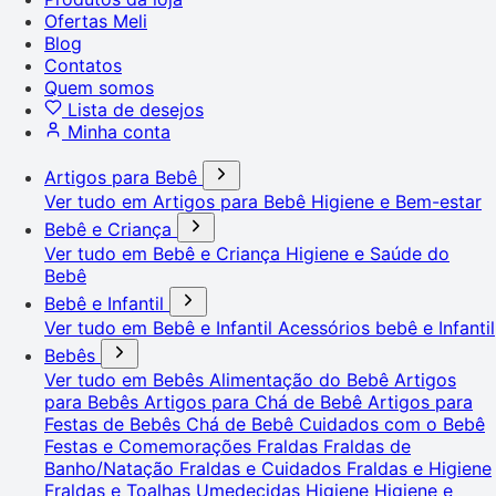
Ofertas Meli
Blog
Contatos
Quem somos
Lista de desejos
Minha conta
Artigos para Bebê
Ver tudo em Artigos para Bebê
Higiene e Bem-estar
Bebê e Criança
Ver tudo em Bebê e Criança
Higiene e Saúde do
Bebê
Bebê e Infantil
Ver tudo em Bebê e Infantil
Acessórios bebê e Infantil
Bebês
Ver tudo em Bebês
Alimentação do Bebê
Artigos
para Bebês
Artigos para Chá de Bebê
Artigos para
Festas de Bebês
Chá de Bebê
Cuidados com o Bebê
Festas e Comemorações
Fraldas
Fraldas de
Banho/Natação
Fraldas e Cuidados
Fraldas e Higiene
Fraldas e Toalhas Umedecidas
Higiene
Higiene e