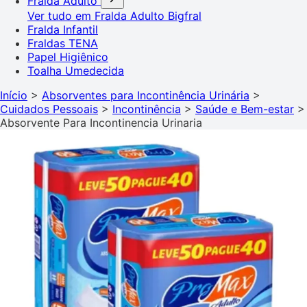
Fralda Adulto
Ver tudo em Fralda Adulto
Bigfral
Fralda Infantil
Fraldas TENA
Papel Higiênico
Toalha Umedecida
Início
>
Absorventes para Incontinência Urinária
>
Cuidados Pessoais
>
Incontinência
>
Saúde e Bem-estar
>
Absorvente Para Incontinencia Urinaria