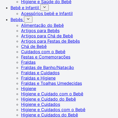
Higiene e Saúde do Bebê
Bebê e Infantil
Acessórios bebê e Infantil
Bebês
Alimentação do Bebê
Artigos para Bebês
Artigos para Chá de Bebê
Artigos para Festas de Bebês
Chá de Bebê
Cuidados com o Bebê
Festas e Comemorações
Fraldas
Fraldas de Banho/Natação
Fraldas e Cuidados
Fraldas e Higiene
Fraldas e Toalhas Umedecidas
Higiene
Higiene e Cuidado com o Bebê
Higiene e Cuidado do Bebê
Higiene e Cuidados
Higiene e Cuidados com o Bebê
Higiene e Cuidados do Bebê