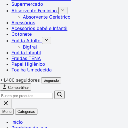
Supermercado
Absorvente Feminino
Absorvente Geriatrico
Acessórios
Acessórios bebê e Infantil
Cotonete
Fralda Adulto
Bigfral
Fralda Infantil
Fraldas TENA
Papel Higiênico
Toalha Umedecida
+1.400 seguidores
Seguindo
Compartilhar
Menu
Categorias
Início
Produtos da loja