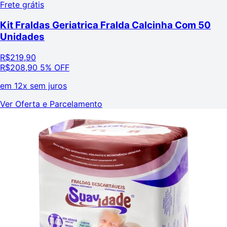
Frete grátis
Kit Fraldas Geriatrica Fralda Calcinha Com 50
Unidades
R$
219,90
R$
208,90
5% OFF
em
12x sem juros
Ver Oferta e Parcelamento