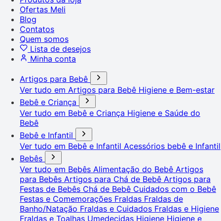
Ofertas Meli
Blog
Contatos
Quem somos
Lista de desejos
Minha conta
Artigos para Bebê
Ver tudo em Artigos para Bebê
Higiene e Bem-estar
Bebê e Criança
Ver tudo em Bebê e Criança
Higiene e Saúde do
Bebê
Bebê e Infantil
Ver tudo em Bebê e Infantil
Acessórios bebê e Infantil
Bebês
Ver tudo em Bebês
Alimentação do Bebê
Artigos
para Bebês
Artigos para Chá de Bebê
Artigos para
Festas de Bebês
Chá de Bebê
Cuidados com o Bebê
Festas e Comemorações
Fraldas
Fraldas de
Banho/Natação
Fraldas e Cuidados
Fraldas e Higiene
Fraldas e Toalhas Umedecidas
Higiene
Higiene e