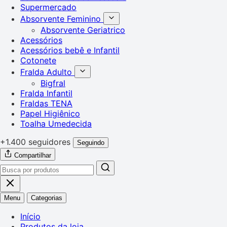
Supermercado
Absorvente Feminino
Absorvente Geriatrico
Acessórios
Acessórios bebê e Infantil
Cotonete
Fralda Adulto
Bigfral
Fralda Infantil
Fraldas TENA
Papel Higiênico
Toalha Umedecida
+1.400 seguidores
Seguindo
Compartilhar
Menu
Categorias
Início
Produtos da loja