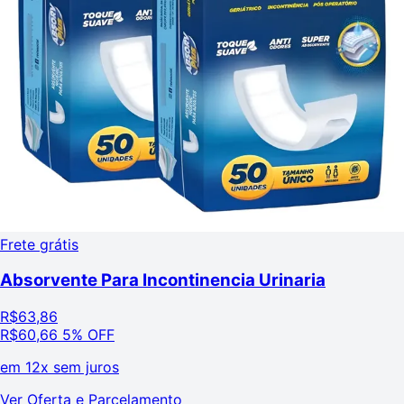
Frete grátis
Absorvente Para Incontinencia Urinaria
R$
63,86
R$
60,66
5% OFF
em
12x sem juros
Ver Oferta e Parcelamento