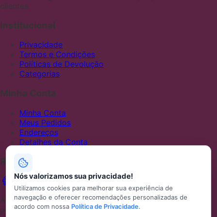
clientes
Institucional
Privacidade
Termos e Condições
Políticas de Devolução
Categorias
Minha Conta
Minha Conta
Meus Pedidos
Endereços
Detalhes da Conta
Redes Sociais
Nós valorizamos sua privacidade!
Utilizamos cookies para melhorar sua experiência de
navegação e oferecer recomendações personalizadas de
ABCFRALDAS — Uma loja Mercado Shops desenvolvida
acordo com nossa
Política de Privacidade
.
por Metaminds Studio inspirada em WooCommerce.