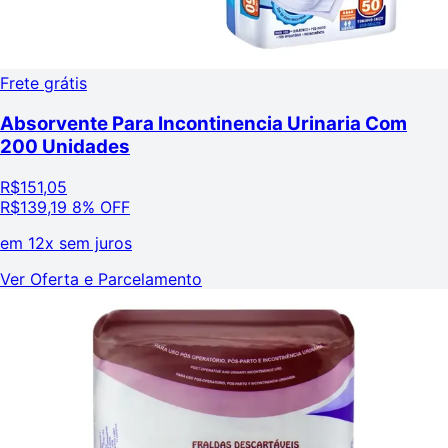
Frete grátis
Absorvente Para Incontinencia Urinaria Com
200 Unidades
R$
151,05
R$
139,19
8% OFF
em
12x sem juros
Ver Oferta e Parcelamento