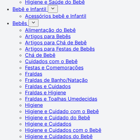
Higiene e Saúde do Bebê
Bebê e Infantil
Acessórios bebê e Infantil
Bebês
Alimentação do Bebê
Artigos para Bebês
Artigos para Chá de Bebê
Artigos para Festas de Bebês
Chá de Bebê
Cuidados com o Bebê
Festas e Comemorações
Fraldas
Fraldas de Banho/Natação
Fraldas e Cuidados
Fraldas e Higiene
Fraldas e Toalhas Umedecidas
Higiene
Higiene e Cuidado com o Bebê
Higiene e Cuidado do Bebê
Higiene e Cuidados
Higiene e Cuidados com o Bebê
Higiene e Cuidados do Bebê