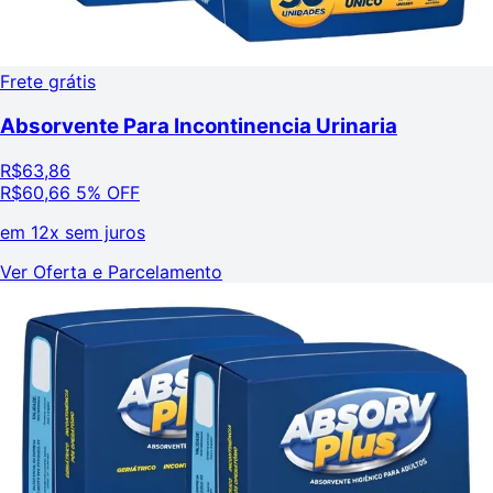
Frete grátis
Absorvente Para Incontinencia Urinaria
R$
63,86
R$
60,66
5% OFF
em
12x sem juros
Ver Oferta e Parcelamento