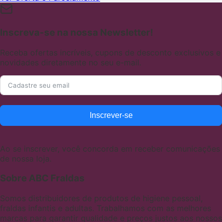
Inscreva-se na nossa Newsletter!
Receba ofertas incríveis, cupons de desconto exclusivos e
novidades diretamente no seu e-mail.
Inscrever-se
Ao se inscrever, você concorda em receber comunicações
de nossa loja.
Sobre ABC Fraldas
Somos distribuidores de produtos de higiene pessoal,
fraldas infantis e adultas. Trabalhamos com as melhores
marcas para garantir qualidade e preços justos aos nossos