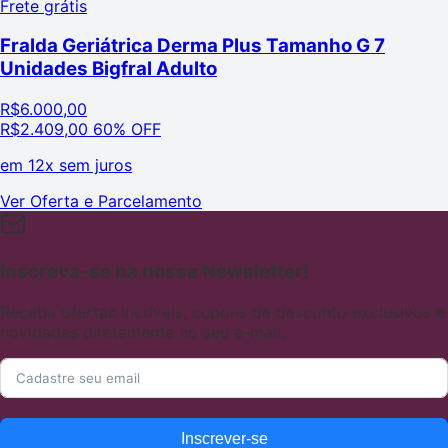
Frete grátis
Fralda Geriátrica Derma Plus Tamanho G 7
Unidades Bigfral Adulto
R$
6.000,00
R$
2.409,00
60% OFF
em
12x sem juros
Ver Oferta e Parcelamento
Inscreva-se na nossa Newsletter!
Receba ofertas incríveis, cupons de desconto exclusivos e
novidades diretamente no seu e-mail.
Inscrever-se