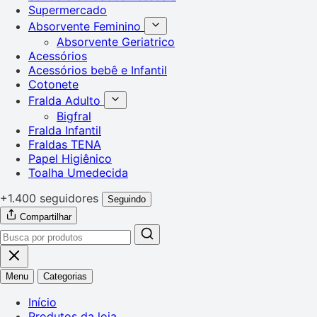
Supermercado
Absorvente Feminino
Absorvente Geriatrico
Acessórios
Acessórios bebê e Infantil
Cotonete
Fralda Adulto
Bigfral
Fralda Infantil
Fraldas TENA
Papel Higiênico
Toalha Umedecida
+1.400 seguidores
Seguindo
Compartilhar
Menu
Categorias
Início
Produtos da loja