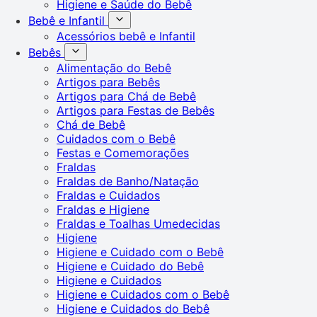
Higiene e Saúde do Bebê
Bebê e Infantil
Acessórios bebê e Infantil
Bebês
Alimentação do Bebê
Artigos para Bebês
Artigos para Chá de Bebê
Artigos para Festas de Bebês
Chá de Bebê
Cuidados com o Bebê
Festas e Comemorações
Fraldas
Fraldas de Banho/Natação
Fraldas e Cuidados
Fraldas e Higiene
Fraldas e Toalhas Umedecidas
Higiene
Higiene e Cuidado com o Bebê
Higiene e Cuidado do Bebê
Higiene e Cuidados
Higiene e Cuidados com o Bebê
Higiene e Cuidados do Bebê