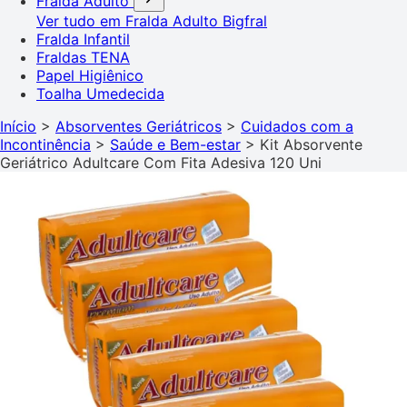
Fralda Adulto
Ver tudo em Fralda Adulto
Bigfral
Fralda Infantil
Fraldas TENA
Papel Higiênico
Toalha Umedecida
Início
>
Absorventes Geriátricos
>
Cuidados com a
Incontinência
>
Saúde e Bem-estar
>
Kit Absorvente
Geriátrico Adultcare Com Fita Adesiva 120 Uni