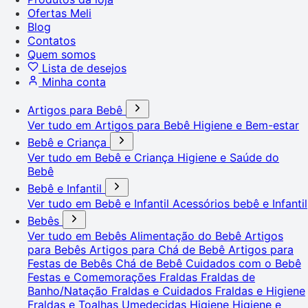
Ofertas Meli
Blog
Contatos
Quem somos
Lista de desejos
Minha conta
Artigos para Bebê
Ver tudo em Artigos para Bebê
Higiene e Bem-estar
Bebê e Criança
Ver tudo em Bebê e Criança
Higiene e Saúde do
Bebê
Bebê e Infantil
Ver tudo em Bebê e Infantil
Acessórios bebê e Infantil
Bebês
Ver tudo em Bebês
Alimentação do Bebê
Artigos
para Bebês
Artigos para Chá de Bebê
Artigos para
Festas de Bebês
Chá de Bebê
Cuidados com o Bebê
Festas e Comemorações
Fraldas
Fraldas de
Banho/Natação
Fraldas e Cuidados
Fraldas e Higiene
Fraldas e Toalhas Umedecidas
Higiene
Higiene e