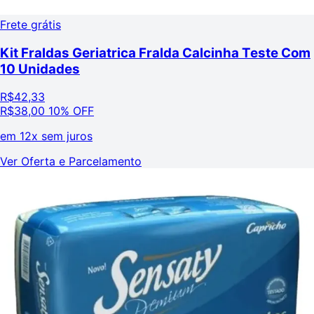
Frete grátis
Kit Fraldas Geriatrica Fralda Calcinha Teste Com
10 Unidades
R$
42,33
R$
38,00
10% OFF
em
12x sem juros
Ver Oferta e Parcelamento