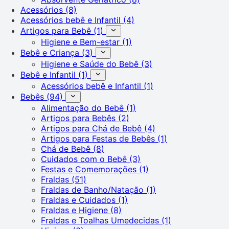
Acessórios
(8)
Acessórios bebê e Infantil
(4)
Artigos para Bebê
(1)
Higiene e Bem-estar
(1)
Bebê e Criança
(3)
Higiene e Saúde do Bebê
(3)
Bebê e Infantil
(1)
Acessórios bebê e Infantil
(1)
Bebês
(94)
Alimentação do Bebê
(1)
Artigos para Bebês
(2)
Artigos para Chá de Bebê
(4)
Artigos para Festas de Bebês
(1)
Chá de Bebê
(8)
Cuidados com o Bebê
(3)
Festas e Comemorações
(1)
Fraldas
(51)
Fraldas de Banho/Natação
(1)
Fraldas e Cuidados
(1)
Fraldas e Higiene
(8)
Fraldas e Toalhas Umedecidas
(1)