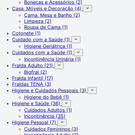
Bonecas e Acessórios
(2)
Casa, Móveis e Decoração
(4)
Cama, Mesa e Banho
(2)
Limpeza
(2)
Roupa de Cama
(1)
Cotonete
(1)
Cuidado com a Saúde
(1)
Higiene Geriátrica
(1)
Cuidados com a Saúde
(1)
Incontinência Urinária
(1)
Fralda Adulto
(21)
Bigfral
(2)
Fralda Infantil
(17)
Fraldas TENA
(3)
Higiene e Cuidados Pessoais
(3)
Higiene do Bebê
(1)
Higiene e Saúde
(36)
Cuidados Adultos
(1)
Incontinência
(35)
Higiene Pessoal
(7)
Cuidados Femininos
(3)
Incontinência Adulta
(3)