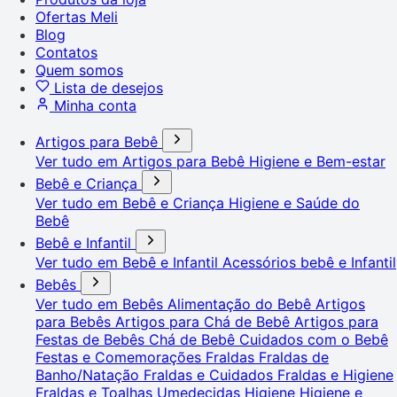
Ofertas Meli
Blog
Contatos
Quem somos
Lista de desejos
Minha conta
Artigos para Bebê
Ver tudo em Artigos para Bebê
Higiene e Bem-estar
Bebê e Criança
Ver tudo em Bebê e Criança
Higiene e Saúde do
Bebê
Bebê e Infantil
Ver tudo em Bebê e Infantil
Acessórios bebê e Infantil
Bebês
Ver tudo em Bebês
Alimentação do Bebê
Artigos
para Bebês
Artigos para Chá de Bebê
Artigos para
Festas de Bebês
Chá de Bebê
Cuidados com o Bebê
Festas e Comemorações
Fraldas
Fraldas de
Banho/Natação
Fraldas e Cuidados
Fraldas e Higiene
Fraldas e Toalhas Umedecidas
Higiene
Higiene e