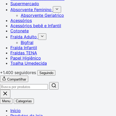
Supermercado
Absorvente Feminino
Absorvente Geriatrico
Acessórios
Acessórios bebê e Infantil
Cotonete
Fralda Adulto
Bigfral
Fralda Infantil
Fraldas TENA
Papel Higiênico
Toalha Umedecida
+1.400 seguidores
Seguindo
Compartilhar
Menu
Categorias
Início
Produtos da loja