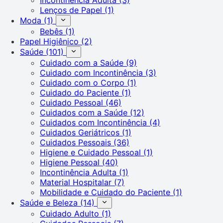
Lenços de Papel
(1)
Moda
(1)
Bebês
(1)
Papel Higiênico
(2)
Saúde
(101)
Cuidado com a Saúde
(9)
Cuidado com Incontinência
(3)
Cuidado com o Corpo
(1)
Cuidado do Paciente
(1)
Cuidado Pessoal
(46)
Cuidados com a Saúde
(12)
Cuidados com Incontinência
(4)
Cuidados Geriátricos
(1)
Cuidados Pessoais
(36)
Higiene e Cuidado Pessoal
(1)
Higiene Pessoal
(40)
Incontinência Adulta
(1)
Material Hospitalar
(7)
Mobilidade e Cuidado do Paciente
(1)
Saúde e Beleza
(14)
Cuidado Adulto
(1)