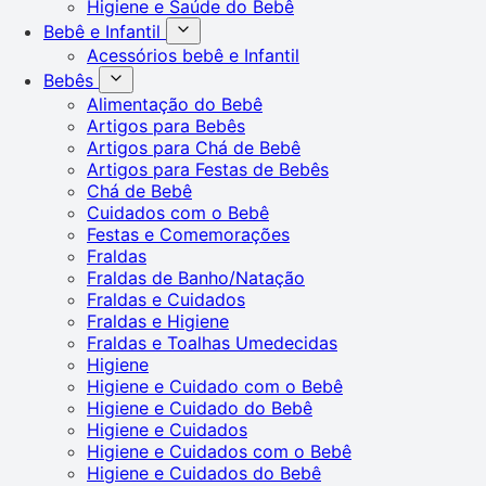
Higiene e Saúde do Bebê
Bebê e Infantil
Acessórios bebê e Infantil
Bebês
Alimentação do Bebê
Artigos para Bebês
Artigos para Chá de Bebê
Artigos para Festas de Bebês
Chá de Bebê
Cuidados com o Bebê
Festas e Comemorações
Fraldas
Fraldas de Banho/Natação
Fraldas e Cuidados
Fraldas e Higiene
Fraldas e Toalhas Umedecidas
Higiene
Higiene e Cuidado com o Bebê
Higiene e Cuidado do Bebê
Higiene e Cuidados
Higiene e Cuidados com o Bebê
Higiene e Cuidados do Bebê