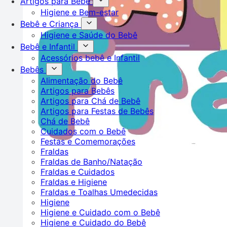
Artigos para Bebê
Higiene e Bem-estar
Bebê e Criança
Higiene e Saúde do Bebê
Bebê e Infantil
Acessórios bebê e Infantil
Bebês
Alimentação do Bebê
Artigos para Bebês
Artigos para Chá de Bebê
Artigos para Festas de Bebês
Chá de Bebê
Cuidados com o Bebê
Festas e Comemorações
Fraldas
Fraldas de Banho/Natação
Fraldas e Cuidados
Fraldas e Higiene
Fraldas e Toalhas Umedecidas
Higiene
Higiene e Cuidado com o Bebê
Higiene e Cuidado do Bebê