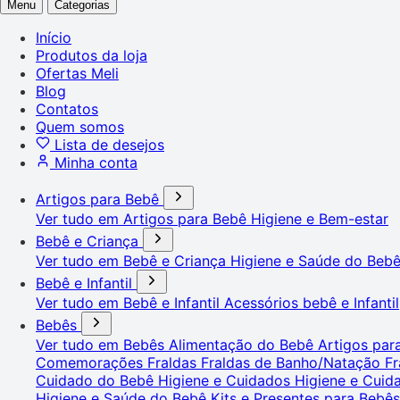
Menu
Categorias
Início
Produtos da loja
Ofertas Meli
Blog
Contatos
Quem somos
Lista de desejos
Minha conta
Artigos para Bebê
Ver tudo em Artigos para Bebê
Higiene e Bem-estar
Bebê e Criança
Ver tudo em Bebê e Criança
Higiene e Saúde do Beb
Bebê e Infantil
Ver tudo em Bebê e Infantil
Acessórios bebê e Infantil
Bebês
Ver tudo em Bebês
Alimentação do Bebê
Artigos pa
Comemorações
Fraldas
Fraldas de Banho/Natação
Fr
Cuidado do Bebê
Higiene e Cuidados
Higiene e Cui
Higiene e Saúde do Bebê
Kits e Presentes para Bebê