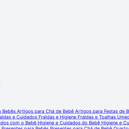
ê
ra Bebês
Artigos para Chá de Bebê
Artigos para Festas de
aldas e Cuidados
Fraldas e Higiene
Fraldas e Toalhas Ume
dados com o Bebê
Higiene e Cuidados do Bebê
Higiene e C
s
Presentes para Bebês
Presentes para Chá de Bebê
Quarto