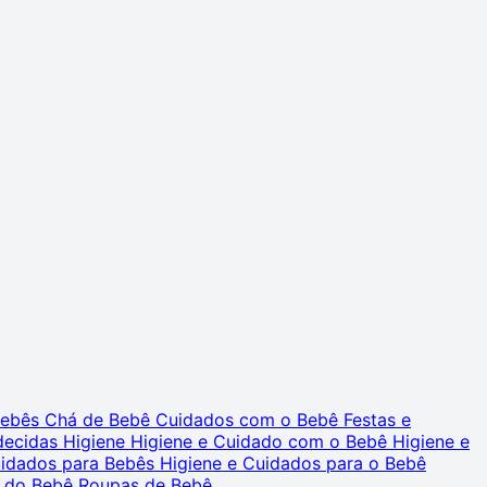
 Bebês
Chá de Bebê
Cuidados com o Bebê
Festas e
decidas
Higiene
Higiene e Cuidado com o Bebê
Higiene e
uidados para Bebês
Higiene e Cuidados para o Bebê
 do Bebê
Roupas de Bebê