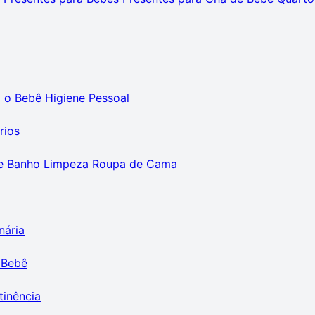
m o Bebê
Higiene Pessoal
rios
e Banho
Limpeza
Roupa de Cama
nária
 Bebê
tinência