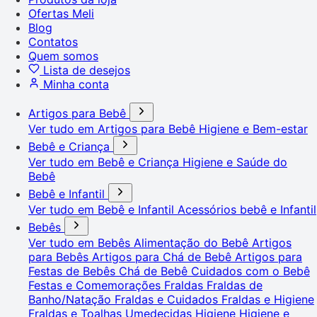
Ofertas Meli
Blog
Contatos
Quem somos
Lista de desejos
Minha conta
Artigos para Bebê
Ver tudo em Artigos para Bebê
Higiene e Bem-estar
Bebê e Criança
Ver tudo em Bebê e Criança
Higiene e Saúde do
Bebê
Bebê e Infantil
Ver tudo em Bebê e Infantil
Acessórios bebê e Infantil
Bebês
Ver tudo em Bebês
Alimentação do Bebê
Artigos
para Bebês
Artigos para Chá de Bebê
Artigos para
Festas de Bebês
Chá de Bebê
Cuidados com o Bebê
Festas e Comemorações
Fraldas
Fraldas de
Banho/Natação
Fraldas e Cuidados
Fraldas e Higiene
Fraldas e Toalhas Umedecidas
Higiene
Higiene e