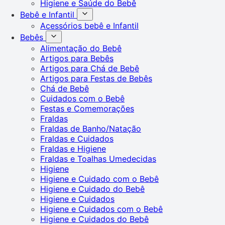
Higiene e Saúde do Bebê
Bebê e Infantil
Acessórios bebê e Infantil
Bebês
Alimentação do Bebê
Artigos para Bebês
Artigos para Chá de Bebê
Artigos para Festas de Bebês
Chá de Bebê
Cuidados com o Bebê
Festas e Comemorações
Fraldas
Fraldas de Banho/Natação
Fraldas e Cuidados
Fraldas e Higiene
Fraldas e Toalhas Umedecidas
Higiene
Higiene e Cuidado com o Bebê
Higiene e Cuidado do Bebê
Higiene e Cuidados
Higiene e Cuidados com o Bebê
Higiene e Cuidados do Bebê