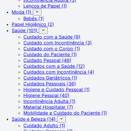
Lenços de Papel
(1)
Moda
(1)
Bebês
(1)
Papel Higiênico
(2)
Saúde
(101)
Cuidado com a Saúde
(9)
Cuidado com Incontinência
(3)
Cuidado com o Corpo
(1)
Cuidado do Paciente
(1)
Cuidado Pessoal
(46)
Cuidados com a Saúde
(12)
Cuidados com Incontinência
(4)
Cuidados Geriátricos
(1)
Cuidados Pessoais
(36)
Higiene e Cuidado Pessoal
(1)
Higiene Pessoal
(40)
Incontinência Adulta
(1)
Material Hospitalar
(7)
Mobilidade e Cuidado do Paciente
(1)
Saúde e Beleza
(14)
Cuidado Adulto
(1)