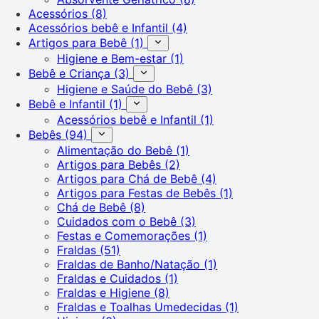
Acessórios
(8)
Acessórios bebê e Infantil
(4)
Artigos para Bebê
(1)
Higiene e Bem-estar
(1)
Bebê e Criança
(3)
Higiene e Saúde do Bebê
(3)
Bebê e Infantil
(1)
Acessórios bebê e Infantil
(1)
Bebês
(94)
Alimentação do Bebê
(1)
Artigos para Bebês
(2)
Artigos para Chá de Bebê
(4)
Artigos para Festas de Bebês
(1)
Chá de Bebê
(8)
Cuidados com o Bebê
(3)
Festas e Comemorações
(1)
Fraldas
(51)
Fraldas de Banho/Natação
(1)
Fraldas e Cuidados
(1)
Fraldas e Higiene
(8)
Fraldas e Toalhas Umedecidas
(1)