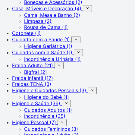
Bonecas e Acessórios
(2)
Casa, Móveis e Decoração
(4)
Cama, Mesa e Banho
(2)
Limpeza
(2)
Roupa de Cama
(1)
Cotonete
(1)
Cuidado com a Saúde
(1)
Higiene Geriátrica
(1)
Cuidados com a Saúde
(1)
Incontinência Urinária
(1)
Fralda Adulto
(21)
Bigfral
(2)
Fralda Infantil
(17)
Fraldas TENA
(3)
Higiene e Cuidados Pessoais
(3)
Higiene do Bebê
(1)
Higiene e Saúde
(36)
Cuidados Adultos
(1)
Incontinência
(35)
Higiene Pessoal
(7)
Cuidados Femininos
(3)
Incontinência Adulta
(3)