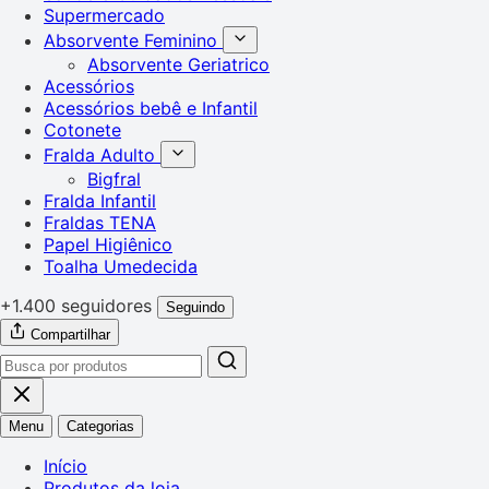
Supermercado
Absorvente Feminino
Absorvente Geriatrico
Acessórios
Acessórios bebê e Infantil
Cotonete
Fralda Adulto
Bigfral
Fralda Infantil
Fraldas TENA
Papel Higiênico
Toalha Umedecida
+1.400 seguidores
Seguindo
Compartilhar
Menu
Categorias
Início
Produtos da loja