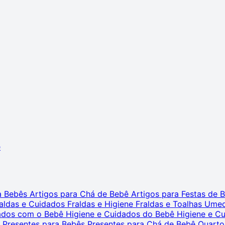
ê
ra Bebês
Artigos para Chá de Bebê
Artigos para Festas de
aldas e Cuidados
Fraldas e Higiene
Fraldas e Toalhas Ume
dados com o Bebê
Higiene e Cuidados do Bebê
Higiene e C
s
Presentes para Bebês
Presentes para Chá de Bebê
Quarto