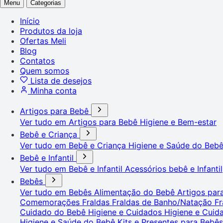
Menu
Categorias
Início
Produtos da loja
Ofertas Meli
Blog
Contatos
Quem somos
Lista de desejos
Minha conta
Artigos para Bebê
Ver tudo em Artigos para Bebê
Higiene e Bem-estar
Bebê e Criança
Ver tudo em Bebê e Criança
Higiene e Saúde do Beb
Bebê e Infantil
Ver tudo em Bebê e Infantil
Acessórios bebê e Infantil
Bebês
Ver tudo em Bebês
Alimentação do Bebê
Artigos pa
Comemorações
Fraldas
Fraldas de Banho/Natação
Fr
Cuidado do Bebê
Higiene e Cuidados
Higiene e Cui
Higiene e Saúde do Bebê
Kits e Presentes para Bebê