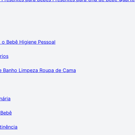
m o Bebê
Higiene Pessoal
rios
e Banho
Limpeza
Roupa de Cama
nária
 Bebê
tinência