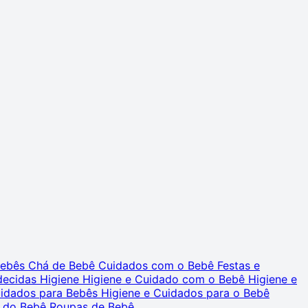
 Bebês
Chá de Bebê
Cuidados com o Bebê
Festas e
decidas
Higiene
Higiene e Cuidado com o Bebê
Higiene e
uidados para Bebês
Higiene e Cuidados para o Bebê
 do Bebê
Roupas de Bebê