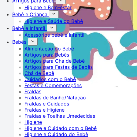
Artigos para Bebê
Higiene e Bem-estar
Bebê e Criança
Higiene e Saúde do Bebê
Bebê e Infantil
Acessórios bebê e Infantil
Bebês
Alimentação do Bebê
Artigos para Bebês
Artigos para Chá de Bebê
Artigos para Festas de Bebês
Chá de Bebê
Cuidados com o Bebê
Festas e Comemorações
Fraldas
Fraldas de Banho/Natação
Fraldas e Cuidados
Fraldas e Higiene
Fraldas e Toalhas Umedecidas
Higiene
Higiene e Cuidado com o Bebê
Higiene e Cuidado do Bebê