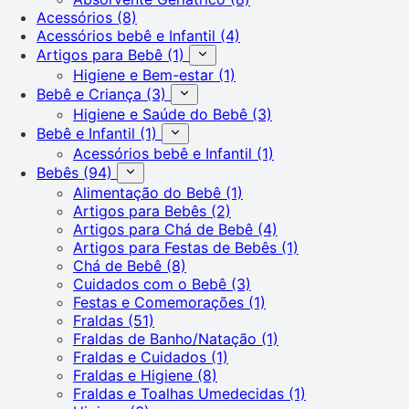
Acessórios
(8)
Acessórios bebê e Infantil
(4)
Artigos para Bebê
(1)
Higiene e Bem-estar
(1)
Bebê e Criança
(3)
Higiene e Saúde do Bebê
(3)
Bebê e Infantil
(1)
Acessórios bebê e Infantil
(1)
Bebês
(94)
Alimentação do Bebê
(1)
Artigos para Bebês
(2)
Artigos para Chá de Bebê
(4)
Artigos para Festas de Bebês
(1)
Chá de Bebê
(8)
Cuidados com o Bebê
(3)
Festas e Comemorações
(1)
Fraldas
(51)
Fraldas de Banho/Natação
(1)
Fraldas e Cuidados
(1)
Fraldas e Higiene
(8)
Fraldas e Toalhas Umedecidas
(1)