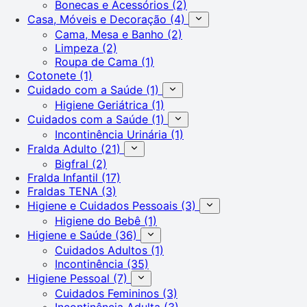
Bonecas e Acessórios
(2)
Casa, Móveis e Decoração
(4)
Cama, Mesa e Banho
(2)
Limpeza
(2)
Roupa de Cama
(1)
Cotonete
(1)
Cuidado com a Saúde
(1)
Higiene Geriátrica
(1)
Cuidados com a Saúde
(1)
Incontinência Urinária
(1)
Fralda Adulto
(21)
Bigfral
(2)
Fralda Infantil
(17)
Fraldas TENA
(3)
Higiene e Cuidados Pessoais
(3)
Higiene do Bebê
(1)
Higiene e Saúde
(36)
Cuidados Adultos
(1)
Incontinência
(35)
Higiene Pessoal
(7)
Cuidados Femininos
(3)
Incontinência Adulta
(3)