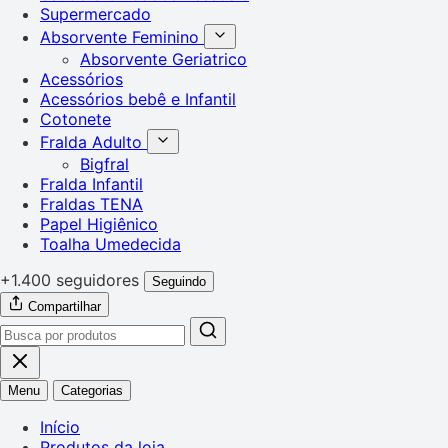
Supermercado
Absorvente Feminino
Absorvente Geriatrico
Acessórios
Acessórios bebê e Infantil
Cotonete
Fralda Adulto
Bigfral
Fralda Infantil
Fraldas TENA
Papel Higiênico
Toalha Umedecida
+1.400 seguidores
Seguindo
Compartilhar
Menu
Categorias
Início
Produtos da loja