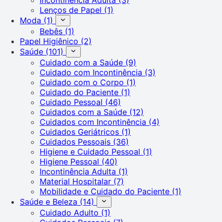
Lenços de Papel
(1)
Moda
(1)
Bebês
(1)
Papel Higiênico
(2)
Saúde
(101)
Cuidado com a Saúde
(9)
Cuidado com Incontinência
(3)
Cuidado com o Corpo
(1)
Cuidado do Paciente
(1)
Cuidado Pessoal
(46)
Cuidados com a Saúde
(12)
Cuidados com Incontinência
(4)
Cuidados Geriátricos
(1)
Cuidados Pessoais
(36)
Higiene e Cuidado Pessoal
(1)
Higiene Pessoal
(40)
Incontinência Adulta
(1)
Material Hospitalar
(7)
Mobilidade e Cuidado do Paciente
(1)
Saúde e Beleza
(14)
Cuidado Adulto
(1)