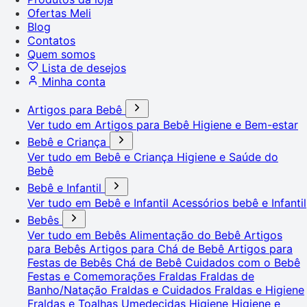
Ofertas Meli
Blog
Contatos
Quem somos
Lista de desejos
Minha conta
Artigos para Bebê
Ver tudo em Artigos para Bebê
Higiene e Bem-estar
Bebê e Criança
Ver tudo em Bebê e Criança
Higiene e Saúde do
Bebê
Bebê e Infantil
Ver tudo em Bebê e Infantil
Acessórios bebê e Infantil
Bebês
Ver tudo em Bebês
Alimentação do Bebê
Artigos
para Bebês
Artigos para Chá de Bebê
Artigos para
Festas de Bebês
Chá de Bebê
Cuidados com o Bebê
Festas e Comemorações
Fraldas
Fraldas de
Banho/Natação
Fraldas e Cuidados
Fraldas e Higiene
Fraldas e Toalhas Umedecidas
Higiene
Higiene e