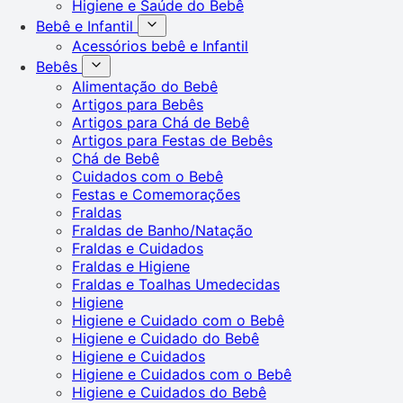
Higiene e Saúde do Bebê
Bebê e Infantil
Acessórios bebê e Infantil
Bebês
Alimentação do Bebê
Artigos para Bebês
Artigos para Chá de Bebê
Artigos para Festas de Bebês
Chá de Bebê
Cuidados com o Bebê
Festas e Comemorações
Fraldas
Fraldas de Banho/Natação
Fraldas e Cuidados
Fraldas e Higiene
Fraldas e Toalhas Umedecidas
Higiene
Higiene e Cuidado com o Bebê
Higiene e Cuidado do Bebê
Higiene e Cuidados
Higiene e Cuidados com o Bebê
Higiene e Cuidados do Bebê