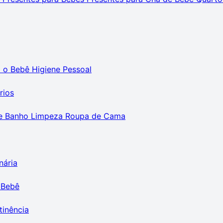
m o Bebê
Higiene Pessoal
rios
e Banho
Limpeza
Roupa de Cama
nária
 Bebê
tinência