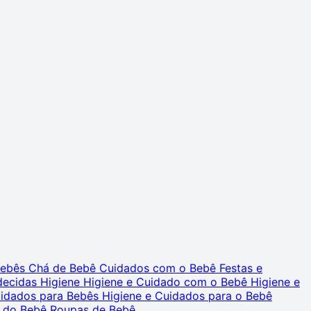
 Bebês
Chá de Bebê
Cuidados com o Bebê
Festas e
decidas
Higiene
Higiene e Cuidado com o Bebê
Higiene e
uidados para Bebês
Higiene e Cuidados para o Bebê
 do Bebê
Roupas de Bebê