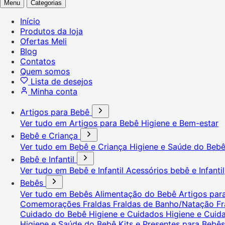
Menu
Categorias
Início
Produtos da loja
Ofertas Meli
Blog
Contatos
Quem somos
Lista de desejos
Minha conta
Artigos para Bebê
Ver tudo em Artigos para Bebê
Higiene e Bem-estar
Bebê e Criança
Ver tudo em Bebê e Criança
Higiene e Saúde do Beb
Bebê e Infantil
Ver tudo em Bebê e Infantil
Acessórios bebê e Infantil
Bebês
Ver tudo em Bebês
Alimentação do Bebê
Artigos pa
Comemorações
Fraldas
Fraldas de Banho/Natação
Fr
Cuidado do Bebê
Higiene e Cuidados
Higiene e Cui
Higiene e Saúde do Bebê
Kits e Presentes para Bebê