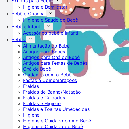
Artigos para Bebê
Higiene e Bem-estar
Bebê e Criança
Higiene e Saúde do Bebê
Bebê e Infantil
Acessórios bebê e Infantil
Bebês
Alimentação do Bebê
Artigos para Bebês
Artigos para Chá de Bebê
Artigos para Festas de Bebês
Chá de Bebê
Cuidados com o Bebê
Festas e Comemorações
Fraldas
Fraldas de Banho/Natação
Fraldas e Cuidados
Fraldas e Higiene
Fraldas e Toalhas Umedecidas
Higiene
Higiene e Cuidado com o Bebê
Higiene e Cuidado do Bebê