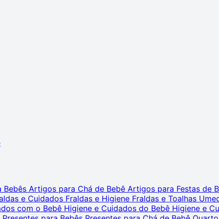
ê
ra Bebês
Artigos para Chá de Bebê
Artigos para Festas de
aldas e Cuidados
Fraldas e Higiene
Fraldas e Toalhas Ume
dados com o Bebê
Higiene e Cuidados do Bebê
Higiene e C
s
Presentes para Bebês
Presentes para Chá de Bebê
Quarto