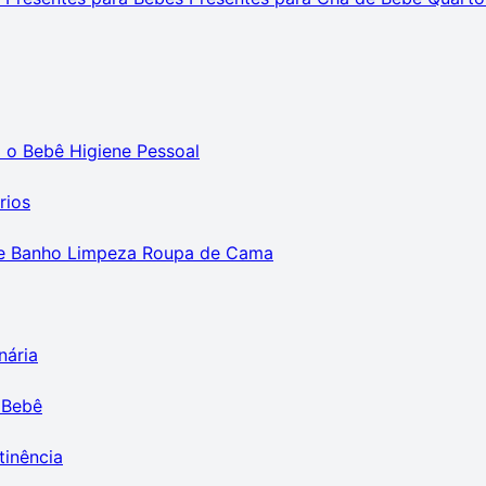
m o Bebê
Higiene Pessoal
rios
e Banho
Limpeza
Roupa de Cama
nária
 Bebê
tinência