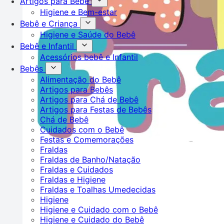
Artigos para Bebê
Higiene e Bem-estar
Bebê e Criança
Higiene e Saúde do Bebê
Bebê e Infantil
Acessórios bebê e Infantil
Bebês
Alimentação do Bebê
Artigos para Bebês
Artigos para Chá de Bebê
Artigos para Festas de Bebês
Chá de Bebê
Cuidados com o Bebê
Festas e Comemorações
Fraldas
Fraldas de Banho/Natação
Fraldas e Cuidados
Fraldas e Higiene
Fraldas e Toalhas Umedecidas
Higiene
Higiene e Cuidado com o Bebê
Higiene e Cuidado do Bebê