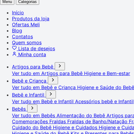
Menu
Categorias
Início
Produtos da loja
Ofertas Meli
Blog
Contatos
Quem somos
Lista de desejos
Minha conta
Artigos para Bebê
Ver tudo em Artigos para Bebê
Higiene e Bem-estar
Bebê e Criança
Ver tudo em Bebê e Criança
Higiene e Saúde do Beb
Bebê e Infantil
Ver tudo em Bebê e Infantil
Acessórios bebê e Infantil
Bebês
Ver tudo em Bebês
Alimentação do Bebê
Artigos pa
Comemorações
Fraldas
Fraldas de Banho/Natação
Fr
Cuidado do Bebê
Higiene e Cuidados
Higiene e Cui
Higiene e Saúde do Bebê
Kits e Presentes para Bebê