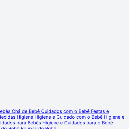
 Bebês
Chá de Bebê
Cuidados com o Bebê
Festas e
decidas
Higiene
Higiene e Cuidado com o Bebê
Higiene e
uidados para Bebês
Higiene e Cuidados para o Bebê
 do Bebê
Roupas de Bebê