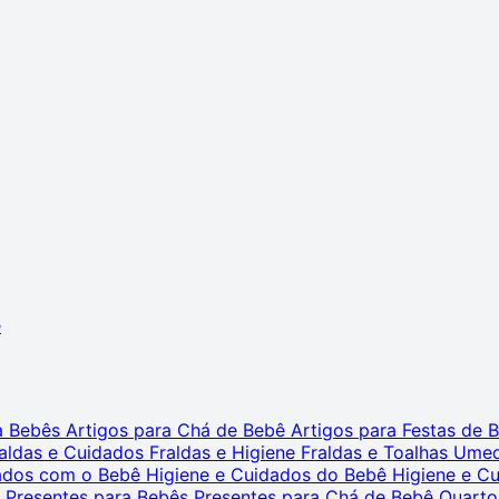
ê
ra Bebês
Artigos para Chá de Bebê
Artigos para Festas de
aldas e Cuidados
Fraldas e Higiene
Fraldas e Toalhas Ume
dados com o Bebê
Higiene e Cuidados do Bebê
Higiene e C
s
Presentes para Bebês
Presentes para Chá de Bebê
Quarto