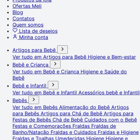
Ofertas Meli
Blog
Contatos
Quem somos
Lista de desejos
Minha conta
Artigos para Bebê
Ver tudo em Artigos para Bebê
Higiene e Bem-estar
Bebê e Criança
Ver tudo em Bebê e Criança
Higiene e Saúde do
Bebê
Bebê e Infantil
Ver tudo em Bebê e Infantil
Acessórios bebê e Infantil
Bebês
Ver tudo em Bebês
Alimentação do Bebê
Artigos
para Bebês
Artigos para Chá de Bebê
Artigos para
Festas de Bebês
Chá de Bebê
Cuidados com o Bebê
Festas e Comemorações
Fraldas
Fraldas de
Banho/Natação
Fraldas e Cuidados
Fraldas e Higiene
Fraldas e Toalhas Umedecidas
Higiene
Higiene e