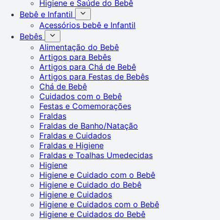
Higiene e Saúde do Bebê
Bebê e Infantil
Acessórios bebê e Infantil
Bebês
Alimentação do Bebê
Artigos para Bebês
Artigos para Chá de Bebê
Artigos para Festas de Bebês
Chá de Bebê
Cuidados com o Bebê
Festas e Comemorações
Fraldas
Fraldas de Banho/Natação
Fraldas e Cuidados
Fraldas e Higiene
Fraldas e Toalhas Umedecidas
Higiene
Higiene e Cuidado com o Bebê
Higiene e Cuidado do Bebê
Higiene e Cuidados
Higiene e Cuidados com o Bebê
Higiene e Cuidados do Bebê