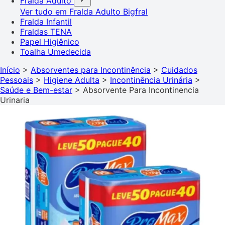
Fralda Adulto
Ver tudo em Fralda Adulto
Bigfral
Fralda Infantil
Fraldas TENA
Papel Higiênico
Toalha Umedecida
Início
>
Absorventes para Incontinência
>
Cuidados
Pessoais
>
Higiene Adulta
>
Incontinência Urinária
>
Saúde e Bem-estar
>
Absorvente Para Incontinencia
Urinaria