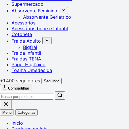
Supermercado
Absorvente Feminino
Absorvente Geriatrico
Acessórios
Acessórios bebê e Infantil
Cotonete
Fralda Adulto
Bigfral
Fralda Infantil
Fraldas TENA
Papel Higiênico
Toalha Umedecida
+1.400 seguidores
Seguindo
Compartilhar
Menu
Categorias
Início
Produtos da loja