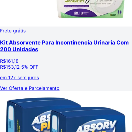
Frete grátis
Kit Absorvente Para Incontinencia Urinaria Com
200 Unidades
R$
161,18
R$
153,12
5% OFF
em
12x sem juros
Ver Oferta e Parcelamento