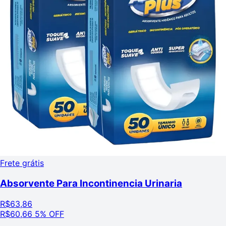
Frete grátis
Absorvente Para Incontinencia Urinaria
R$
63,86
R$
60,66
5% OFF