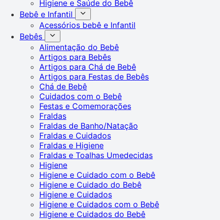
Higiene e Saúde do Bebê
Bebê e Infantil
Acessórios bebê e Infantil
Bebês
Alimentação do Bebê
Artigos para Bebês
Artigos para Chá de Bebê
Artigos para Festas de Bebês
Chá de Bebê
Cuidados com o Bebê
Festas e Comemorações
Fraldas
Fraldas de Banho/Natação
Fraldas e Cuidados
Fraldas e Higiene
Fraldas e Toalhas Umedecidas
Higiene
Higiene e Cuidado com o Bebê
Higiene e Cuidado do Bebê
Higiene e Cuidados
Higiene e Cuidados com o Bebê
Higiene e Cuidados do Bebê