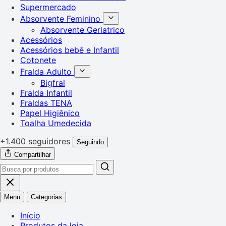
Supermercado
Absorvente Feminino
Absorvente Geriatrico
Acessórios
Acessórios bebê e Infantil
Cotonete
Fralda Adulto
Bigfral
Fralda Infantil
Fraldas TENA
Papel Higiênico
Toalha Umedecida
+1.400 seguidores
Seguindo
Compartilhar
Menu
Categorias
Início
Produtos da loja