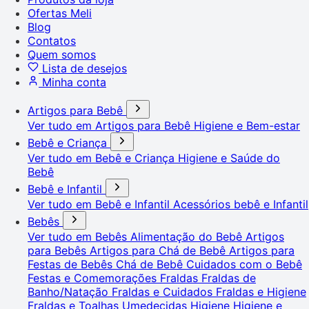
Ofertas Meli
Blog
Contatos
Quem somos
Lista de desejos
Minha conta
Artigos para Bebê
Ver tudo em Artigos para Bebê
Higiene e Bem-estar
Bebê e Criança
Ver tudo em Bebê e Criança
Higiene e Saúde do
Bebê
Bebê e Infantil
Ver tudo em Bebê e Infantil
Acessórios bebê e Infantil
Bebês
Ver tudo em Bebês
Alimentação do Bebê
Artigos
para Bebês
Artigos para Chá de Bebê
Artigos para
Festas de Bebês
Chá de Bebê
Cuidados com o Bebê
Festas e Comemorações
Fraldas
Fraldas de
Banho/Natação
Fraldas e Cuidados
Fraldas e Higiene
Fraldas e Toalhas Umedecidas
Higiene
Higiene e