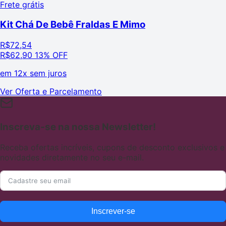
Frete grátis
Kit Chá De Bebê Fraldas E Mimo
R$
72,54
R$
62,90
13% OFF
em
12x sem juros
Ver Oferta e Parcelamento
Inscreva-se na nossa Newsletter!
Receba ofertas incríveis, cupons de desconto exclusivos e
novidades diretamente no seu e-mail.
Inscrever-se