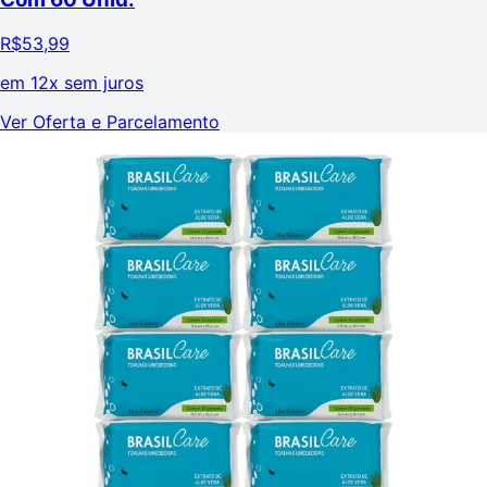
R$
53,99
em
12x sem juros
Ver Oferta e Parcelamento