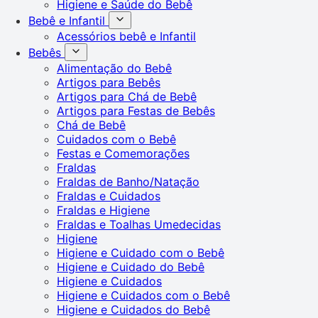
Higiene e Saúde do Bebê
Bebê e Infantil
Acessórios bebê e Infantil
Bebês
Alimentação do Bebê
Artigos para Bebês
Artigos para Chá de Bebê
Artigos para Festas de Bebês
Chá de Bebê
Cuidados com o Bebê
Festas e Comemorações
Fraldas
Fraldas de Banho/Natação
Fraldas e Cuidados
Fraldas e Higiene
Fraldas e Toalhas Umedecidas
Higiene
Higiene e Cuidado com o Bebê
Higiene e Cuidado do Bebê
Higiene e Cuidados
Higiene e Cuidados com o Bebê
Higiene e Cuidados do Bebê