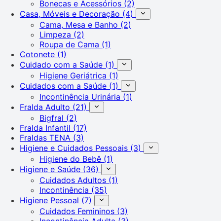
Bonecas e Acessórios
(2)
Casa, Móveis e Decoração
(4)
Cama, Mesa e Banho
(2)
Limpeza
(2)
Roupa de Cama
(1)
Cotonete
(1)
Cuidado com a Saúde
(1)
Higiene Geriátrica
(1)
Cuidados com a Saúde
(1)
Incontinência Urinária
(1)
Fralda Adulto
(21)
Bigfral
(2)
Fralda Infantil
(17)
Fraldas TENA
(3)
Higiene e Cuidados Pessoais
(3)
Higiene do Bebê
(1)
Higiene e Saúde
(36)
Cuidados Adultos
(1)
Incontinência
(35)
Higiene Pessoal
(7)
Cuidados Femininos
(3)
Incontinência Adulta
(3)