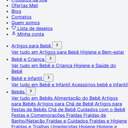
Ofertas Meli
Blog
Contatos
Quem somos
Lista de desejos
Minha conta
Artigos para Bebê
Ver tudo em Artigos para Bebê
Higiene e Bem-estar
Bebê e Criança
Ver tudo em Bebê e Criança
Higiene e Saúde do
Bebê
Bebê e Infantil
Ver tudo em Bebê e Infantil
Acessórios bebê e Infantil
Bebês
Ver tudo em Bebês
Alimentação do Bebê
Artigos
para Bebês
Artigos para Chá de Bebê
Artigos para
Festas de Bebês
Chá de Bebê
Cuidados com o Bebê
Festas e Comemorações
Fraldas
Fraldas de
Banho/Natação
Fraldas e Cuidados
Fraldas e Higiene
Fraldas e Toalhas Umedecidas
Higiene
Higiene e