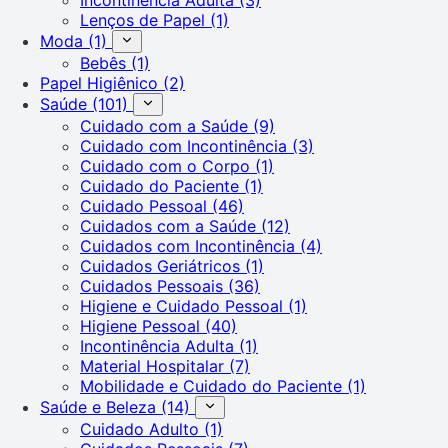
Lenços de Papel
(1)
Moda
(1)
Bebês
(1)
Papel Higiênico
(2)
Saúde
(101)
Cuidado com a Saúde
(9)
Cuidado com Incontinência
(3)
Cuidado com o Corpo
(1)
Cuidado do Paciente
(1)
Cuidado Pessoal
(46)
Cuidados com a Saúde
(12)
Cuidados com Incontinência
(4)
Cuidados Geriátricos
(1)
Cuidados Pessoais
(36)
Higiene e Cuidado Pessoal
(1)
Higiene Pessoal
(40)
Incontinência Adulta
(1)
Material Hospitalar
(7)
Mobilidade e Cuidado do Paciente
(1)
Saúde e Beleza
(14)
Cuidado Adulto
(1)