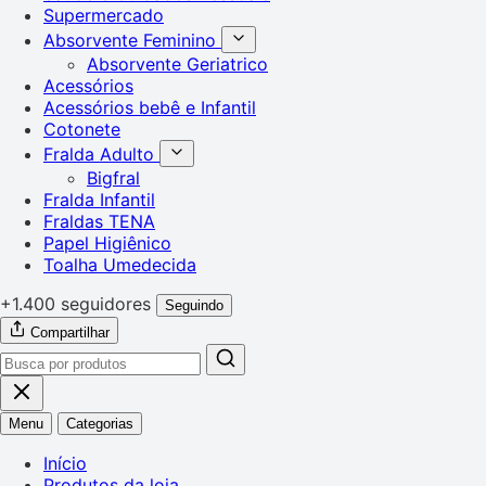
Supermercado
Absorvente Feminino
Absorvente Geriatrico
Acessórios
Acessórios bebê e Infantil
Cotonete
Fralda Adulto
Bigfral
Fralda Infantil
Fraldas TENA
Papel Higiênico
Toalha Umedecida
+1.400 seguidores
Seguindo
Compartilhar
Menu
Categorias
Início
Produtos da loja