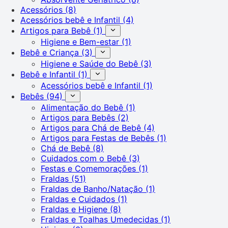
Acessórios
(8)
Acessórios bebê e Infantil
(4)
Artigos para Bebê
(1)
Higiene e Bem-estar
(1)
Bebê e Criança
(3)
Higiene e Saúde do Bebê
(3)
Bebê e Infantil
(1)
Acessórios bebê e Infantil
(1)
Bebês
(94)
Alimentação do Bebê
(1)
Artigos para Bebês
(2)
Artigos para Chá de Bebê
(4)
Artigos para Festas de Bebês
(1)
Chá de Bebê
(8)
Cuidados com o Bebê
(3)
Festas e Comemorações
(1)
Fraldas
(51)
Fraldas de Banho/Natação
(1)
Fraldas e Cuidados
(1)
Fraldas e Higiene
(8)
Fraldas e Toalhas Umedecidas
(1)