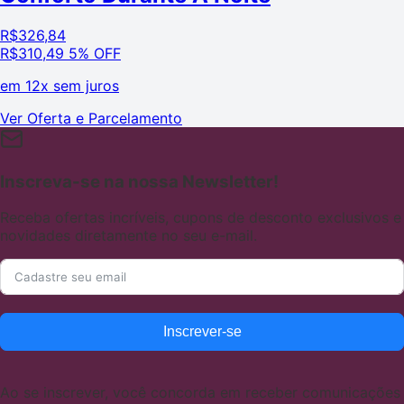
R$
326,84
R$
310,49
5% OFF
em
12x sem juros
Ver Oferta e Parcelamento
Inscreva-se na nossa Newsletter!
Receba ofertas incríveis, cupons de desconto exclusivos e
novidades diretamente no seu e-mail.
Inscrever-se
Ao se inscrever, você concorda em receber comunicações